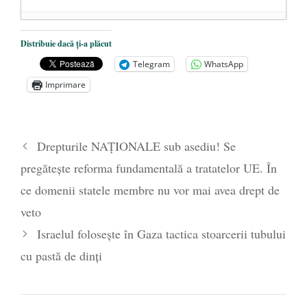
Dezvăluiri cutremurătoare despre
Distribuie dacă ți-a plăcut
președintele Ucrainei, Volodymyr
Telegram
WhatsApp
Zelensky
- 13 mai 2026
Imprimare
Statul care servește Națiunea
- 21 aprilie
2026
Legea Vexler produce efecte. Bustul
Drepturile NAȚIONALE sub asediu! Se
poetului Octavian Goga, înlăturat din Iași
pregătește reforma fundamentală a tratatelor UE. În
- 16 aprilie 2026
ce domenii statele membre nu vor mai avea drept de
veto
Israelul folosește în Gaza tactica stoarcerii tubului
cu pastă de dinți