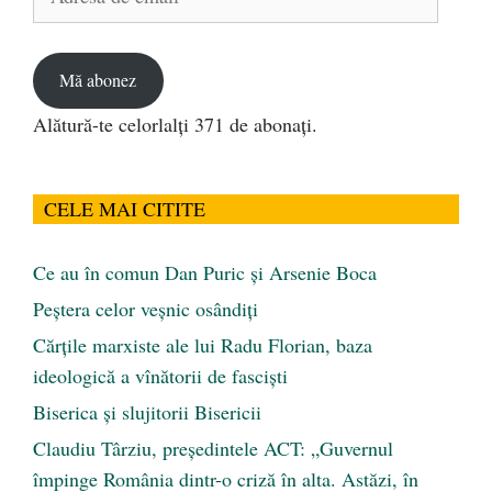
de
email
Mă abonez
Alătură-te celorlalți 371 de abonați.
CELE MAI CITITE
Ce au în comun Dan Puric şi Arsenie Boca
Peştera celor veşnic osândiţi
Cărţile marxiste ale lui Radu Florian, baza
ideologică a vînătorii de fascişti
Biserica și slujitorii Bisericii
Claudiu Târziu, președintele ACT: „Guvernul
împinge România dintr-o criză în alta. Astăzi, în