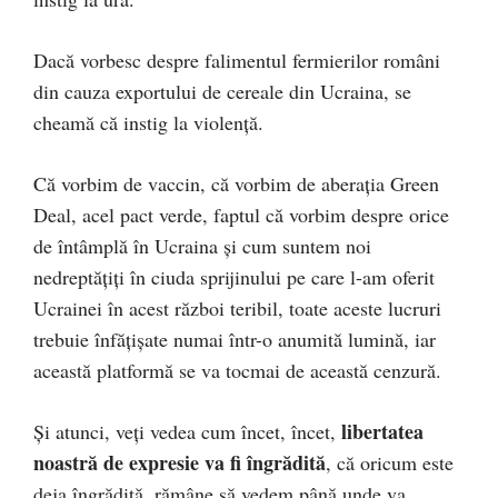
Dacă vorbesc despre falimentul fermierilor români
din cauza exportului de cereale din Ucraina, se
cheamă că instig la violență.
Că vorbim de vaccin, că vorbim de aberația Green
Deal, acel pact verde, faptul că vorbim despre orice
de întâmplă în Ucraina și cum suntem noi
nedreptățiți în ciuda sprijinului pe care l-am oferit
Ucrainei în acest război teribil, toate aceste lucruri
trebuie înfățișate numai într-o anumită lumină, iar
această platformă se va tocmai de această cenzură.
libertatea
Și atunci, veți vedea cum încet, încet,
noastră de expresie va fi îngrădită
, că oricum este
deja îngrădită, rămâne să vedem până unde va