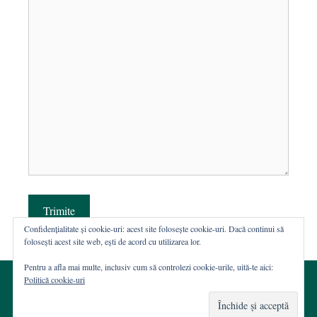
Trimite
Confidențialitate și cookie-uri: acest site folosește cookie-uri. Dacă continui să
folosești acest site web, ești de acord cu utilizarea lor.
Pentru a afla mai multe, inclusiv cum să controlezi cookie-urile, uită-te aici:
Politică cookie-uri
© 2002-2026 · Asociația ROST
Web hosting şi dezvoltare Wordpress:
Casa de WEB