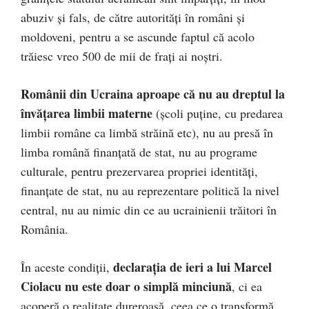
abuziv și fals, de către autorități în români și
moldoveni, pentru a se ascunde faptul că acolo
trăiesc vreo 500 de mii de frați ai noștri.
Românii din Ucraina aproape că nu au dreptul la
învățarea limbii materne
(școli puține, cu predarea
limbii române ca limbă străină etc), nu au presă în
limba română finanțată de stat, nu au programe
culturale, pentru prezervarea propriei identități,
finanțate de stat, nu au reprezentare politică la nivel
central, nu au nimic din ce au ucrainienii trăitori în
România.
declarația de ieri a lui Marcel
În aceste condiții,
Ciolacu nu este doar o simplă minciună
, ci ea
acoperă o realitate dureroasă, ceea ce o transformă