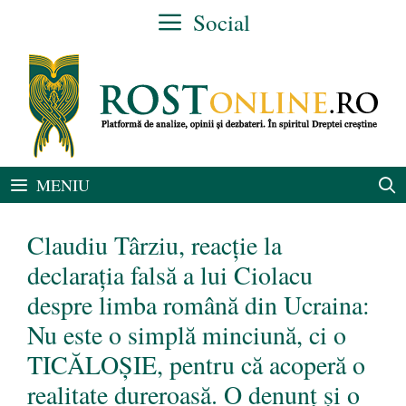
Sari
Social
la
conținut
MENIU
Claudiu Târziu, reacție la
declarația falsă a lui Ciolacu
despre limba română din Ucraina:
Nu este o simplă minciună, ci o
TICĂLOȘIE, pentru că acoperă o
realitate dureroasă. O denunț și o