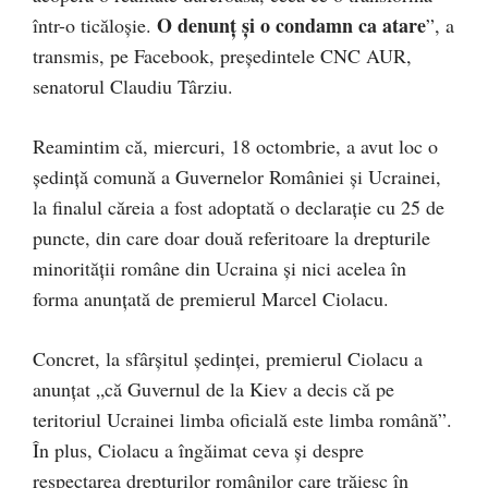
O denunț și o condamn ca atare
într-o ticăloșie.
”, a
transmis, pe Facebook, președintele CNC AUR,
senatorul Claudiu Târziu.
Reamintim că, miercuri, 18 octombrie, a avut loc o
ședință comună a Guvernelor României și Ucrainei,
la finalul căreia a fost adoptată o declarație cu 25 de
puncte, din care doar două referitoare la drepturile
minorității române din Ucraina și nici acelea în
forma anunțată de premierul Marcel Ciolacu.
Concret, la sfârșitul ședinței, premierul Ciolacu a
anunțat „că Guvernul de la Kiev a decis că pe
teritoriul Ucrainei limba oficială este limba română”.
În plus, Ciolacu a îngăimat ceva și despre
respectarea drepturilor românilor care trăiesc în