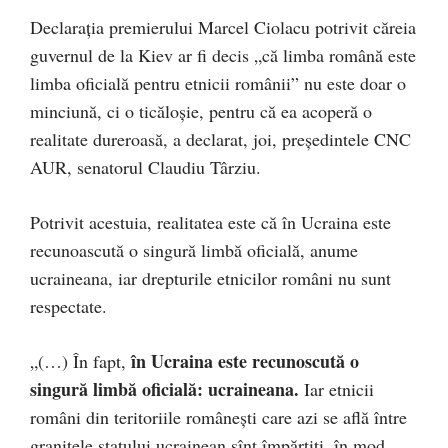
Declarația premierului Marcel Ciolacu potrivit căreia
guvernul de la Kiev ar fi decis „că limba română este
limba oficială pentru etnicii românii” nu este doar o
minciună, ci o ticăloșie, pentru că ea acoperă o
realitate dureroasă, a declarat, joi, președintele CNC
AUR, senatorul Claudiu Târziu.
Potrivit acestuia, realitatea este că în Ucraina este
recunoascută o singură limbă oficială, anume
ucraineana, iar drepturile etnicilor români nu sunt
respectate.
în Ucraina este recunoscută o
„(…) În fapt,
singură limbă oficială: ucraineana.
Iar etnicii
români din teritoriile românești care azi se află între
granițele statului ucrainean sînt împărțiți, în mod