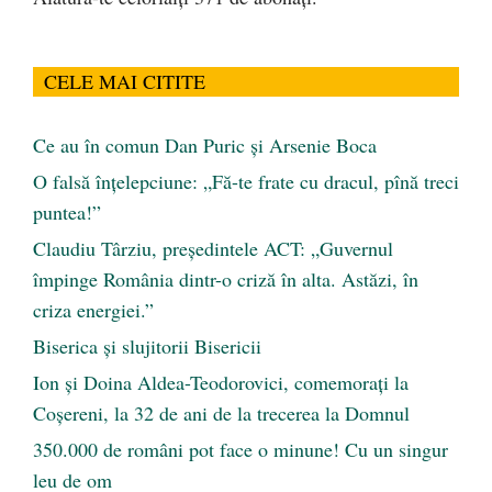
CELE MAI CITITE
Ce au în comun Dan Puric şi Arsenie Boca
O falsă înțelepciune: „Fă-te frate cu dracul, pînă treci
puntea!”
Claudiu Târziu, președintele ACT: „Guvernul
împinge România dintr-o criză în alta. Astăzi, în
criza energiei.”
Biserica și slujitorii Bisericii
Ion și Doina Aldea-Teodorovici, comemorați la
Coșereni, la 32 de ani de la trecerea la Domnul
350.000 de români pot face o minune! Cu un singur
leu de om