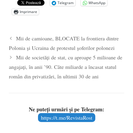
de la naștere
- 29 iulie 2024
Telegram
WhatsApp
„Carnea cultivată” în laborator, tot mai
Imprimare
aproape de autorizare pentru
comercializare în UE
- 28 iulie 2024
Părintele mărturisitor Constantin
Mii de camioane, BLOCATE la frontiera dintre
Voicescu, pomenit, duminică, la
Polonia și Ucraina de protestul şoferilor polonezi
Mănăstirea Cernica
- 27 iulie 2024
Mii de societăți de stat, cu aproape 5 milioane de
angajați, în anii ’90. Câte miliarde a încasat statul
român din privatizări, în ultimii 30 de ani
Ne puteți urmări și pe Telegram:
https://t.me/RevistaRost