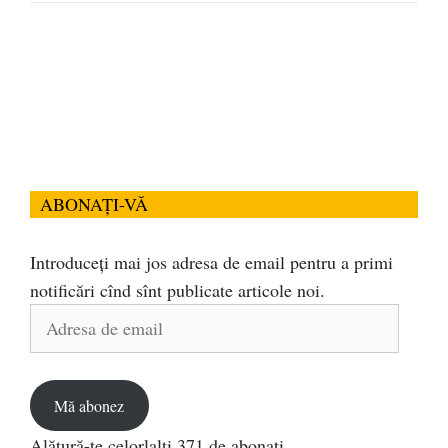
ABONAȚI-VĂ
Introduceți mai jos adresa de email pentru a primi
notificări cînd sînt publicate articole noi.
Adresa
de
email
Mă abonez
Alătură-te celorlalți 371 de abonați.