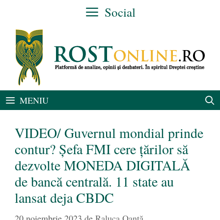
Sari
Social
la
conținut
MENIU
VIDEO/ Guvernul mondial prinde
contur? Șefa FMI cere țărilor să
dezvolte MONEDA DIGITALĂ
de bancă centrală. 11 state au
lansat deja CBDC
20 noiembrie 2023
de
Raluca Oanță