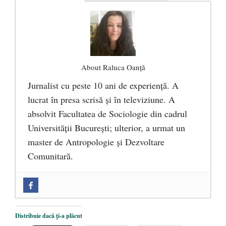
About Raluca Oanță
Jurnalist cu peste 10 ani de experiență. A
lucrat în presa scrisă și în televiziune. A
absolvit Facultatea de Sociologie din cadrul
Universității București; ulterior, a urmat un
master de Antropologie și Dezvoltare
Comunitară.
Zilele Culturii și Spiritualității la
Mănăstirea „Sfânta Ana” Rohia. Părintele
Nicolae Steinhardt, comemorat la 102 ani
Distribuie dacă ți-a plăcut