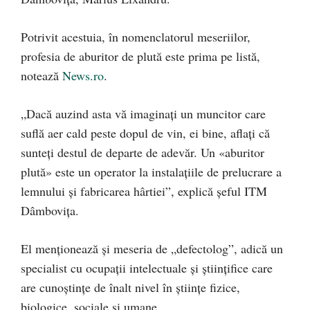
Potrivit acestuia, în nomenclatorul meseriilor,
profesia de aburitor de plută este prima pe listă,
notează
News.ro
.
„Dacă auzind asta vă imaginaţi un muncitor care
suflă aer cald peste dopul de vin, ei bine, aflaţi că
sunteţi destul de departe de adevăr. Un «aburitor
plută» este un operator la instalaţiile de prelucrare a
lemnului şi fabricarea hârtiei”, explică şeful ITM
Dâmboviţa.
El menţionează şi meseria de „defectolog”, adică un
specialist cu ocupaţii intelectuale şi ştiinţifice care
are cunoştinţe de înalt nivel în ştiinţe fizice,
biologice, sociale şi umane.