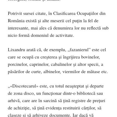
Potrivit sursei citate, în Clasificarea Ocupaţiilor din
România există şi alte meserii cel puţin la fel de
interesante, mai ales că denumirea lor nu reflectă sub
nicio formă domeniul de activitate.
Lixandru arată că, de exemplu, „fazanierul” este cel
care se ocupă cu creşterea şi îngrijirea bovinelor,
porcinelor, caprinelor, cabalinelor şi altor specii, a
păsărilor de curte, albinelor, viermilor de mătase etc.
„«Discotecarul» este, cu totul neaşteptat şi departe
de zona disco, un funcţionar dintr-o bibliotecă sau
arhivă, care are în sarcină să ţină registre de preţuri
de achiziţie, să ţină evidenţa restituirii cărţilor, să
claseze şi să arhiveze documente. Iar dacă vă