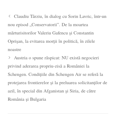
2026
Legea Vexler produce efecte. Bustul
Claudiu Târziu, în dialog cu Sorin Lavric, într-un
poetului Octavian Goga, înlăturat din Iași
nou episod „Conservatorii”. De la moartea
- 16 aprilie 2026
mărturisitorilor Valeriu Gafencu și Constantin
Oprișan, la evitarea morții în politică, în zilele
noastre
Austria o spune răspicat: NU există negocieri
privind aderarea propriu-zisă a României la
Schengen. Condițiile din Schengen Air se referă la
protejarea frontierelor și la preluarea solicitanților de
azil, în special din Afganistan şi Siria, de către
România şi Bulgaria