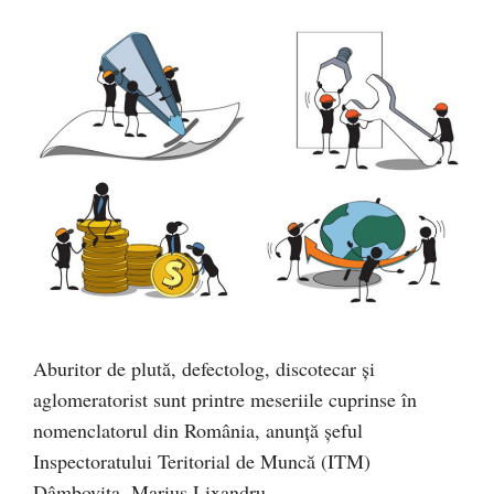
Aburitor de plută, defectolog, discotecar și
aglomeratorist sunt printre meseriile cuprinse în
nomenclatorul din România, anunță șeful
Inspectoratului Teritorial de Muncă (ITM)
Dâmboviţa, Marius Lixandru.