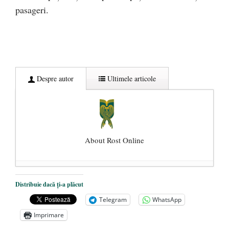
pasageri.
Despre autor
Ultimele articole
About Rost Online
Dezvăluiri cutremurătoare despre
Distribuie dacă ți-a plăcut
președintele Ucrainei, Volodymyr
Telegram
WhatsApp
Zelensky
- 13 mai 2026
Imprimare
Statul care servește Națiunea
- 21 aprilie