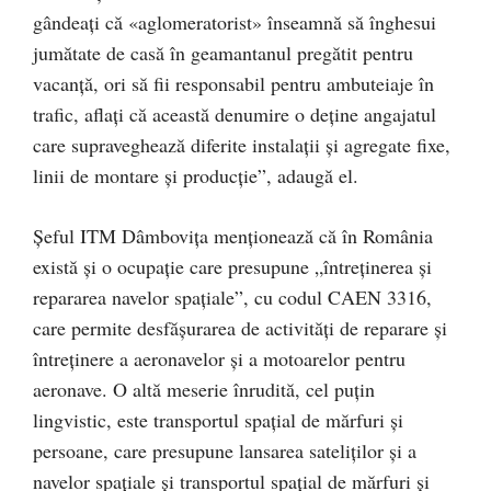
gândeaţi că «aglomeratorist» înseamnă să înghesui
jumătate de casă în geamantanul pregătit pentru
vacanţă, ori să fii responsabil pentru ambuteiaje în
trafic, aflaţi că această denumire o deţine angajatul
care supraveghează diferite instalaţii şi agregate fixe,
linii de montare şi producţie”, adaugă el.
Şeful ITM Dâmboviţa menţionează că în România
există şi o ocupaţie care presupune „întreţinerea şi
repararea navelor spaţiale”, cu codul CAEN 3316,
care permite desfăşurarea de activităţi de reparare şi
întreţinere a aeronavelor şi a motoarelor pentru
aeronave. O altă meserie înrudită, cel puţin
lingvistic, este transportul spaţial de mărfuri şi
persoane, care presupune lansarea sateliţilor şi a
navelor spaţiale şi transportul spaţial de mărfuri şi