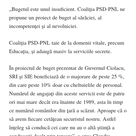
„Bugetul este unul insuficient. Coaliția PSD-PNL ne
propune un proiect de buget al sărăciei, al
incompetenței și al nevolniciei.
Coaliția PSD-PNL taie de la domenii vitale, precum
Educația, și adaugă masiv la serviciile secrete.
În proiectul de buget prezentat de Guvernul Ciolacu,
SRI și SIE beneficiază de o majorare de peste 25 %,
din care peste 10% doar cu cheltuielile de personal.
Numărul de angajați din aceste servicii este de patru
ori mai mare decât era înainte de 1989, asta în timp
ce numărul românilor din țară a scăzut. Aproape că o
să avem fiecare cetățean securistul nostru. Astfel
înțeleg să conducă cei care nu au o altă știință a
conducerii decât prin teroare”, a spus Claudiu