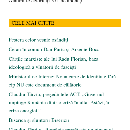
Alătură-te celorlalți 371 de abonați.
CELE MAI CITITE
Peştera celor veşnic osândiţi
Ce au în comun Dan Puric şi Arsenie Boca
Cărţile marxiste ale lui Radu Florian, baza
ideologică a vînătorii de fascişti
Ministerul de Interne: Noua carte de identitate fără
cip NU este document de călătorie
Claudiu Târziu, președintele ACT: „Guvernul
împinge România dintr-o criză în alta. Astăzi, în
criza energiei.”
Biserica și slujitorii Bisericii
Claudiu Târziu: „România pregătește un gigant al