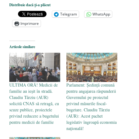
Dezvăluiri cutremurătoare despre
Distribuie dacă ți-a plăcut
președintele Ucrainei, Volodymyr
Telegram
WhatsApp
Zelensky
- 13 mai 2026
Imprimare
Statul care servește Națiunea
- 21 aprilie
2026
Legea Vexler produce efecte. Bustul
Articole similare
poetului Octavian Goga, înlăturat din Iași
- 16 aprilie 2026
ULTIMA ORĂ! Medicii de
Parlament: Şedinţă comună
familie au ieșit în stradă.
pentru angajarea răspunderii
Claudiu Târziu (AUR)
Guvernului pe proiectul
solicită CNAS să retragă, cu
privind măsurile fiscal-
scuze publice, proiectele
bugetare. Claudiu Târziu
privind reducere a bugetului
(AUR): Acest pachet
pentru medicii de familie
legislativ îngroapă economia
națională!