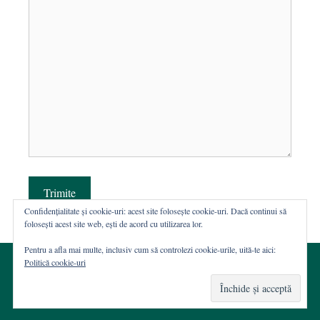
Trimite
Confidențialitate și cookie-uri: acest site folosește cookie-uri. Dacă continui să
folosești acest site web, ești de acord cu utilizarea lor.
Pentru a afla mai multe, inclusiv cum să controlezi cookie-urile, uită-te aici:
Politică cookie-uri
© 2002-2026 · Asociația ROST
Web hosting şi dezvoltare Wordpress:
Casa de WEB