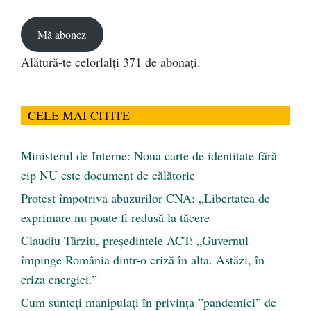
email
Mă abonez
Alătură-te celorlalți 371 de abonați.
CELE MAI CITITE
Ministerul de Interne: Noua carte de identitate fără
cip NU este document de călătorie
Protest împotriva abuzurilor CNA: „Libertatea de
exprimare nu poate fi redusă la tăcere
Claudiu Târziu, președintele ACT: „Guvernul
împinge România dintr-o criză în alta. Astăzi, în
criza energiei.”
Cum sunteți manipulați în privința ”pandemiei” de