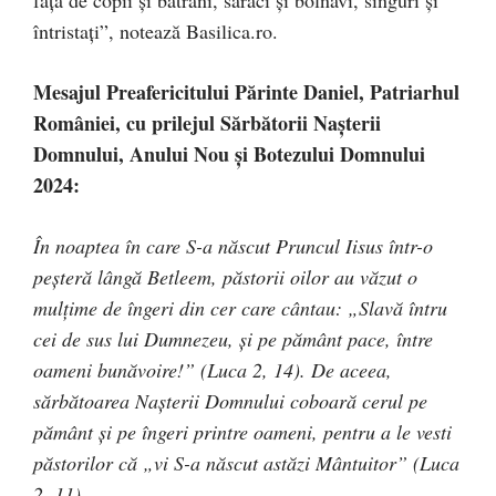
întristaţi”, notează Basilica.ro.
Mesajul Preafericitului Părinte Daniel, Patriarhul
României, cu prilejul Sărbătorii Nașterii
Domnului, Anului Nou și Botezului Domnului
2024:
În noaptea în care S-a născut Pruncul Iisus într-o
peșteră lângă Betleem, păstorii oilor au văzut o
mulțime de îngeri din cer care cântau: „Slavă întru
cei de sus lui Dumnezeu, şi pe pământ pace, între
oameni bunăvoire!” (Luca 2, 14). De aceea,
sărbătoarea Nașterii Domnului coboară cerul pe
pământ şi pe îngeri printre oameni, pentru a le vesti
păstorilor că „vi S-a născut astăzi Mântuitor” (Luca
2, 11).