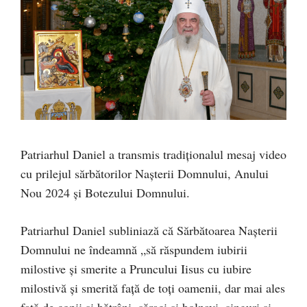
Patriarhul Daniel a transmis tradiționalul mesaj video
cu prilejul sărbătorilor Nașterii Domnului, Anului
Nou 2024 și Botezului Domnului.
Patriarhul Daniel subliniază că Sărbătoarea Nașterii
Domnului ne îndeamnă „să răspundem iubirii
milostive şi smerite a Pruncului Iisus cu iubire
milostivă şi smerită faţă de toţi oamenii, dar mai ales
faţă de copii şi bătrâni, săraci şi bolnavi, singuri şi