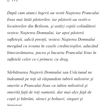
După cum atunci îngerii au vestit Naşterea Pruncului
Iisus mai întâi păstorilor, iar păstorii au vestit-o
locuitorilor din Betleem, şi astăzi copiii colindători
vestesc Naşterea Domnului, iar apoi păstorii
sufletești, adică preoții, vestesc Naşterea Domnului
mergând cu icoana în casele credincioşilor, aducând
binecuvântarea, pacea şi bucuria Pruncului Iisus în
sufletele celor ce-i primesc cu drag.
Sărbătoarea Nașterii Domnului sau Crăciunul ne
îndeamnă pe toţi să răspundem iubirii milostive şi
smerite a Pruncului Iisus cu iubire milostivă şi
smerită faţă de toţi oamenii, dar mai ales faţă de
copii şi bătrâni, săraci şi bolnavi, singuri şi
întristaţi.