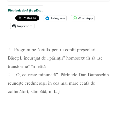
Dezvăluiri cutremurătoare despre
Distribuie dacă ți-a plăcut
președintele Ucrainei, Volodymyr
Telegram
WhatsApp
Zelensky
- 13 mai 2026
Imprimare
Statul care servește Națiunea
- 21 aprilie
2026
Legea Vexler produce efecte. Bustul
Program pe Netflix pentru copiii preșcolari.
poetului Octavian Goga, înlăturat din Iași
Băiețel, încurajat de „părinții” homosexuali să „se
- 16 aprilie 2026
transforme” în fetiță
„O, ce veste minunată”. Părintele Dan Damaschin
reunește credincioșii în cea mai mare ceată de
colindători, sâmbătă, în Iași