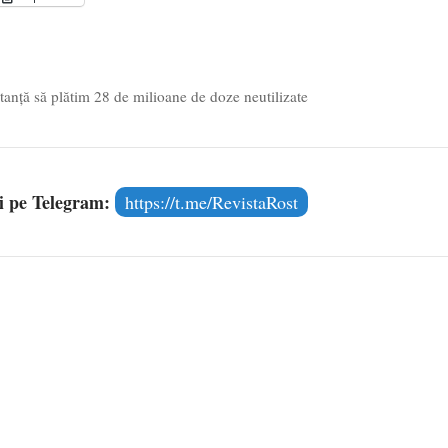
Voicescu, pomenit, duminică, la Mănăstirea Cernica
- 27 iulie
stanță să plătim 28 de milioane de doze neutilizate
și pe Telegram:
https://t.me/RevistaRost