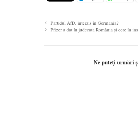
Părintele mărturisitor Constantin 
2024
Partidul AfD, interzis în Germania?
Pfizer a dat în judecata România și cere în in
Ne puteți urmări 