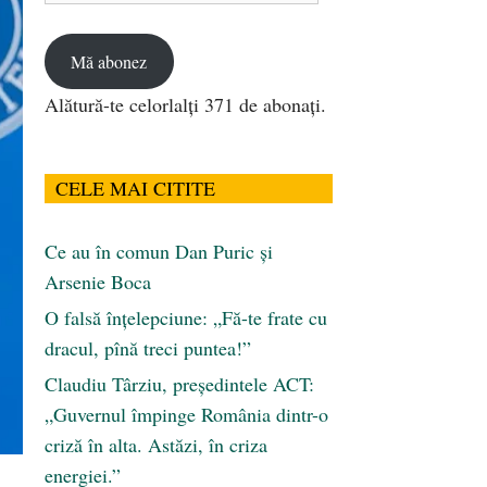
email
Mă abonez
Alătură-te celorlalți 371 de abonați.
CELE MAI CITITE
Ce au în comun Dan Puric şi
Arsenie Boca
O falsă înțelepciune: „Fă-te frate cu
dracul, pînă treci puntea!”
Claudiu Târziu, președintele ACT:
„Guvernul împinge România dintr-o
criză în alta. Astăzi, în criza
energiei.”