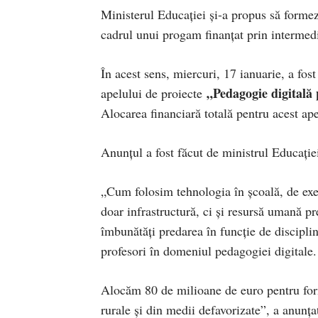
Ministerul Educației și-a propus să formez
cadrul unui progam finanțat prin intermed
În acest sens, miercuri, 17 ianuarie, a fost
„Pedagogie digitală 
apelului de proiecte
Alocarea financiară totală pentru acest ap
Anunțul a fost făcut de ministrul Educație
„Cum folosim tehnologia în școală, de exe
doar infrastructură, ci și resursă umană pr
îmbunătăți predarea în funcție de discipli
profesori în domeniul pedagogiei digitale.
Alocăm 80 de milioane de euro pentru forma
rurale și din medii defavorizate”, a anunț