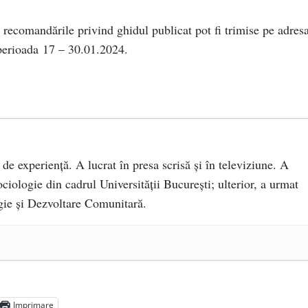
i recomandările privind ghidul publicat pot fi trimise pe adres
erioada 17 – 30.01.2024.
 de experiență. A lucrat în presa scrisă și în televiziune. A
ciologie din cadrul Universității București; ulterior, a urmat
ie și Dezvoltare Comunitară.
a Mănăstirea „Sfânta Ana” Rohia. Părintele Nicolae Steinhardt,
- 29 iulie 2024
ot mai aproape de autorizare pentru comercializare în UE
- 28
Imprimare