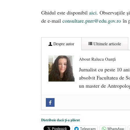
Ghidul este disponibil
aici
. Observațiile ș
de e-mail
consultare.pnrr@edu.gov.ro
în p
Despre autor
Ultimele articole
About Raluca Oanță
Jurnalist cu peste 10 ani
absolvit Facultatea de So
un master de Antropolog
Zilele Culturii și Spiritualității l
comemorat la 102 ani de la naștere
„Carnea cultivată” în laborator, t
Distribuie dacă ți-a plăcut
iulie 2024
Telegram
WhatsApp