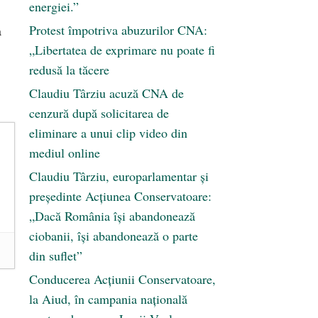
energiei.”
Protest împotriva abuzurilor CNA:
a
„Libertatea de exprimare nu poate fi
redusă la tăcere
Claudiu Târziu acuză CNA de
cenzură după solicitarea de
eliminare a unui clip video din
mediul online
Claudiu Târziu, europarlamentar și
președinte Acțiunea Conservatoare:
„Dacă România își abandonează
ciobanii, își abandonează o parte
din suflet”
Conducerea Acțiunii Conservatoare,
la Aiud, în campania națională