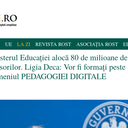
UE
LA ZI
REVISTA ROST
ASOCIAȚIA ROST
E
isterul Educației alocă 80 de milioane de
sorilor. Ligia Deca: Vor fi formați peste
 domeniul PEDAGOGIEI DIGITALE