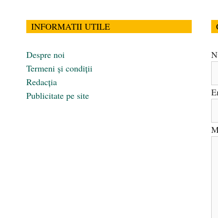
INFORMATII UTILE
Despre noi
N
Termeni și condiții
Redacția
E
Publicitate pe site
M