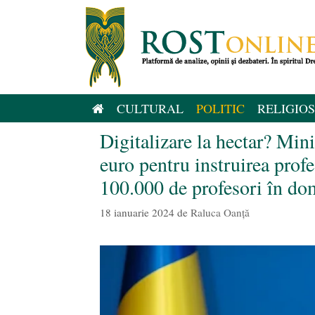
Sari
la
conținut
CULTURAL
POLITIC
RELIGIOS
Digitalizare la hectar? Min
euro pentru instruirea profe
100.000 de profesori în
18 ianuarie 2024
de
Raluca Oanță