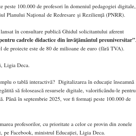
e peste 100.000 de profesori în domeniul pedagogiei digitale,
iul Planului Național de Redresare și Reziliență (PNRR).
 lansat în consultare publică Ghidul solicitantului aferent
pentru cadrele didactice din învățământul preuniversitar”
el de proiecte este de 80 de milioane de euro (fără TVA).
i, Ligia Deca.
mplu o tablă interactivă? Digitalizarea în educație înseamnă
egătită să folosească resursele digitale, valorificându-le pentru
nă. Până în septembrie 2025, vor fi formați peste 100.000 de
rea profesorilor, cu prioritate a celor ce provin din zonele
at, pe Facebook, ministrul Educației, Ligia Deca.