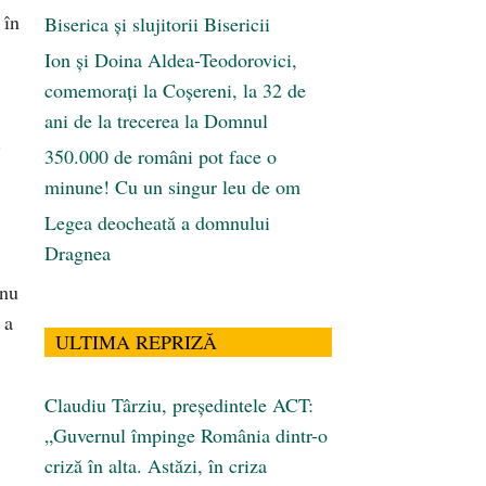
 în
Biserica și slujitorii Bisericii
Ion și Doina Aldea-Teodorovici,
comemorați la Coșereni, la 32 de
ani de la trecerea la Domnul
.
350.000 de români pot face o
minune! Cu un singur leu de om
Legea deocheată a domnului
Dragnea
 nu
 a
ULTIMA REPRIZĂ
Claudiu Târziu, președintele ACT:
„Guvernul împinge România dintr-o
criză în alta. Astăzi, în criza