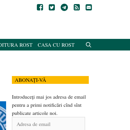
DITURA ROST
CASA CU ROST
ABONAȚI-VĂ
Introduceți mai jos adresa de email
pentru a primi notificări cînd sînt
publicate articole noi.
Adresa
de