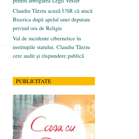
pentru abrogarea Legii Vexler
Claudiu Târziu acuză USR că atacă
Biserica după apelul unei deputate
privind ora de Religie
Val de incidente cibernetice în
instituțiile statului. Claudiu Târziu
cere audit și răspundere publică
PUBLICITATE