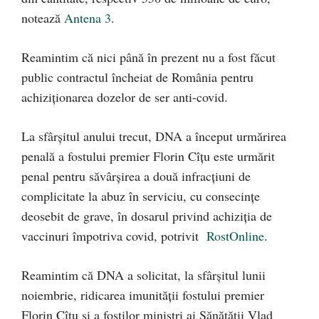
notează
Antena 3
.
Reamintim că nici până în prezent nu a fost făcut
public contractul încheiat de România pentru
achiziționarea dozelor de ser anti-covid.
La sfârșitul anului trecut, DNA a început urmărirea
penală a fostului premier Florin Cîțu este urmărit
penal pentru săvârşirea a două infracţiuni de
complicitate la abuz în serviciu, cu consecinţe
deosebit de grave, în dosarul privind achiziţia de
vaccinuri împotriva covid, potrivit
RostOnline
.
Reamintim că DNA a solicitat, la sfârșitul lunii
noiembrie, ridicarea imunităţii fostului premier
Florin Cîţu şi a foştilor miniştri ai Sănătăţii Vlad