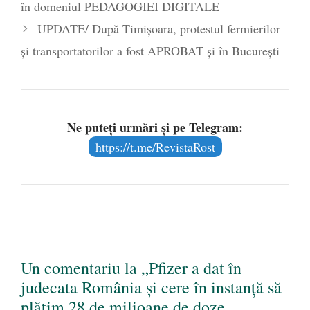
în domeniul PEDAGOGIEI DIGITALE
UPDATE/ După Timișoara, protestul fermierilor
și transportatorilor a fost APROBAT și în București
Ne puteți urmări și pe Telegram:
https://t.me/RevistaRost
Un comentariu la „Pfizer a dat în
judecata România și cere în instanță să
plătim 28 de milioane de doze