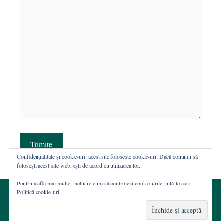
Trimite
Confidențialitate și cookie-uri: acest site folosește cookie-uri. Dacă continui să
folosești acest site web, ești de acord cu utilizarea lor.
Pentru a afla mai multe, inclusiv cum să controlezi cookie-urile, uită-te aici:
Politică cookie-uri
© 2002-2026 · Asociația ROST
Web hosting şi dezvoltare Wordpress:
Casa de WEB