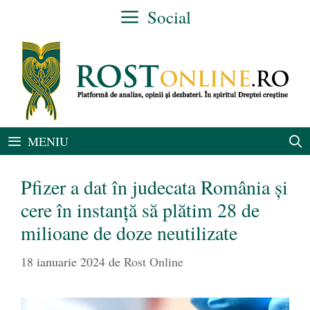
Sari
Social
la
conținut
MENIU
Pfizer a dat în judecata România și
cere în instanță să plătim 28 de
milioane de doze neutilizate
18 ianuarie 2024
de
Rost Online