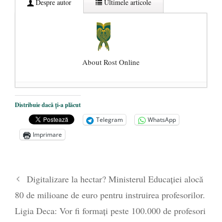
Despre autor
Ultimele articole
About Rost Online
Dezvăluiri cutremurătoare despre
Distribuie dacă ți-a plăcut
președintele Ucrainei, Volodymyr
Telegram
WhatsApp
Zelensky
- 13 mai 2026
Imprimare
Statul care servește Națiunea
- 21 aprilie
2026
Legea Vexler produce efecte. Bustul
Digitalizare la hectar? Ministerul Educației alocă
poetului Octavian Goga, înlăturat din Iași
80 de milioane de euro pentru instruirea profesorilor.
- 16 aprilie 2026
Ligia Deca: Vor fi formați peste 100.000 de profesori