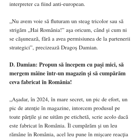
interpreter ca fiind anti-european.
„Nu avem voie să fluturam un steag tricolor sau să
strigăm „Hai România!” așa oricum, când și cum ni
se cășunează, fără a avea permisiunea de la partenerii
strategici”, precizează Dragoș Damian.
D. Damian: Propun să începem cu pași mici, să
mergem mâine într-un magazin și să cumpărăm
ceva fabricat în România!
„Așadar, în 2024, în mare secret, un pic de efort, un
pic de atenție în magazine, intorcem produsul pe
toate părțile și ne uităm pe etichetă, scrie acolo dacă
este fabricat în România. Îl cumpărăm și un leu
rămâne în România, acel leu pune în mișcare reacția