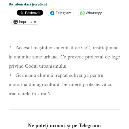
Distribuie dacă ți-a plăcut
președintele Ucrainei, Volodymyr
Telegram
WhatsApp
Zelensky
- 13 mai 2026
Imprimare
Statul care servește Națiunea
- 21 aprilie
2026
Legea Vexler produce efecte. Bustul
Accesul mașinilor cu emisii de Co2, restricționat
poetului Octavian Goga, înlăturat din Iași
în anumite zone urbane. Ce prevede proiectul de lege
- 16 aprilie 2026
privind Codul urbanismului
Germania elimină treptat subvenția pentru
motorina din agricultură. Fermierii protestează cu
tractoarele în stradă
Ne puteți urmări și pe Telegram: