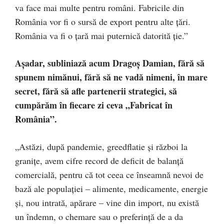
va face mai multe pentru români. Fabricile din
România vor fi o sursă de export pentru alte țări.
România va fi o ţară mai puternică datorită ție.”
A
șadar, subliniază acum Dragoș Damian,
fără să
spunem nimănui, fără să ne vadă nimeni, în mare
secret, fără să afle partenerii strategici, să
cumpărăm în fiecare zi ceva „Fabricat în
România”.
„Astăzi, după pandemie, greedflatie și război la
granițe, avem cifre record de deficit de balanță
comercială, pentru că tot ceea ce înseamnă nevoi de
bază ale populației – alimente, medicamente, energie
și, nou intrată, apărare – vine din import, nu există
un îndemn, o chemare sau o preferință de a da