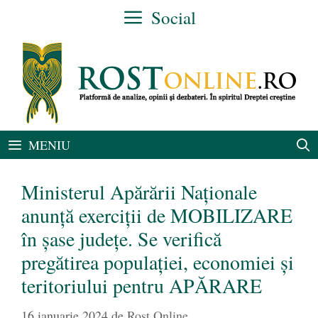
Sari
Social
la
conținut
MENIU
Ministerul Apărării Naționale
anunță exerciții de MOBILIZARE
în șase județe. Se verifică
pregătirea populației, economiei și
teritoriului pentru APĂRARE
16 ianuarie 2024
de
Rost Online