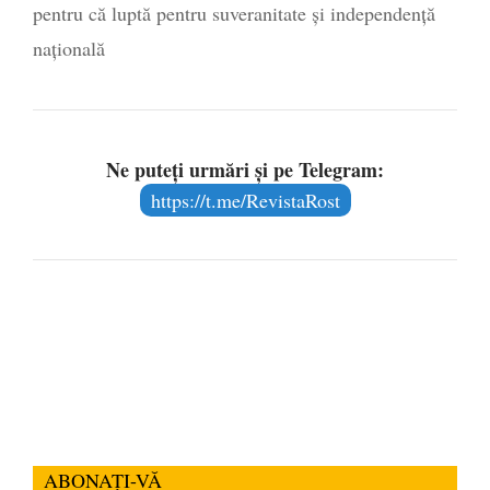
pentru că luptă pentru suveranitate și independență
națională
Ne puteți urmări și pe Telegram:
https://t.me/RevistaRost
ABONAȚI-VĂ