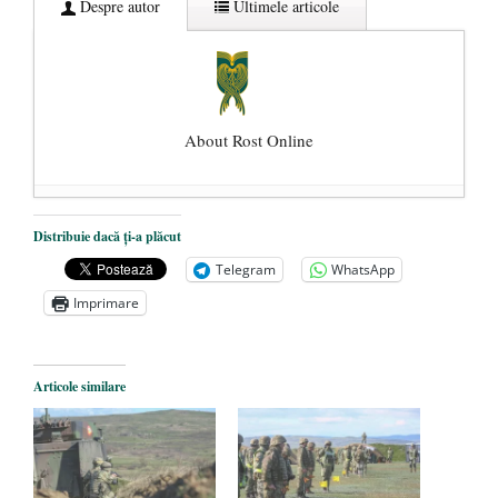
Despre autor
Ultimele articole
About Rost Online
Dezvăluiri cutremurătoare despre
Distribuie dacă ți-a plăcut
președintele Ucrainei, Volodymyr
Telegram
WhatsApp
Zelensky
- 13 mai 2026
Imprimare
Statul care servește Națiunea
- 21 aprilie
2026
Legea Vexler produce efecte. Bustul
Articole similare
poetului Octavian Goga, înlăturat din Iași
- 16 aprilie 2026