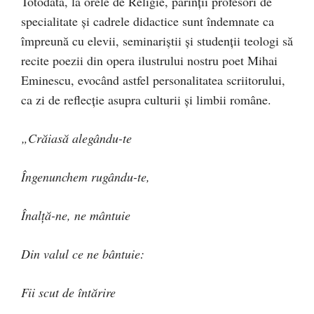
Totodată, la orele de Religie, părinții profesori de
specialitate și cadrele didactice sunt îndemnate ca
împreună cu elevii, seminariștii și studenții teologi să
recite poezii din opera ilustrului nostru poet Mihai
Eminescu, evocând astfel personalitatea scriitorului,
ca zi de reflecţie asupra culturii și limbii române.
„Crăiasă alegându-te
Îngenunchem rugându-te,
Înalţă-ne, ne mântuie
Din valul ce ne bântuie:
Fii scut de întărire