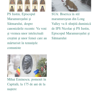
PS Iustin, Episcopul
SUA: Biserica în stil
Maramureșului și
maramureșean din Long
Sătmarului, despre
Valley va fi sfințită duminică
canonizările recente: Va veni
de IPS Nicolae și PS Iustin,
și vremea unor intelectuali
Episcopul Maramureșului și
creștini și unor femei care au
Sătmarului
mărturisit în temnițele
comuniste
Mihai Eminescu, pomenit în
Capitală, la 175 de ani de la
naștere