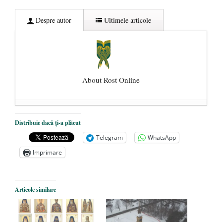
Despre autor
Ultimele articole
About Rost Online
Dezvăluiri cutremurătoare despre
Distribuie dacă ți-a plăcut
președintele Ucrainei, Volodymyr
Telegram
WhatsApp
Zelensky
- 13 mai 2026
Imprimare
Statul care servește Națiunea
- 21 aprilie
2026
Legea Vexler produce efecte. Bustul
Articole similare
poetului Octavian Goga, înlăturat din Iași
- 16 aprilie 2026