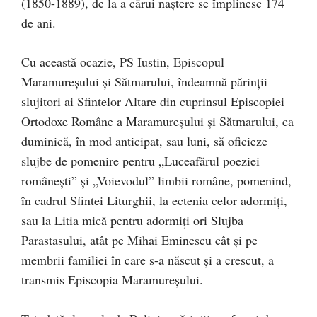
(1850-1889), de la a cărui naștere se împlinesc 174
de ani.
Cu această ocazie, PS Iustin, Episcopul
Maramureșului și Sătmarului, îndeamnă părinții
slujitori ai Sfintelor Altare din cuprinsul Episcopiei
Ortodoxe Române a Maramureșului și Sătmarului, ca
duminică, în mod anticipat, sau luni, să oficieze
slujbe de pomenire pentru „Luceafărul poeziei
românești” și „Voievodul” limbii române, pomenind,
în cadrul Sfintei Liturghii, la ectenia celor adormiți,
sau la Litia mică pentru adormiți ori Slujba
Parastasului, atât pe Mihai Eminescu cât și pe
membrii familiei în care s-a născut și a crescut, a
transmis Episcopia Maramureșului.