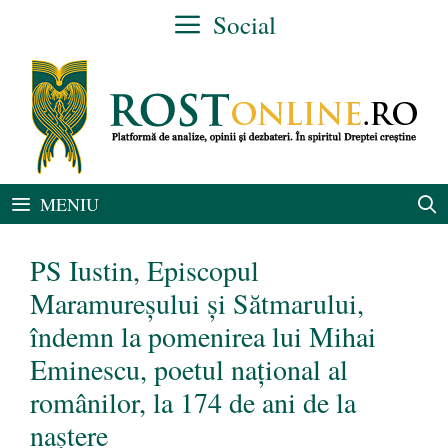
Sari
Social
la
conținut
MENIU
PS Iustin, Episcopul
Maramureșului și Sătmarului,
îndemn la pomenirea lui Mihai
Eminescu, poetul național al
românilor, la 174 de ani de la
naștere