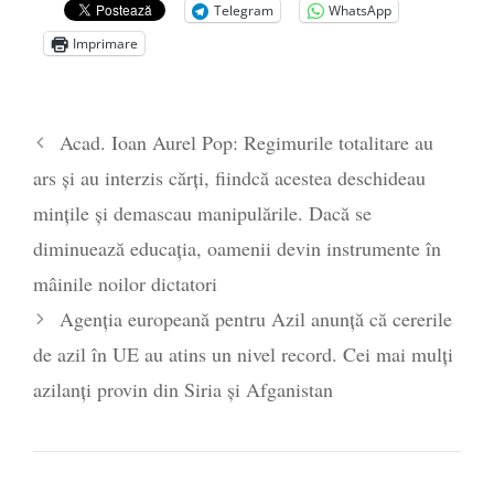
Telegram
WhatsApp
noiembrie 2024
Imprimare
A mai plecat un luptător făgărăşean.
Vasile Bucelea: Prezent!
- 17 august 2024
STRIGOIUL
- 4 iulie 2024
Acad. Ioan Aurel Pop: Regimurile totalitare au
ars și au interzis cărți, fiindcă acestea deschideau
mințile și demascau manipulările. Dacă se
diminuează educația, oamenii devin instrumente în
mâinile noilor dictatori
Agenţia europeană pentru Azil anunță că cererile
de azil în UE au atins un nivel record. Cei mai mulți
azilanți provin din Siria și Afganistan