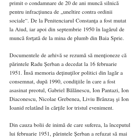
primit o condamnare de 20 de ani muncă silnică
pentru infracţiunea de „uneltire contra ordinii
sociale“. De la Penitenciarul Constanţa a fost mutat
la Aiud, iar apoi din septembrie 1950 în lagărul de
muncă forțată de la mina de plumb din Baia Sprie.
Documentele de arhivă se rezumă să menționeze că
părintele Radu Şerban a decedat la 16 februarie
1951. Însă memoria deținuților politici din lagăr a
consemnat, după 1990, condițiile în care a fost
asasinat preotul, Gabriel Bălănescu, Ion Pantazi, Ion
Diaconescu, Nicolae Grebenea, Liviu Brânzaş și Ion
Ioanid relatând în cărțile lor tristul eveniment.
Din cauza bolii de inimă de care suferea, la începutul
lui februarie 1951, părintele Şerban a refuzat să mai