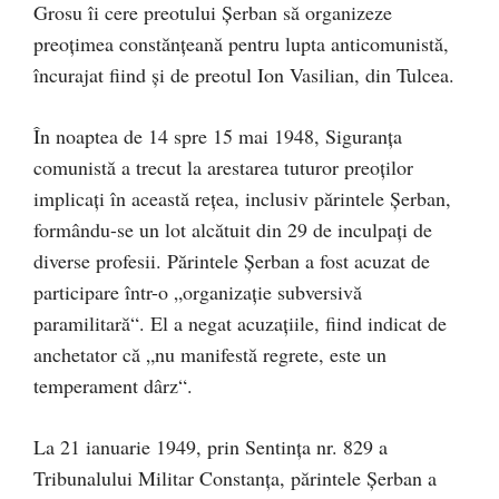
Grosu îi cere preotului Şerban să organizeze
preoţimea constănţeană pentru lupta anticomunistă,
încurajat fiind şi de preotul Ion Vasilian, din Tulcea.
În noaptea de 14 spre 15 mai 1948, Siguranţa
comunistă a trecut la arestarea tuturor preoților
implicaţi în această rețea, inclusiv părintele Şerban,
formându-se un lot alcătuit din 29 de inculpaţi de
diverse profesii. Părintele Şerban a fost acuzat de
participare într-o „organizaţie subversivă
paramilitară“. El a negat acuzațiile, fiind indicat de
anchetator că „nu manifestă regrete, este un
temperament dârz“.
La 21 ianuarie 1949, prin Sentinţa nr. 829 a
Tribunalului Militar Constanţa, părintele Șerban a