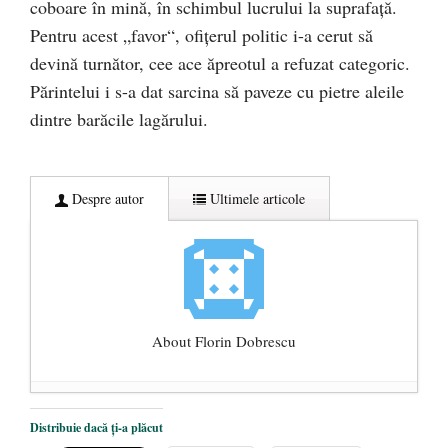
coboare în mină, în schimbul lucrului la suprafaţă.
Pentru acest „favor“, ofiţerul politic i-a cerut să
devină turnător, cee ace ăpreotul a refuzat categoric.
Părintelui i s-a dat sarcina să paveze cu pietre aleile
dintre barăcile lagărului.
Despre autor
Ultimele articole
About Florin Dobrescu
Mărturisire. Despre Mișcarea Legionară și
Distribuie dacă ți-a plăcut
alte sperietori ale acestor zile
- 26