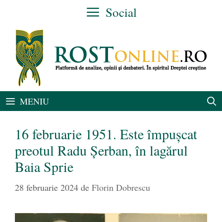
Sari
Social
la
conținut
MENIU
16 februarie 1951. Este împuşcat
preotul Radu Şerban, în lagărul
Baia Sprie
28 februarie 2024
de
Florin Dobrescu