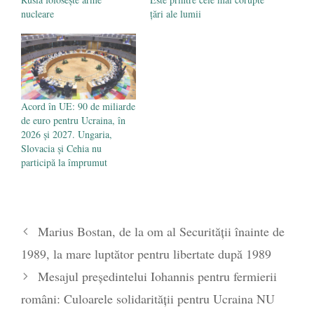
nucleare
ţări ale lumii
Acord în UE: 90 de miliarde
de euro pentru Ucraina, în
2026 și 2027. Ungaria,
Slovacia și Cehia nu
participă la împrumut
Marius Bostan, de la om al Securității înainte de
1989, la mare luptător pentru libertate după 1989
Mesajul președintelui Iohannis pentru fermierii
români: Culoarele solidarității pentru Ucraina NU