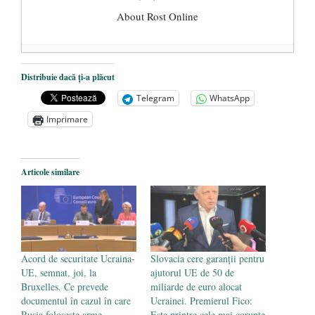
About Rost Online
Dezvăluiri cutremurătoare despre
Distribuie dacă ți-a plăcut
președintele Ucrainei, Volodymyr
Telegram
WhatsApp
Zelensky
- 13 mai 2026
Imprimare
Statul care servește Națiunea
- 21 aprilie
2026
Legea Vexler produce efecte. Bustul
Articole similare
poetului Octavian Goga, înlăturat din Iași
- 16 aprilie 2026
Acord de securitate Ucraina-
Slovacia cere garanții pentru
UE, semnat, joi, la
ajutorul UE de 50 de
Bruxelles. Ce prevede
miliarde de euro alocat
documentul în cazul în care
Ucrainei. Premierul Fico:
Rusia folosește arme
Este printre cele mai corupte