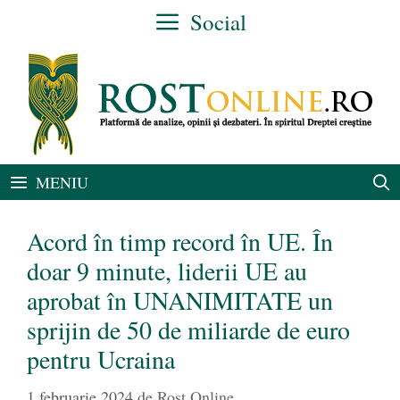
Sari
Social
la
conținut
MENIU
Acord în timp record în UE. În
doar 9 minute, liderii UE au
aprobat în UNANIMITATE un
sprijin de 50 de miliarde de euro
pentru Ucraina
1 februarie 2024
de
Rost Online