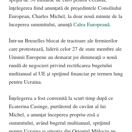
înțelegerea fiind anunțată de președintele Consiliului
European, Charles Michel, la doar nouă minute de la
începerea summitului, anunță
Calea Europeană
.
Într-un Bruxelles blocat de tractoare ale fermierilor
care protestează, liderii celor 27 de state membre ale
Uniunii Europene au demarat joi dimineață o nouă
rundă de negocieri privind rectificarea bugetului
multianual al UE și sprijinul financiar pe termen lung
pentru Ucraina.
Înțelegerea a fost convenită la scurt timp după ce
Ecaterina Casinge, purtătorul de cuvânt al lui
Michel, a anunțat începerea propriu-zisă a
summitului, având bugetul multianual, sprijinul
pentru Ucraina și situația din Orientul Mijlociu pe