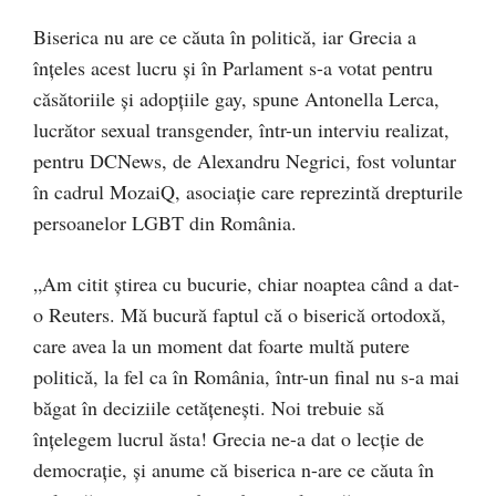
Biserica nu are ce căuta în politică, iar Grecia a
înțeles acest lucru și în Parlament s-a votat pentru
căsătoriile și adopțiile gay, spune Antonella Lerca,
lucrător sexual transgender, într-un interviu realizat,
pentru DCNews, de Alexandru Negrici, fost voluntar
în cadrul MozaiQ, asociație care reprezintă drepturile
persoanelor LGBT din România.
„Am citit știrea cu bucurie, chiar noaptea când a dat-
o Reuters. Mă bucură faptul că o biserică ortodoxă,
care avea la un moment dat foarte multă putere
politică, la fel ca în România, într-un final nu s-a mai
băgat în deciziile cetățenești. Noi trebuie să
înțelegem lucrul ăsta! Grecia ne-a dat o lecție de
democrație, și anume că biserica n-are ce căuta în