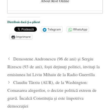
About Rost Online
Dezvăluiri cutremurătoare despre
Distribuie dacă ți-a plăcut
președintele Ucrainei, Volodymyr
Telegram
WhatsApp
Zelensky
- 13 mai 2026
Imprimare
Statul care servește Națiunea
- 21 aprilie
2026
Legea Vexler produce efecte. Bustul
Demostene Andronescu (96 de ani) și Sergiu
poetului Octavian Goga, înlăturat din Iași
Rizescu (93 de ani), foști deținuți politici, invitați la
- 16 aprilie 2026
emisiunea lui Liviu Mihaiu de la Radio Guerrilla
Claudiu Târziu (AUR), de la Washington:
Comasarea alegerilor, o decizie politică extrem de
gravă. Încalcă Constituția și este împotriva
democrației