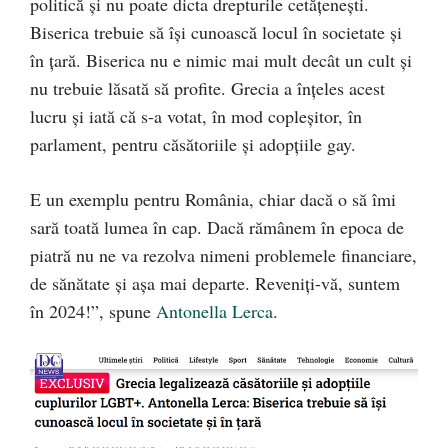
politică și nu poate dicta drepturile cetățenești.
Biserica trebuie să își cunoască locul în societate și
în țară. Biserica nu e nimic mai mult decât un cult și
nu trebuie lăsată să profite. Grecia a înțeles acest
lucru și iată că s-a votat, în mod copleșitor, în
parlament, pentru căsătoriile și adopțiile gay.
E un exemplu pentru România, chiar dacă o să îmi
sară toată lumea în cap. Dacă rămânem în epoca de
piatră nu ne va rezolva nimeni problemele financiare,
de sănătate și așa mai departe. Reveniți-vă, suntem
în 2024!”, spune
Antonella Lerca
.