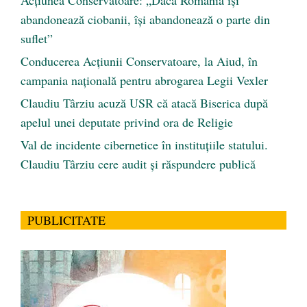
Acțiunea Conservatoare: „Dacă România își
abandonează ciobanii, își abandonează o parte din
suflet”
Conducerea Acțiunii Conservatoare, la Aiud, în
campania națională pentru abrogarea Legii Vexler
Claudiu Târziu acuză USR că atacă Biserica după
apelul unei deputate privind ora de Religie
Val de incidente cibernetice în instituțiile statului.
Claudiu Târziu cere audit și răspundere publică
PUBLICITATE