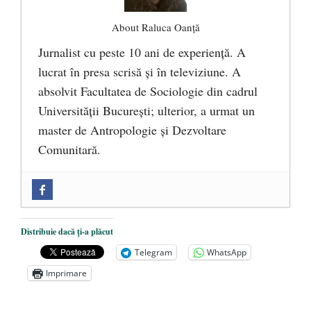
About Raluca Oanță
Jurnalist cu peste 10 ani de experiență. A
lucrat în presa scrisă și în televiziune. A
absolvit Facultatea de Sociologie din cadrul
Universității București; ulterior, a urmat un
master de Antropologie și Dezvoltare
Comunitară.
Zilele Culturii și Spiritualității la
Mănăstirea „Sfânta Ana” Rohia. Părintele
Nicolae Steinhardt, comemorat la 102 ani
Distribuie dacă ți-a plăcut
de la naștere
- 29 iulie 2024
Telegram
WhatsApp
„Carnea cultivată” în laborator, tot mai
Imprimare
aproape de autorizare pentru
comercializare în UE
- 28 iulie 2024