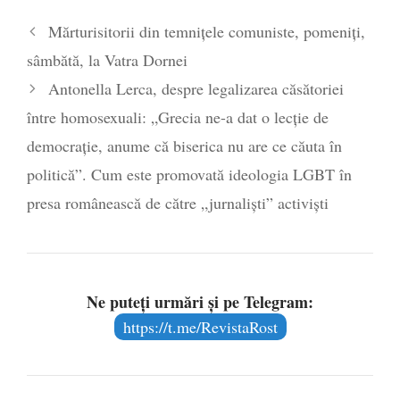
Părintele mărturisitor Constantin
Mărturisitorii din temnițele comuniste, pomeniți,
Voicescu, pomenit, duminică, la
sâmbătă, la Vatra Dornei
Mănăstirea Cernica
- 27 iulie 2024
Antonella Lerca, despre legalizarea căsătoriei
între homosexuali: „Grecia ne-a dat o lecție de
democrație, anume că biserica nu are ce căuta în
politică”. Cum este promovată ideologia LGBT în
presa românească de către „jurnaliști” activiști
Ne puteți urmări și pe Telegram:
https://t.me/RevistaRost