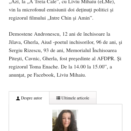
„Azi, la „A Treia Cale”, cu Liviu Mihaiu (eLMe),
vin la microfonul emisiunii doi deținuți politici și
regizorul filmului „Intre Chin și Amin”.
Demostene Andronescu, 12 ani de închisoare la
Jilava, Gherla, Aiud -poetul inchisorilor, 96 de ani, și
Sergiu Rizescu, 93 de ani, Memorialul Închisoarea
Pitești, Cavnic, Gherla, fost președinte al AFDPR. Și
regizorul Toma Enache. De la 14.00 la 15.00”, a
anunțat, pe Facebook, Liviu Mihaiu.
Despre autor
Ultimele articole