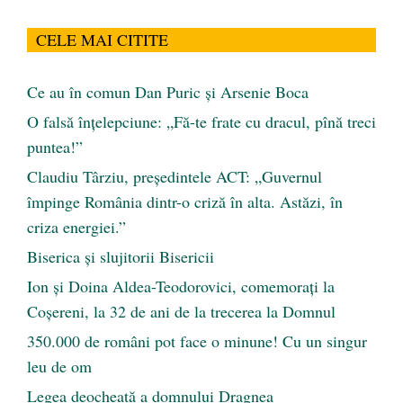
CELE MAI CITITE
Ce au în comun Dan Puric şi Arsenie Boca
O falsă înțelepciune: „Fă-te frate cu dracul, pînă treci
puntea!”
Claudiu Târziu, președintele ACT: „Guvernul
împinge România dintr-o criză în alta. Astăzi, în
criza energiei.”
Biserica și slujitorii Bisericii
Ion și Doina Aldea-Teodorovici, comemorați la
Coșereni, la 32 de ani de la trecerea la Domnul
350.000 de români pot face o minune! Cu un singur
leu de om
Legea deocheată a domnului Dragnea