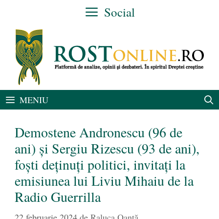
Sari
Social
la
conținut
MENIU
Demostene Andronescu (96 de
ani) și Sergiu Rizescu (93 de ani),
foști deținuți politici, invitați la
emisiunea lui Liviu Mihaiu de la
Radio Guerrilla
22 februarie 2024
de
Raluca Oanță