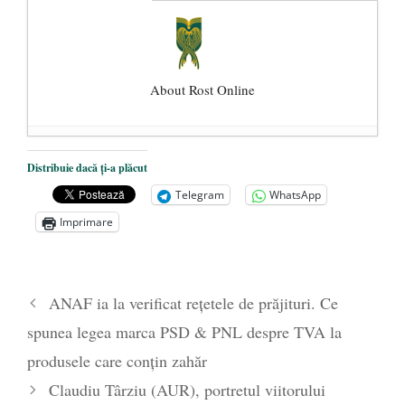
About Rost Online
Dezvăluiri cutremurătoare despre
Distribuie dacă ți-a plăcut
președintele Ucrainei, Volodymyr
Telegram
WhatsApp
Zelensky
- 13 mai 2026
Imprimare
Statul care servește Națiunea
- 21 aprilie
2026
Legea Vexler produce efecte. Bustul
ANAF ia la verificat rețetele de prăjituri. Ce
poetului Octavian Goga, înlăturat din Iași
spunea legea marca PSD & PNL despre TVA la
- 16 aprilie 2026
produsele care conțin zahăr
Claudiu Târziu (AUR), portretul viitorului