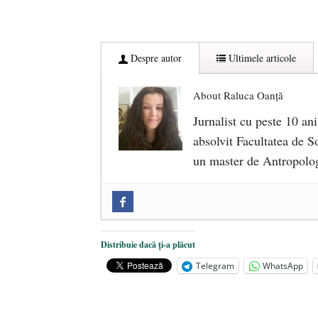
Despre autor
Ultimele articole
About Raluca Oanță
Jurnalist cu peste 10 ani
absolvit Facultatea de So
un master de Antropolog
Zilele Culturii și Spiritualității l
comemorat la 102 ani de la naștere
„Carnea cultivată” în laborator, t
Distribuie dacă ți-a plăcut
iulie 2024
Telegram
WhatsApp
Părintele mărturisitor Constantin 
2024