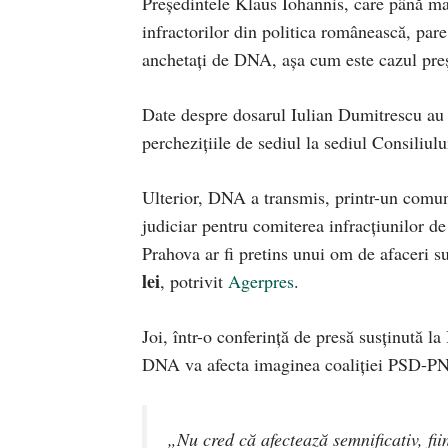
Președintele Klaus Iohannis, care până ma
infractorilor din politica românească, pare
anchetați de DNA, așa cum este cazul pre
Date despre dosarul Iulian Dumitrescu au fo
perchezițiile de sediul la sediul Consiliul
Ulterior, DNA a transmis, printr-un comuni
judiciar pentru comiterea infracţiunilor de
Prahova ar fi pretins unui om de afaceri s
lei
, potrivit
Agerpres
.
Joi, într-o conferință de presă susținută l
DNA va afecta imaginea coaliției PSD-PNL
„Nu cred că afectează semnificativ, fii