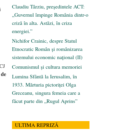
Claudiu Târziu, președintele ACT:
i
„Guvernul împinge România dintr-o
criză în alta. Astăzi, în criza
energiei.”
Nichifor Crainic, despre Statul
Etnocratic Român şi românizarea
sistemului economic naţional (II)
 CJ
Comunismul şi cultura memoriei
 de
Lumina Sfântă la Ierusalim, în
1933. Mărturia pictoriței Olga
Greceanu, singura femeia care a
făcut parte din „Rugul Aprins”
ULTIMA REPRIZĂ