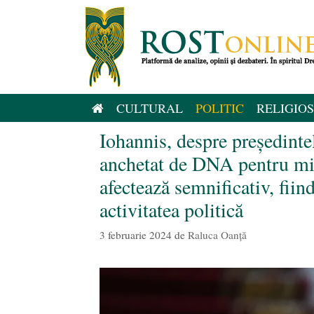
Sari
la
conținut
CULTURAL
POLITIC
RELIGIOS
Iohannis, despre președint
anchetat de DNA pentru mit
afectează semnificativ, fiin
activitatea politică
3 februarie 2024
de
Raluca Oanță