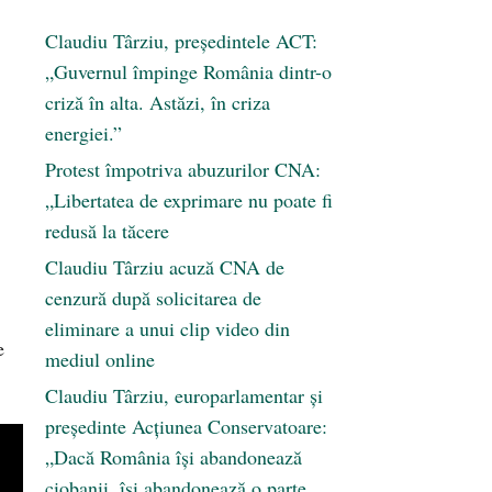
Claudiu Târziu, președintele ACT:
„Guvernul împinge România dintr-o
criză în alta. Astăzi, în criza
energiei.”
Protest împotriva abuzurilor CNA:
„Libertatea de exprimare nu poate fi
redusă la tăcere
Claudiu Târziu acuză CNA de
cenzură după solicitarea de
eliminare a unui clip video din
e
mediul online
Claudiu Târziu, europarlamentar și
președinte Acțiunea Conservatoare:
„Dacă România își abandonează
ciobanii, își abandonează o parte