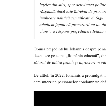
înțeles din știri, spre activitatea polit
răspundă dacă este întrebat de procuro
implicare politică semnificativă. Sigur,
admitem faptul că procurorii au tot dr
clare”, a răspuns președintele Iohanni
Opinia președintelui Iohannis despre penal
dezbatere pe tema „România educată”, din
săturat de atâția penali și infractori în vâ
De altfel, în 2022, Iohannis a promulgat „f
care interzice persoanelor condamnate defin