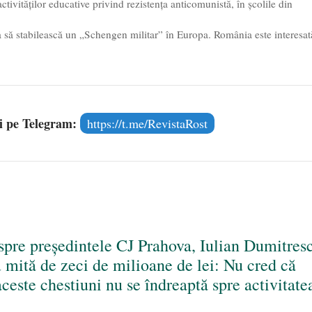
activităților educative privind rezistența anticomunistă, în școlile din
 să stabilească un „Schengen militar” în Europa. România este interesat
și pe Telegram:
https://t.me/RevistaRost
spre președintele CJ Prahova, Iulian Dumitres
mită de zeci de milioane de lei: Nu cred că
aceste chestiuni nu se îndreaptă spre activitate