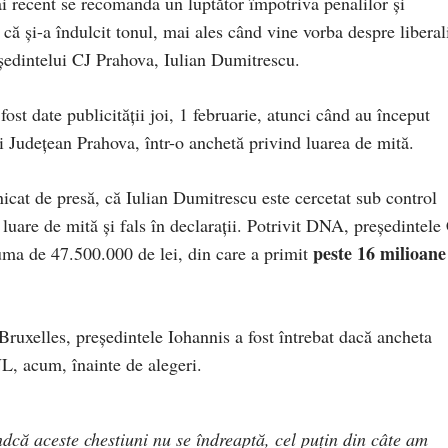
i recent se recomanda un luptător împotriva penalilor și
 că și-a îndulcit tonul, mai ales când vine vorba despre liberal
ședintelui CJ Prahova, Iulian Dumitrescu.
st date publicității joi, 1 februarie, atunci când au început
ui Județean Prahova, într-o anchetă privind luarea de mită.
cat de presă, că Iulian Dumitrescu este cercetat sub control
 luare de mită şi fals în declaraţii. Potrivit DNA, președintele
peste 16 milioane
uma de 47.500.000 de lei, din care a primit
a Bruxelles, președintele Iohannis a fost întrebat dacă ancheta
, acum, înainte de alegeri.
ndcă aceste chestiuni nu se îndreaptă, cel puțin din câte am