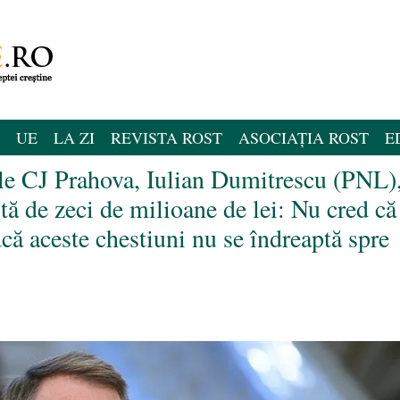
UE
LA ZI
REVISTA ROST
ASOCIAȚIA ROST
E
ele CJ Prahova, Iulian Dumitrescu (PNL)
ă de zeci de milioane de lei: Nu cred că
dcă aceste chestiuni nu se îndreaptă spre