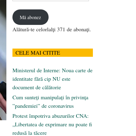
email
Mă abonez
Alătură-te celorlalți 371 de abonați.
CELE MAI CITITE
Ministerul de Interne: Noua carte de
identitate fără cip NU este
document de călătorie
Cum sunteți manipulați în privința
”pandemiei” de coronavirus
Protest împotriva abuzurilor CNA:
„Libertatea de exprimare nu poate fi
redusă la tăcere