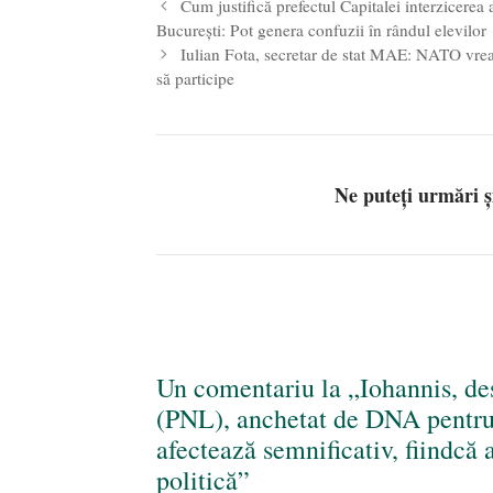
Cum justifică prefectul Capitalei interzicerea 
București: Pot genera confuzii în rândul elevilor
Iulian Fota, secretar de stat MAE: NATO vrea
să participe
Ne puteți urmări 
Un comentariu la „Iohannis, de
(PNL), anchetat de DNA pentru 
afectează semnificativ, fiindcă 
politică”