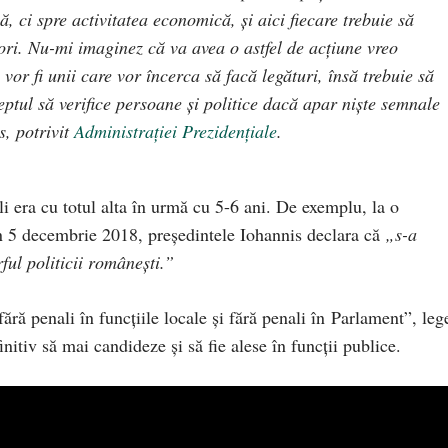
ică, ci spre activitatea economică, și aici fiecare trebuie să
ri. Nu-mi imaginez că va avea o astfel de acțiune vreo
 vor fi unii care vor încerca să facă legături, însă trebuie să
eptul să verifice persoane și politice dacă apar niște semnale
s, potrivit
Administrației Prezidențiale
.
i era cu totul alta în urmă cu 5-6 ani. De exemplu, la o
 5 decembrie 2018, președintele Iohannis declara că
„s-a
rful politicii românești.”
ără penali în funcțiile locale și fără penali în Parlament”, leg
itiv să mai candideze și să fie alese în funcții publice.