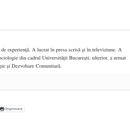
 de experiență. A lucrat în presa scrisă și în televiziune. A
ciologie din cadrul Universității București; ulterior, a urmat
ie și Dezvoltare Comunitară.
a Mănăstirea „Sfânta Ana” Rohia. Părintele Nicolae Steinhardt,
- 29 iulie 2024
ot mai aproape de autorizare pentru comercializare în UE
- 28
Imprimare
Voicescu, pomenit, duminică, la Mănăstirea Cernica
- 27 iulie