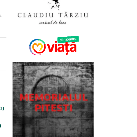
ă
cu
a