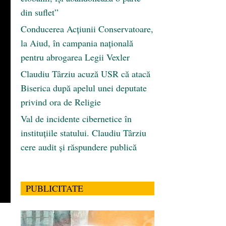
din suflet”
Conducerea Acțiunii Conservatoare,
la Aiud, în campania națională
pentru abrogarea Legii Vexler
Claudiu Târziu acuză USR că atacă
Biserica după apelul unei deputate
privind ora de Religie
Val de incidente cibernetice în
instituțiile statului. Claudiu Târziu
cere audit și răspundere publică
PUBLICITATE