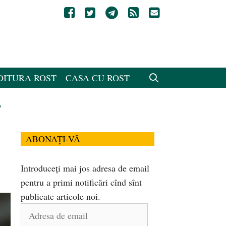
DITURA ROST
CASA CU ROST
,
ABONAȚI-VĂ
Introduceți mai jos adresa de email
pentru a primi notificări cînd sînt
publicate articole noi.
Adresa
de