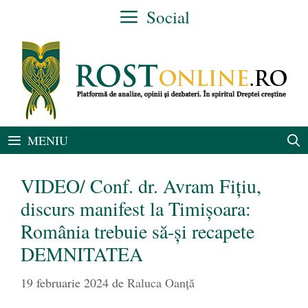
Sari
Social
la
conținut
MENIU
VIDEO/ Conf. dr. Avram Fițiu,
discurs manifest la Timișoara:
România trebuie să-și recapete
DEMNITATEA
19 februarie 2024
de
Raluca Oanță