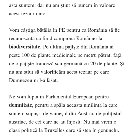
asta suntem, dar nu am știut să punem în valoare
acest tezaur unic.
Vom câștiga bătălia în PE pentru ca România să fie
recunoscută ca fiind campiona României la
biodiversitate
. Pe ultima pajiște din România ai
peste 100 de plante medicinale pe metru pătrat, față
de o pajiște franceză sau germană cu 20 de plante. Și
nu am știut să valorificăm acest tezaur pe care
Dumnezeu ni l-a lăsat.
Ne vom lupta în Parlamentul European pentru
demnitate
, pentru a spăla aceasta umilință la care
suntem supuși- de vameșul din Austria, de polițistul
austriac, de cei care ne-au înjosit. Nu mai vrem o
clasă politică la Bruxelles care să stea în genunchi.