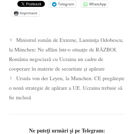
de la naștere
- 29 iulie 2024
Telegram
WhatsApp
„Carnea cultivată” în laborator, tot mai
Imprimare
aproape de autorizare pentru
comercializare în UE
- 28 iulie 2024
Părintele mărturisitor Constantin
Ministrul român de Externe, Luminița Odobescu,
Voicescu, pomenit, duminică, la
la München: Ne aflăm într-o situație de RĂZBOI.
Mănăstirea Cernica
- 27 iulie 2024
România negociază cu Ucraina un cadru de
cooperare în materie de securitate și apărare
Ursula von der Leyen, la Munchen: CE pregătește
o nouă strategie de apărare a UE. Ucraina trebuie să
fie inclusă
Ne puteți urmări și pe Telegram: