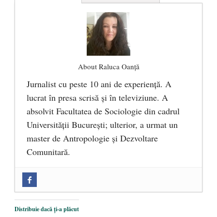
About Raluca Oanță
Jurnalist cu peste 10 ani de experiență. A
lucrat în presa scrisă și în televiziune. A
absolvit Facultatea de Sociologie din cadrul
Universității București; ulterior, a urmat un
master de Antropologie și Dezvoltare
Comunitară.
Zilele Culturii și Spiritualității la
Mănăstirea „Sfânta Ana” Rohia. Părintele
Nicolae Steinhardt, comemorat la 102 ani
Distribuie dacă ți-a plăcut