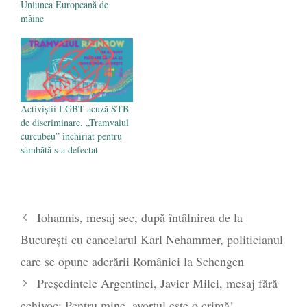
Uniunea Europeană de
mâine
Activiștii LGBT acuză STB
de discriminare. „Tramvaiul
curcubeu” închiriat pentru
sâmbătă s-a defectat
Iohannis, mesaj sec, după întâlnirea de la
București cu cancelarul Karl Nehammer, politicianul
care se opune aderării României la Schengen
Președintele Argentinei, Javier Milei, mesaj fără
echivoc: Pentru mine, avortul este o crimă!