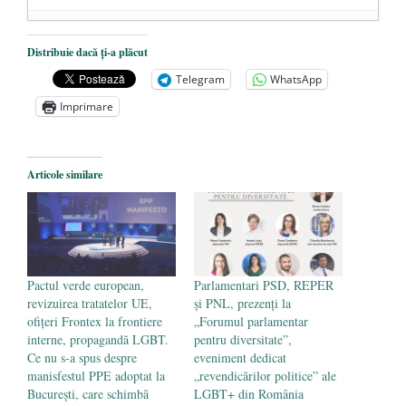
Dezvăluiri cutremurătoare despre
Distribuie dacă ți-a plăcut
președintele Ucrainei, Volodymyr
Telegram
WhatsApp
Zelensky
- 13 mai 2026
Imprimare
Statul care servește Națiunea
- 21 aprilie
2026
Legea Vexler produce efecte. Bustul
Articole similare
poetului Octavian Goga, înlăturat din Iași
- 16 aprilie 2026
Pactul verde european,
Parlamentari PSD, REPER
revizuirea tratatelor UE,
și PNL, prezenți la
ofițeri Frontex la frontiere
„Forumul parlamentar
interne, propagandă LGBT.
pentru diversitate”,
Ce nu s-a spus despre
eveniment dedicat
manisfestul PPE adoptat la
„revendicărilor politice” ale
București, care schimbă
LGBT+ din România