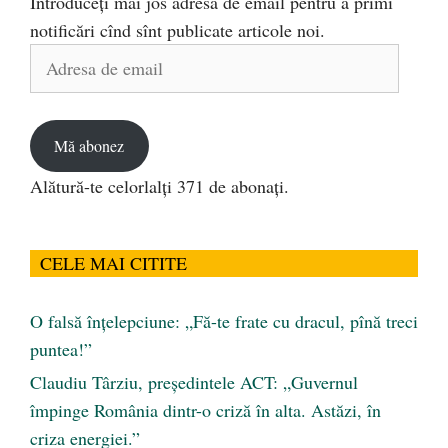
Introduceți mai jos adresa de email pentru a primi
notificări cînd sînt publicate articole noi.
Adresa
de
email
Mă abonez
Alătură-te celorlalți 371 de abonați.
CELE MAI CITITE
O falsă înțelepciune: „Fă-te frate cu dracul, pînă treci
puntea!”
Claudiu Târziu, președintele ACT: „Guvernul
împinge România dintr-o criză în alta. Astăzi, în
criza energiei.”