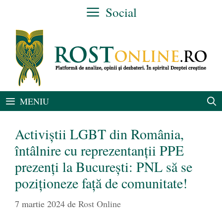
Sari
Social
la
conținut
MENIU
Activiștii LGBT din România,
întâlnire cu reprezentanții PPE
prezenți la București: PNL să se
poziționeze față de comunitate!
7 martie 2024
de
Rost Online