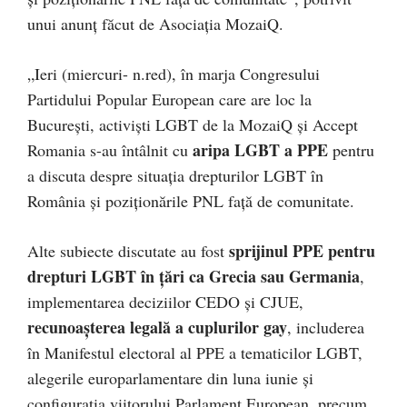
unui anunț făcut de Asociația MozaiQ.
„Ieri (miercuri- n.red), în marja Congresului
Partidului Popular European care are loc la
București, activiști LGBT de la MozaiQ și Accept
aripa LGBT a PPE
Romania s-au întâlnit cu
pentru
a discuta despre situația drepturilor LGBT în
România și poziționările PNL față de comunitate.
sprijinul PPE pentru
Alte subiecte discutate au fost
drepturi LGBT în țări ca Grecia sau Germania
,
implementarea deciziilor CEDO și CJUE,
recunoașterea legală a cuplurilor gay
, includerea
în Manifestul electoral al PPE a tematicilor LGBT,
alegerile europarlamentare din luna iunie și
configurația viitorului Parlament European, precum