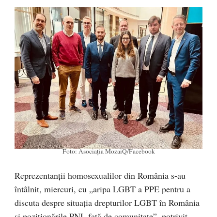
Foto: Asociația MozaiQ/Facebook
Reprezentanții homosexualilor din România s-au
întâlnit, miercuri, cu „aripa LGBT a PPE pentru a
discuta despre situația drepturilor LGBT în România
și poziționările PNL față de comunitate”, potrivit