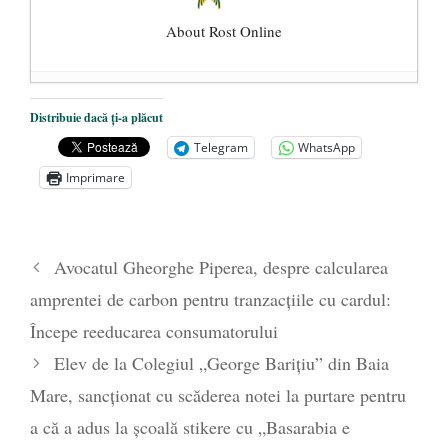
About Rost Online
Dezvăluiri cutremurătoare despre
Distribuie dacă ți-a plăcut
președintele Ucrainei, Volodymyr
Telegram
WhatsApp
Zelensky
- 13 mai 2026
Imprimare
Statul care servește Națiunea
- 21 aprilie
2026
Legea Vexler produce efecte. Bustul
Avocatul Gheorghe Piperea, despre calcularea
poetului Octavian Goga, înlăturat din Iași
amprentei de carbon pentru tranzacțiile cu cardul:
- 16 aprilie 2026
Începe reeducarea consumatorului
Elev de la Colegiul „George Barițiu” din Baia
Mare, sancționat cu scăderea notei la purtare pentru
a că a adus la școală stikere cu „Basarabia e