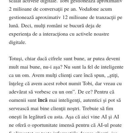
scalat activele digitale. Tobi gestionează aproximativ
2 milioane de conversații pe an. Vodafone acum
gestionează aproximativ 12 milioane de tranzacții pe
lună. Deci, mulți români se bucură deja de
experiența de a interacționa cu activele noastre
digitale.
Totuși, chiar dacă cifrele sunt bune, ar putea deveni
mult mai bune, nu-i așa? Nu sunt la fel de inteligente
ca un om. Avem mulți clienți care încă spun, „știți,
înțeleg că avem acest robot numit Tobi, dar vreau cu
adevărat să vorbesc cu un om”. De ce? Pentru că
încă
oamenii sunt
mai inteligenți, autentici și pot să
servească mai bine clienții noștri. Trebuie să fim
onești în legătură cu asta. Așa că aici vine AI și AI
ne oferă o oportunitate imensă pentru că AI-ul poate
fi alimentat cu toate informațiile despre clienți, iar