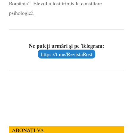
România”. Elevul a fost trimis la consiliere
psihologică
Ne puteți urmări și pe Telegram:
https://t.me/RevistaRost
ABONAȚI-VĂ