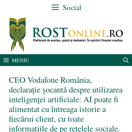
Sari
Social
la
conținut
MENIU
CEO Vodafone România,
declarație șocantă despre utilizarea
inteligenței artificiale: AI poate fi
alimentat cu întreaga istorie a
fiecărui client, cu toate
informațiile de pe rețelele sociale.