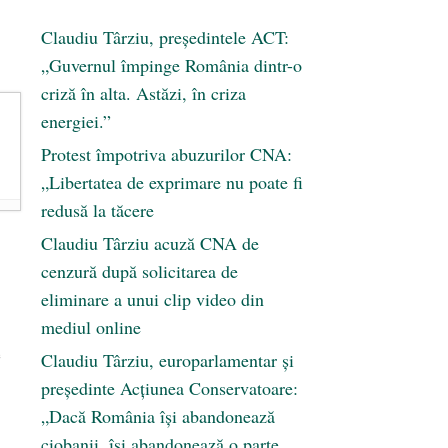
Claudiu Târziu, președintele ACT:
„Guvernul împinge România dintr-o
criză în alta. Astăzi, în criza
energiei.”
Protest împotriva abuzurilor CNA:
„Libertatea de exprimare nu poate fi
redusă la tăcere
Claudiu Târziu acuză CNA de
cenzură după solicitarea de
eliminare a unui clip video din
mediul online
e
Claudiu Târziu, europarlamentar și
președinte Acțiunea Conservatoare:
„Dacă România își abandonează
ciobanii, își abandonează o parte