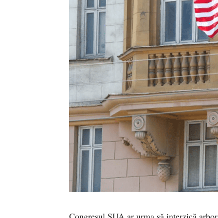
Congresul SUA ar urma să interzică arbor