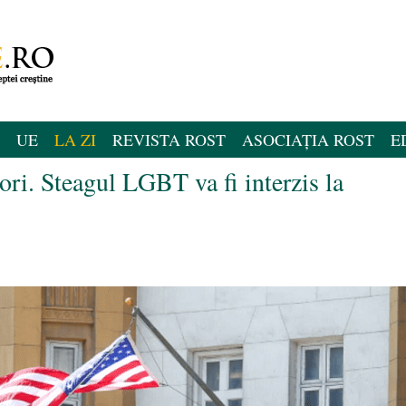
UE
LA ZI
REVISTA ROST
ASOCIAȚIA ROST
E
ori. Steagul LGBT va fi interzis la