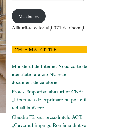
email
Mă abonez
Alătură-te celorlalți 371 de abonați.
CELE MAI CITITE
Ministerul de Interne: Noua carte de
identitate fără cip NU este
document de călătorie
Protest împotriva abuzurilor CNA:
„Libertatea de exprimare nu poate fi
redusă la tăcere
Claudiu Târziu, președintele ACT:
„Guvernul împinge România dintr-o