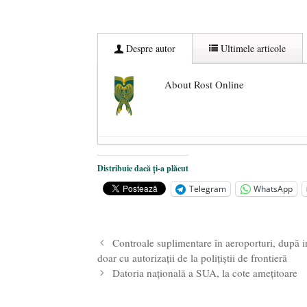
Despre autor
Ultimele articole
About Rost Online
Dezvăluiri cutremurătoare despre 
Distribuie dacă ți-a plăcut
Statul care servește Națiunea
- 21 
Telegram
WhatsApp
Legea Vexler produce efecte. Bustu
Controale suplimentare în aeroporturi, după i
doar cu autorizații de la polițiștii de frontieră
Datoria națională a SUA, la cote amețitoare