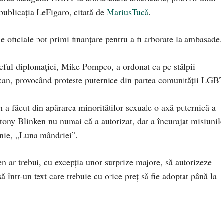
ă publicația LeFigaro, citată de
MariusTucă
.
e oficiale pot primi finanțare pentru a fi arborate la ambasade
eful diplomației, Mike Pompeo, a ordonat ca pe stâlpii
can, provocând proteste puternice din partea comunității LGB
 a făcut din apărarea minorităților sexuale o axă puternică a
ntony Blinken nu numai că a autorizat, dar a încurajat misiunil
unie, „Luna mândriei”.
den ar trebui, cu excepția unor surprize majore, să autorizeze
să într-un text care trebuie cu orice preț să fie adoptat până la