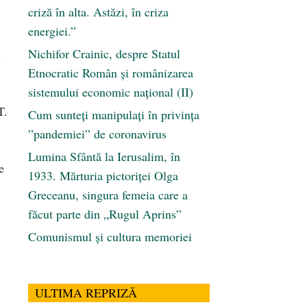
criză în alta. Astăzi, în criza
energiei.”
Nichifor Crainic, despre Statul
.
Etnocratic Român şi românizarea
sistemului economic naţional (II)
T.
Cum sunteți manipulați în privința
”pandemiei” de coronavirus
Lumina Sfântă la Ierusalim, în
e
1933. Mărturia pictoriței Olga
Greceanu, singura femeia care a
făcut parte din „Rugul Aprins”
Comunismul şi cultura memoriei
ULTIMA REPRIZĂ