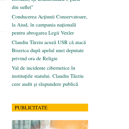
din suflet”
Conducerea Acțiunii Conservatoare,
la Aiud, în campania națională
pentru abrogarea Legii Vexler
Claudiu Târziu acuză USR că atacă
Biserica după apelul unei deputate
privind ora de Religie
Val de incidente cibernetice în
instituțiile statului. Claudiu Târziu
cere audit și răspundere publică
PUBLICITATE