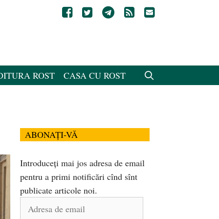
DITURA ROST
CASA CU ROST
ABONAȚI-VĂ
Introduceți mai jos adresa de email
pentru a primi notificări cînd sînt
publicate articole noi.
Adresa
de