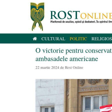
Sari
la
conținut
CULTURAL
POLITIC
RELIGIOS
O victorie pentru conservat
ambasadele americane
22 martie 2024
de
Rost Online