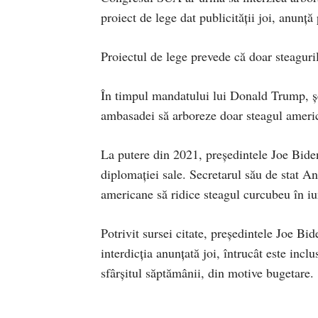
proiect de lege dat publicității joi, anunț
Proiectul de lege prevede că doar steaguril
În timpul mandatului lui Donald Trump, ș
ambasadei să arboreze doar steagul ameri
La putere din 2021, președintele Joe Biden
diplomației sale. Secretarul său de stat A
americane să ridice steagul curcubeu în i
Potrivit sursei citate, președintele Joe Bi
interdicția anunțată joi, întrucât este inclu
sfârșitul săptămânii, din motive bugetare.