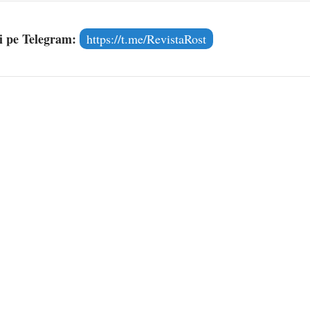
și pe Telegram:
https://t.me/RevistaRost