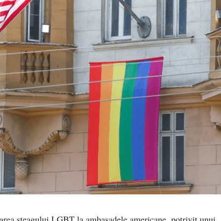
area steagului LGBT la ambasadele americane, potrivit unui