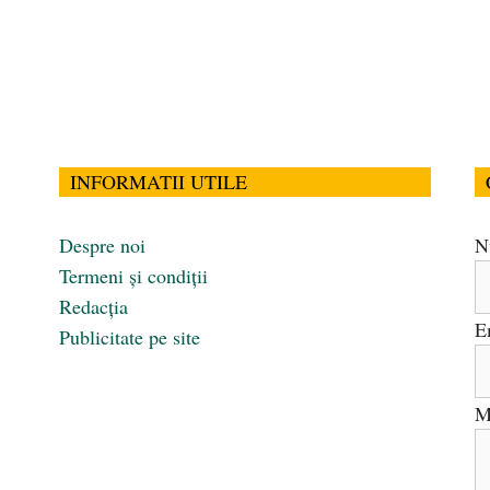
INFORMATII UTILE
Despre noi
N
Termeni și condiții
Redacția
E
Publicitate pe site
M