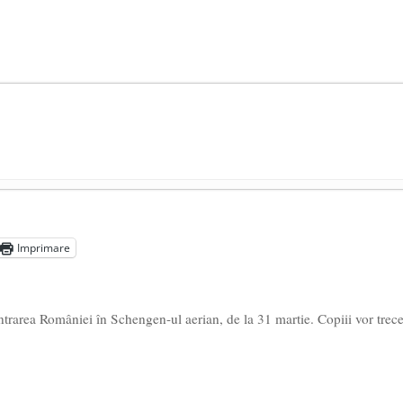
președintele Ucrainei, Volodymyr Zelensky
- 13 mai 2026
aprilie 2026
Imprimare
l poetului Octavian Goga, înlăturat din Iași
- 16 aprilie 2026
ntrarea României în Schengen-ul aerian, de la 31 martie. Copiii vor trec