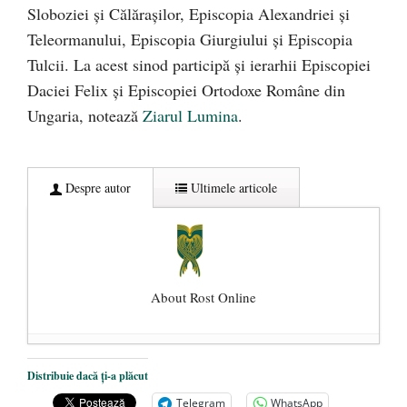
Sloboziei și Călărașilor, Episcopia Alexandriei și
Teleormanului, Episcopia Giurgiului și Episcopia
Tulcii. La acest sinod participă și ierarhii Episcopiei
Daciei Felix și Episcopiei Ortodoxe Române din
Ungaria, notează
Ziarul Lumina
.
Despre autor
Ultimele articole
About Rost Online
Dezvăluiri cutremurătoare despre
Distribuie dacă ți-a plăcut
președintele Ucrainei, Volodymyr
Telegram
WhatsApp