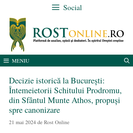
Sari
Social
la
conținut
MENIU
Decizie istorică la București:
Întemeietorii Schitului Prodromu,
din Sfântul Munte Athos, propuși
spre canonizare
21 mai 2024
de
Rost Online