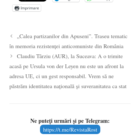
Zelensky
- 13 mai 2026
Imprimare
Statul care servește Națiunea
- 21 aprilie
2026
Legea Vexler produce efecte. Bustul
„Calea partizanilor din Apuseni”. Traseu tematic
poetului Octavian Goga, înlăturat din Iași
în memoria rezistenței anticomuniste din România
- 16 aprilie 2026
Claudiu Târziu (AUR), la Suceava: A o trimite
acasă pe Ursula von der Leyen nu este un afront la
adresa UE, ci un gest responsabil. Vrem să ne
păstrăm identitatea națională și suveranitatea ca stat
Ne puteți urmări și pe Telegram:
https://t.me/RevistaRost