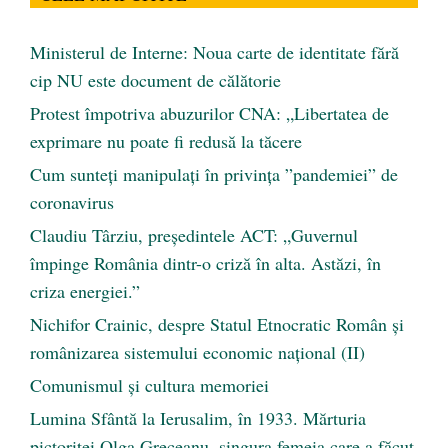
Ministerul de Interne: Noua carte de identitate fără
cip NU este document de călătorie
Protest împotriva abuzurilor CNA: „Libertatea de
exprimare nu poate fi redusă la tăcere
Cum sunteți manipulați în privința ”pandemiei” de
coronavirus
Claudiu Târziu, președintele ACT: „Guvernul
împinge România dintr-o criză în alta. Astăzi, în
criza energiei.”
Nichifor Crainic, despre Statul Etnocratic Român şi
românizarea sistemului economic naţional (II)
Comunismul şi cultura memoriei
Lumina Sfântă la Ierusalim, în 1933. Mărturia
pictoriței Olga Greceanu, singura femeia care a făcut