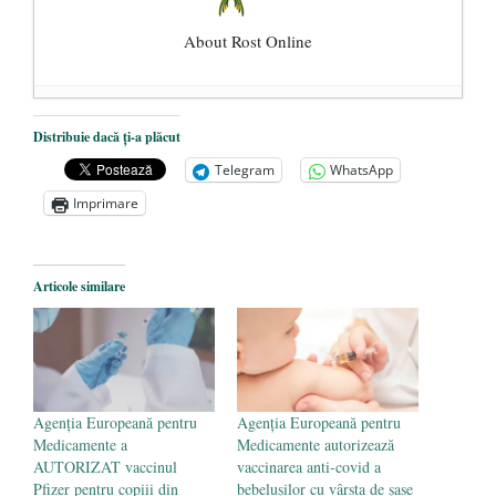
About Rost Online
Dezvăluiri cutremurătoare despre
Distribuie dacă ți-a plăcut
președintele Ucrainei, Volodymyr
Telegram
WhatsApp
Zelensky
- 13 mai 2026
Imprimare
Statul care servește Națiunea
- 21 aprilie
2026
Legea Vexler produce efecte. Bustul
Articole similare
poetului Octavian Goga, înlăturat din Iași
- 16 aprilie 2026
Agenţia Europeană pentru
Agenţia Europeană pentru
Medicamente a
Medicamente autorizează
AUTORIZAT vaccinul
vaccinarea anti-covid a
Pfizer pentru copiii din
bebelușilor cu vârsta de șase