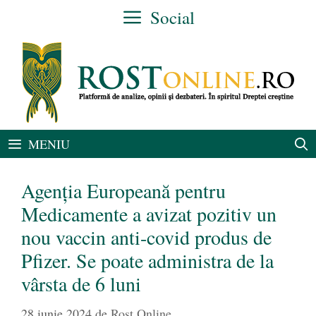
Sari
Social
la
conținut
MENIU
Agenția Europeană pentru
Medicamente a avizat pozitiv un
nou vaccin anti-covid produs de
Pfizer. Se poate administra de la
vârsta de 6 luni
28 iunie 2024
de
Rost Online