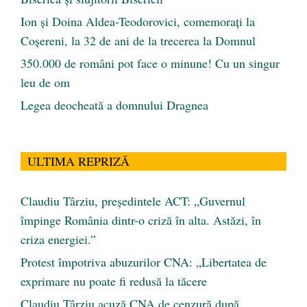
Ion și Doina Aldea-Teodorovici, comemorați la
Coșereni, la 32 de ani de la trecerea la Domnul
350.000 de români pot face o minune! Cu un singur
leu de om
Legea deocheată a domnului Dragnea
ULTIMA REPRIZĂ
Claudiu Târziu, președintele ACT: „Guvernul
împinge România dintr-o criză în alta. Astăzi, în
criza energiei.”
Protest împotriva abuzurilor CNA: „Libertatea de
exprimare nu poate fi redusă la tăcere
Claudiu Târziu acuză CNA de cenzură după