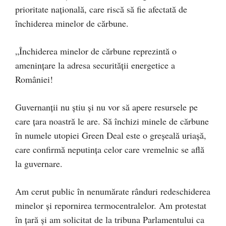
prioritate națională, care riscă să fie afectată de
închiderea minelor de cărbune.
„Închiderea minelor de cărbune reprezintă o
amenințare la adresa securității energetice a
României!
Guvernanții nu știu și nu vor să apere resursele pe
care țara noastră le are. Să închizi minele de cărbune
în numele utopiei Green Deal este o greșeală uriașă,
care confirmă neputința celor care vremelnic se află
la guvernare.
Am cerut public în nenumărate rânduri redeschiderea
minelor și repornirea termocentralelor. Am protestat
în țară și am solicitat de la tribuna Parlamentului ca