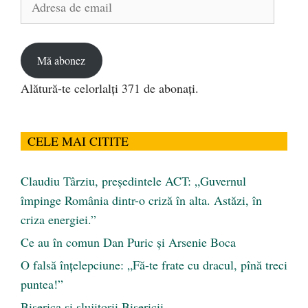
de
email
Mă abonez
Alătură-te celorlalți 371 de abonați.
CELE MAI CITITE
Claudiu Târziu, președintele ACT: „Guvernul
împinge România dintr-o criză în alta. Astăzi, în
criza energiei.”
Ce au în comun Dan Puric şi Arsenie Boca
O falsă înțelepciune: „Fă-te frate cu dracul, pînă treci
puntea!”
Biserica și slujitorii Bisericii