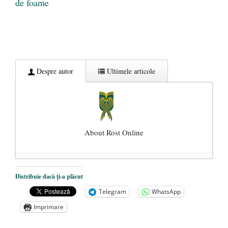
de foame
Despre autor
Ultimele articole
About Rost Online
Dezvăluiri cutremurătoare despre
Distribuie dacă ți-a plăcut
președintele Ucrainei, Volodymyr
Telegram
WhatsApp
Zelensky
- 13 mai 2026
Imprimare
Statul care servește Națiunea
- 21 aprilie
2026