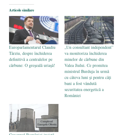
Legea Vexler produce efecte. Bustul
Articole similare
poetului Octavian Goga, înlăturat din Iași
- 16 aprilie 2026
Europarlamentarul Claudiu
„Un consultant independent”
Târziu, despre închiderea
va monitoriza închiderea
definitivă a centralelor pe
minelor de cărbune din
cărbune: O greșeală uriașă!
Valea Jiului. Ce promitea
ministrul Burduja în urmă
cu câteva luni și pentru câți
bani a fost vândută
securitatea energetică a
României
Guvernul României insistă