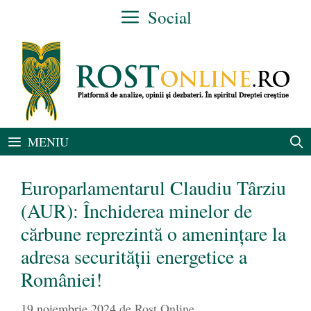
Sari
Social
la
conținut
MENIU
Europarlamentarul Claudiu Târziu
(AUR): Închiderea minelor de
cărbune reprezintă o amenințare la
adresa securității energetice a
României!
19 noiembrie 2024
de
Rost Online