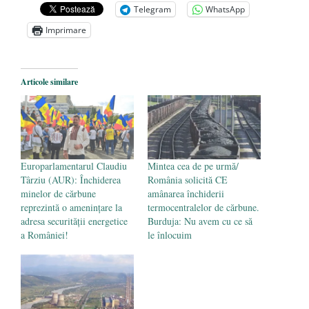
de la naștere
- 29 iulie 2024
Telegram
WhatsApp
„Carnea cultivată” în laborator, tot mai
Imprimare
aproape de autorizare pentru
comercializare în UE
- 28 iulie 2024
Articole similare
Părintele mărturisitor Constantin
Voicescu, pomenit, duminică, la
Mănăstirea Cernica
- 27 iulie 2024
Europarlamentarul Claudiu
Mintea cea de pe urmă/
Târziu (AUR): Închiderea
România solicită CE
minelor de cărbune
amânarea închiderii
reprezintă o amenințare la
termocentralelor de cărbune.
adresa securității energetice
Burduja: Nu avem cu ce să
a României!
le înlocuim