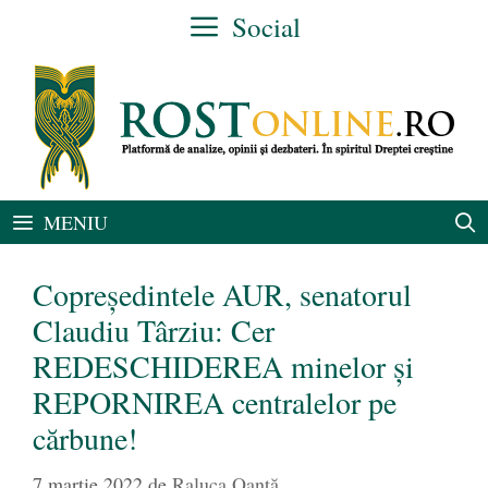
Sari
Social
la
conținut
MENIU
Copreședintele AUR, senatorul
Claudiu Târziu: Cer
REDESCHIDEREA minelor și
REPORNIREA centralelor pe
cărbune!
7 martie 2022
de
Raluca Oanță