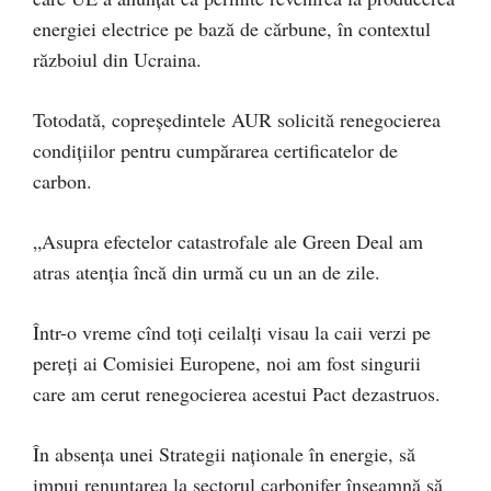
energiei electrice pe bază de cărbune, în contextul
războiul din Ucraina.
Totodată, copreședintele AUR solicită renegocierea
condițiilor pentru cumpărarea certificatelor de
carbon.
„Asupra efectelor catastrofale ale Green Deal am
atras atenția încă din urmă cu un an de zile.
Într-o vreme cînd toți ceilalți visau la caii verzi pe
pereți ai Comisiei Europene, noi am fost singurii
care am cerut renegocierea acestui Pact dezastruos.
În absența unei Strategii naționale în energie, să
impui renunțarea la sectorul carbonifer înseamnă să