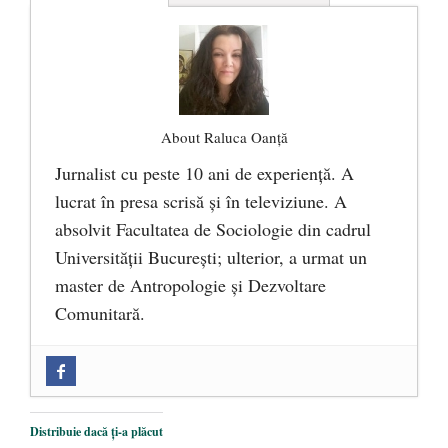
About Raluca Oanță
Jurnalist cu peste 10 ani de experiență. A
lucrat în presa scrisă și în televiziune. A
absolvit Facultatea de Sociologie din cadrul
Universității București; ulterior, a urmat un
master de Antropologie și Dezvoltare
Comunitară.
Zilele Culturii și Spiritualității la
Mănăstirea „Sfânta Ana” Rohia. Părintele
Nicolae Steinhardt, comemorat la 102 ani
Distribuie dacă ți-a plăcut