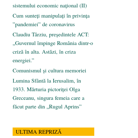
sistemului economic naţional (II)
Cum sunteți manipulați în privința
”pandemiei” de coronavirus
Claudiu Târziu, președintele ACT:
„Guvernul împinge România dintr-o
criză în alta. Astăzi, în criza
energiei.”
Comunismul şi cultura memoriei
Lumina Sfântă la Ierusalim, în
1933. Mărturia pictoriței Olga
Greceanu, singura femeia care a
făcut parte din „Rugul Aprins”
ULTIMA REPRIZĂ