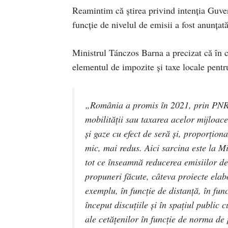
Reamintim că știrea privind intenția Guve
funcție de nivelul de emisii a fost anunț
Ministrul Tánczos Barna a precizat că în ca
elementul de impozite și taxe locale pentr
„România a promis în 2021, prin PNRR,
mobilității sau taxarea acelor mijloac
și gaze cu efect de seră și, proporțion
mic, mai redus. Aici sarcina este la M
tot ce înseamnă reducerea emisiilor de
propuneri făcute, câteva proiecte elab
exemplu, în funcție de distanță, în fu
început discuțiile și în spațiul public
ale cetățenilor în funcție de norma de 