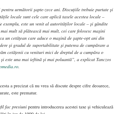
i pentru următorii șapte-zece ani. Discuțiile trebuie purtate și
tățile locale sunt cele care aplică taxele acestea locale –
e exemplu, este un venit al autorităților locale – și gândite
ă mai mult să plătească mai mult, cei care folosesc mașini
el ca un cetățean care aduce o mașină de șapte-opt ani din
edere și gradul de suportabilitate și puterea de cumpărare a
văm cetățenii cu venituri mici de dreptul de a cumpăra o
și este una mai ieftină și mai poluantă”, a explicat Tanczos
omedia.ro
.
acesta a precizat că nu vrea să discute despre cifre deoarece,
turate, este prematur.
fil fac presiuni
pentru introducerea acestei taxe și vehiculează
ăti în jur de 1900 de lei.