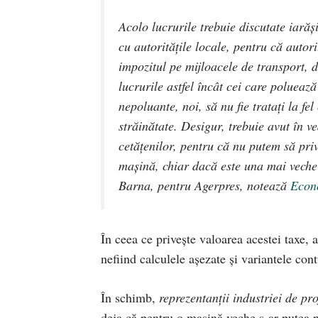
Acolo lucrurile trebuie discutate iarăș
cu autoritățile locale, pentru că autori
impozitul pe mijloacele de transport, d
lucrurile astfel încât cei care polueaz
nepoluante, noi, să nu fie tratați la f
străinătate. Desigur, trebuie avut în v
cetățenilor, pentru că nu putem să pri
mașină, chiar dacă este una mai veche 
Barna, pentru Agerpres, notează
Econ
În ceea ce privește valoarea acestei taxe, 
nefiind calculele așezate și variantele con
În schimb,
reprezentanții industriei de pro
deja că pentru o mașină veche s-ar putea pl