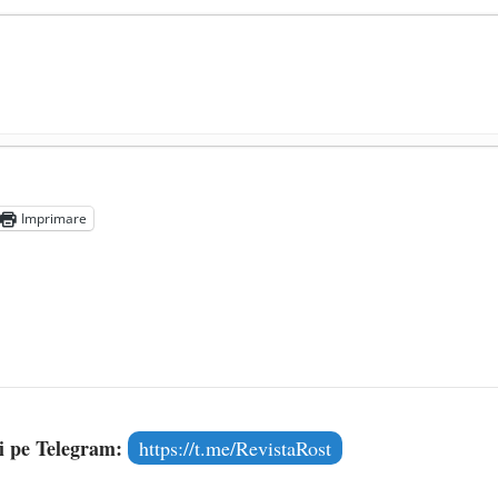
președintele Ucrainei, Volodymyr Zelensky
- 13 mai 2026
aprilie 2026
Imprimare
l poetului Octavian Goga, înlăturat din Iași
- 16 aprilie 2026
și pe Telegram:
https://t.me/RevistaRost