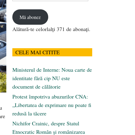
email
Mă abonez
Alătură-te celorlalți 371 de abonați.
CELE MAI CITITE
Ministerul de Interne: Noua carte de
identitate fără cip NU este
document de călătorie
Protest împotriva abuzurilor CNA:
„Libertatea de exprimare nu poate fi
u
redusă la tăcere
are
Nichifor Crainic, despre Statul
Etnocratic Român şi românizarea