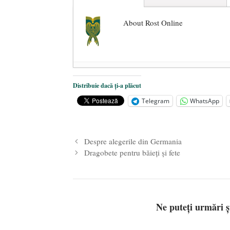
About Rost Online
Dezvăluiri cutremurătoare despre 
Distribuie dacă ți-a plăcut
Statul care servește Națiunea
- 21 
Telegram
WhatsApp
Legea Vexler produce efecte. Bustu
Despre alegerile din Germania
Dragobete pentru băieți și fete
Ne puteți urmări 