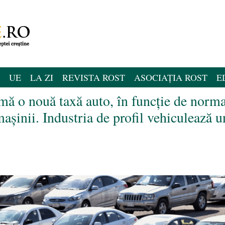
UE
LA ZI
REVISTA ROST
ASOCIAȚIA ROST
E
mă o nouă taxă auto, în funcție de norm
așinii. Industria de profil vehiculează u