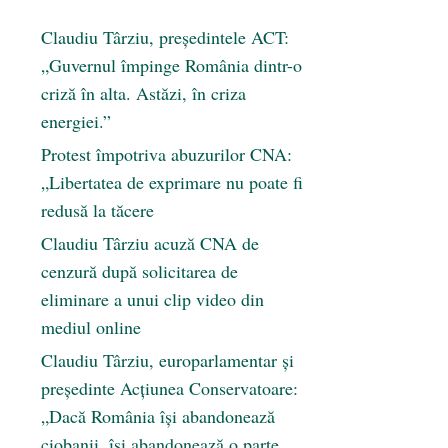
Claudiu Târziu, președintele ACT:
„Guvernul împinge România dintr-o
criză în alta. Astăzi, în criza
energiei.”
Protest împotriva abuzurilor CNA:
„Libertatea de exprimare nu poate fi
redusă la tăcere
Claudiu Târziu acuză CNA de
cenzură după solicitarea de
eliminare a unui clip video din
mediul online
Claudiu Târziu, europarlamentar și
președinte Acțiunea Conservatoare:
„Dacă România își abandonează
ciobanii, își abandonează o parte