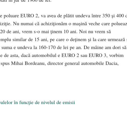
e poluare EURO 2, va avea de plătit undeva între 350 și 400 
iziție. Nu numai că achiziționăm o mașină veche care polueaz
-20 de ani, vrem s-o mai ținem 10 ani. Noi nu vrem să
emplu similar de 15 ani, pe care o deținem și la care urmează 
zi suma e undeva la 160-170 de lei pe an. De mâine am dori să
ncție de asta, dacă automobilul e EURO 2 sau EURO 3, vorbim
a spus Mihai Bordeanu, director general automobile Dacia,
lelor în funcție de nivelul de emisii