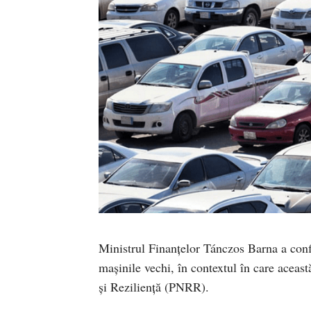
Ministrul Finanțelor Tánczos Barna a conf
mașinile vechi, în contextul în care aceas
și Reziliență (PNRR).