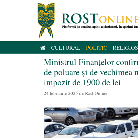
Sari
la
conținut
CULTURAL
POLITIC
RELIGIOS
Ministrul Finanțelor confir
de poluare și de vechimea m
impozit de 1900 de lei
24 februarie 2025
de
Rost Online