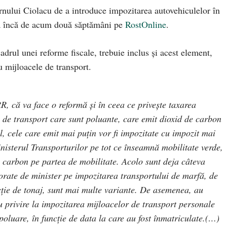
rnului Ciolacu de a introduce impozitarea autovehiculelor în
ată încă de acum două săptămâni pe
RostOnline
.
drul unei reforme fiscale, trebuie inclus și acest element,
u mijloacele de transport.
 că va face o reformă și în ceea ce privește taxarea
e de transport care sunt poluante, care emit dioxid de carbon
al, cele care emit mai puțin vor fi impozitate cu impozit mai
inisterul Transporturilor pe tot ce înseamnă mobilitate verde,
 carbon pe partea de mobilitate. Acolo sunt deja câteva
orate de minister pe impozitarea transportului de marfă, de
ncție de tonaj, sunt mai multe variante. De asemenea, au
 cu privire la impozitarea mijloacelor de transport personale
poluare, în funcție de data la care au fost înmatriculate.(…)