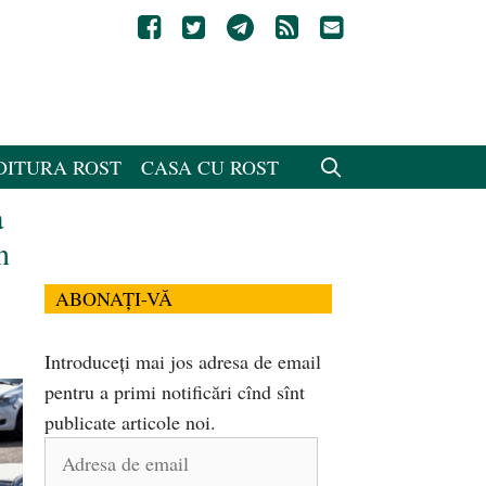
DITURA ROST
CASA CU ROST
a
n
ABONAȚI-VĂ
Introduceți mai jos adresa de email
pentru a primi notificări cînd sînt
publicate articole noi.
Adresa
de