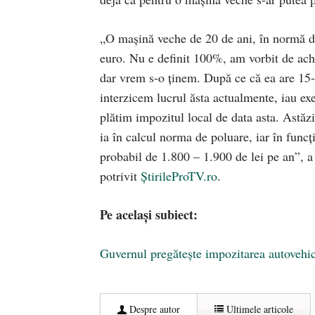
„O mașină veche de 20 de ani, în normă d
euro. Nu e definit 100%, am vorbit de ach
dar vrem s-o ținem. După ce că ea are 15
interzicem lucrul ăsta actualmente, iau ex
plătim impozitul local de data asta. Astă
ia în calcul norma de poluare, iar în fu
probabil de 1.800 – 1.900 de lei pe an”, 
potrivit
ȘtirileProTV.ro
.
Pe același subiect:
Guvernul pregătește impozitarea autovehicu
Despre autor
Ultimele articole