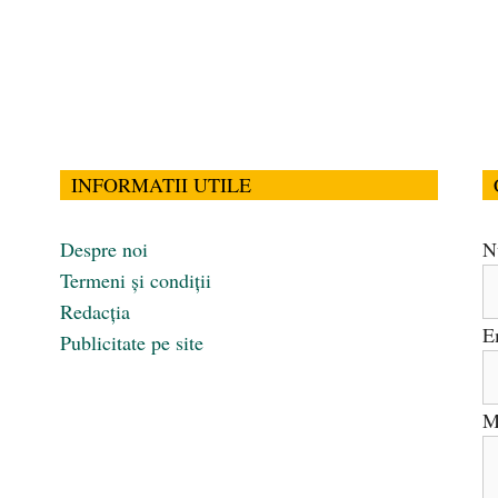
INFORMATII UTILE
Despre noi
N
Termeni și condiții
Redacția
E
Publicitate pe site
M