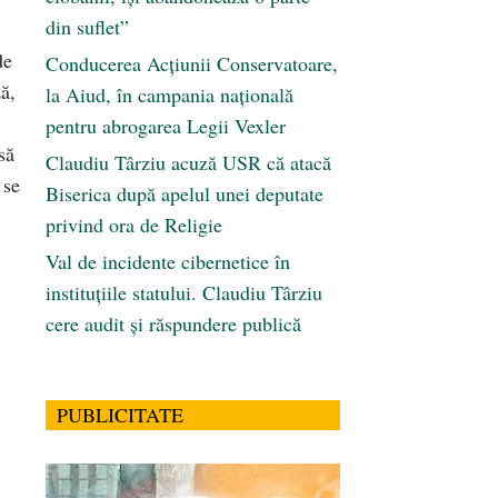
din suflet”
de
Conducerea Acțiunii Conservatoare,
ă,
la Aiud, în campania națională
pentru abrogarea Legii Vexler
să
Claudiu Târziu acuză USR că atacă
 se
Biserica după apelul unei deputate
privind ora de Religie
Val de incidente cibernetice în
instituțiile statului. Claudiu Târziu
cere audit și răspundere publică
PUBLICITATE