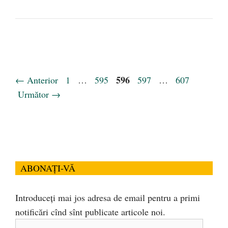
Pagina
Pagina
Pagina
596
Pagina
Pagina
←
Anterior
1
…
595
597
…
607
Următor
→
ABONAȚI-VĂ
Introduceți mai jos adresa de email pentru a primi
notificări cînd sînt publicate articole noi.
Adresa