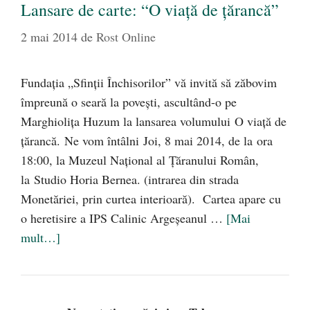
Lansare de carte: “O viaţă de ţărancă”
2 mai 2014
de
Rost Online
Fundaţia „Sfinţii Închisorilor” vă invită să zăbovim
împreună o seară la poveşti, ascultând-o pe
Marghioliţa Huzum la lansarea volumului O viaţă de
ţărancă. Ne vom întâlni Joi, 8 mai 2014, de la ora
18:00, la Muzeul Naţional al Ţăranului Român,
la Studio Horia Bernea. (intrarea din strada
Monetăriei, prin curtea interioară). Cartea apare cu
o heretisire a IPS Calinic Argeşeanul …
[Mai
mult…]