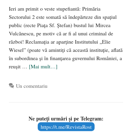
Ieri am primit o veste stupefiantă: Primăria
Sectorului 2 este somată să îndepărteze din spaţiul
public (recte Piaţa Sf. Ştefan) bustul lui Mircea
Vulcănescu, pe motiv că ar fi al unui criminal de
război! Reclamaţia ar aparţine Institutului „Elie
Wiesel” (poate vă amintiţi că această instituţie, aflată
în subordinea şi în finanţarea guvernului României, a
reuşit …
[Mai mult…]
Un comentariu
Ne puteți urmări și pe Telegram:
https://t.me/RevistaRost