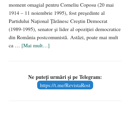
moment omagial pentru Corneliu Coposu (20 mai
1914 – 11 noiembrie 1995), fost preşedinte al
Partidului Naţional Ţărănesc Creştin Democrat
(1989-1995), senator şi lider al opoziţiei democratice
din România postcomunistă. Astăzi, poate mai mult
ca …
[Mai mult…]
Ne puteți urmări și pe Telegram:
https://t.me/RevistaRost