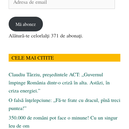
de
email
Mă abonez
Alătură-te celorlalți 371 de abonați.
CELE MAI CITITE
Claudiu Târziu, președintele ACT: „Guvernul
împinge România dintr-o criză în alta. Astăzi, în
criza energiei.”
O falsă înțelepciune: „Fă-te frate cu dracul, pînă treci
puntea!”
350.000 de români pot face o minune! Cu un singur
leu de om