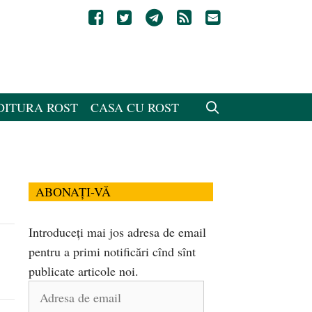
DITURA ROST
CASA CU ROST
ABONAȚI-VĂ
Introduceți mai jos adresa de email
pentru a primi notificări cînd sînt
publicate articole noi.
Adresa
de