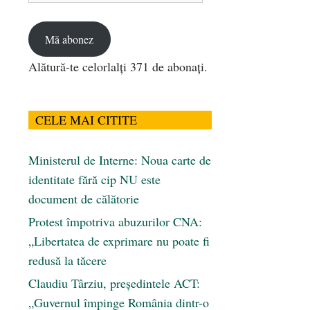
email
Mă abonez
Alătură-te celorlalți 371 de abonați.
CELE MAI CITITE
Ministerul de Interne: Noua carte de
identitate fără cip NU este
document de călătorie
Protest împotriva abuzurilor CNA:
„Libertatea de exprimare nu poate fi
redusă la tăcere
Claudiu Târziu, președintele ACT:
„Guvernul împinge România dintr-o