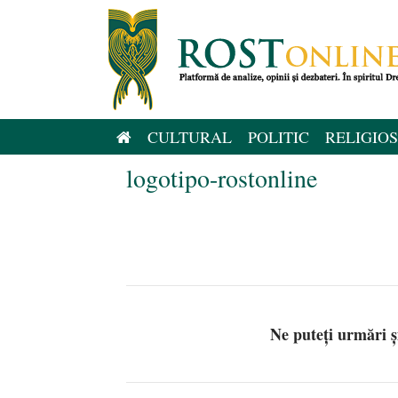
Sari
la
conținut
CULTURAL
POLITIC
RELIGIOS
logotipo-rostonline
Ne puteți urmări 