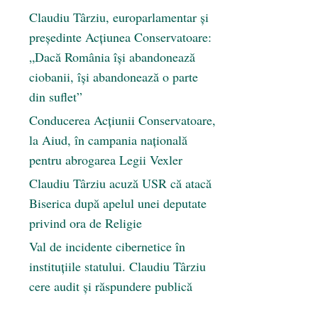
Claudiu Târziu, europarlamentar și
președinte Acțiunea Conservatoare:
„Dacă România își abandonează
ciobanii, își abandonează o parte
din suflet”
Conducerea Acțiunii Conservatoare,
la Aiud, în campania națională
pentru abrogarea Legii Vexler
Claudiu Târziu acuză USR că atacă
Biserica după apelul unei deputate
privind ora de Religie
Val de incidente cibernetice în
instituțiile statului. Claudiu Târziu
cere audit și răspundere publică