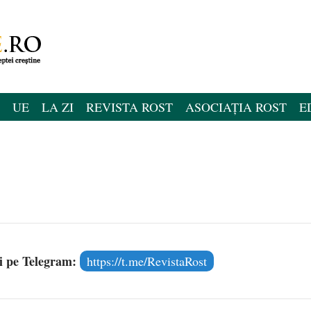
UE
LA ZI
REVISTA ROST
ASOCIAȚIA ROST
E
și pe Telegram:
https://t.me/RevistaRost