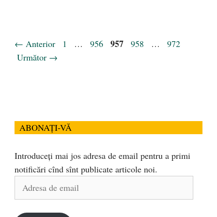
Pagina
Pagina
Pagina
957
Pagina
Pagina
←
Anterior
1
…
956
958
…
972
Următor
→
ABONAȚI-VĂ
Introduceți mai jos adresa de email pentru a primi
notificări cînd sînt publicate articole noi.
Adresa
de
email