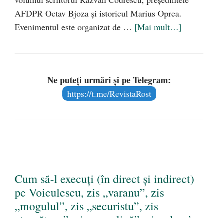
AFDPR Octav Bjoza şi istoricul Marius Oprea.
Evenimentul este organizat de …
[Mai mult…]
Ne puteți urmări și pe Telegram:
https://t.me/RevistaRost
Cum să-l execuţi (în direct şi indirect)
pe Voiculescu, zis „varanu”, zis
„mogulul”, zis „securistu”, zis