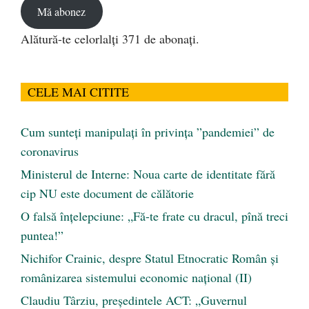
Mă abonez
Alătură-te celorlalți 371 de abonați.
CELE MAI CITITE
Cum sunteți manipulați în privința ”pandemiei” de
coronavirus
Ministerul de Interne: Noua carte de identitate fără
cip NU este document de călătorie
O falsă înțelepciune: „Fă-te frate cu dracul, pînă treci
puntea!”
Nichifor Crainic, despre Statul Etnocratic Român şi
românizarea sistemului economic naţional (II)
Claudiu Târziu, președintele ACT: „Guvernul