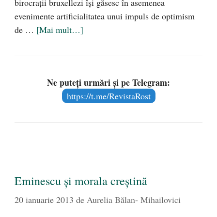
birocraţii bruxellezi îşi găsesc în asemenea
evenimente artificialitatea unui impuls de optimism
de …
[Mai mult…]
Ne puteți urmări și pe Telegram:
https://t.me/RevistaRost
Eminescu și morala creștină
20 ianuarie 2013
de
Aurelia Bălan- Mihailovici