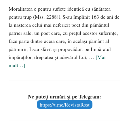
Moralitatea e pentru suflete identică cu sănătatea
pentru trup (Mss. 2288)1 S-au împlinit 163 de ani de
la naşterea celui mai nefericit poet din pământul
patriei sale, un poet care, cu preţul acestor suferinţe,
face parte dintre aceia care, în acelaşi pământ al
pătimirii, L-au slăvit şi propovăduit pe Împăratul
împăraţilor, dreptatea şi adevărul Lui, …
[Mai
mult…]
Ne puteți urmări și pe Telegram:
https://t.me/RevistaRost