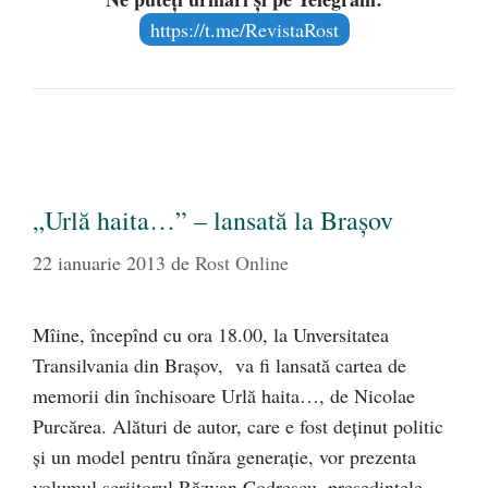
https://t.me/RevistaRost
„Urlă haita…” – lansată la Braşov
22 ianuarie 2013
de
Rost Online
Mîine, începînd cu ora 18.00, la Unversitatea
Transilvania din Braşov, va fi lansată cartea de
memorii din închisoare Urlă haita…, de Nicolae
Purcărea. Alături de autor, care e fost deţinut politic
şi un model pentru tînăra generaţie, vor prezenta
volumul scriitorul Răzvan Codrescu, preşedintele