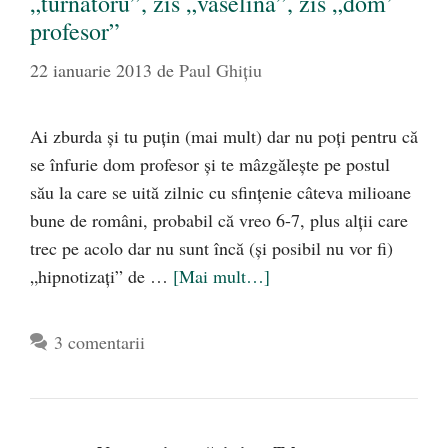
„turnătoru”, zis „vaselină”, zis „dom’
profesor”
22 ianuarie 2013
de
Paul Ghițiu
Ai zburda şi tu puţin (mai mult) dar nu poţi pentru că
se înfurie dom profesor şi te mâzgăleşte pe postul
său la care se uită zilnic cu sfinţenie câteva milioane
bune de români, probabil că vreo 6-7, plus alţii care
trec pe acolo dar nu sunt încă (şi posibil nu vor fi)
„hipnotizaţi” de …
[Mai mult…]
3 comentarii