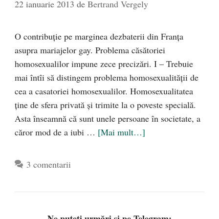
22 ianuarie 2013
de
Bertrand Vergely
O contribuţie pe marginea dezbaterii din Franţa
asupra mariajelor gay. Problema căsătoriei
homosexualilor impune zece precizări. I – Trebuie
mai întîi să distingem problema homosexualităţii de
cea a casatoriei homosexualilor. Homosexualitatea
ţine de sfera privată şi trimite la o poveste specială.
Asta înseamnă că sunt unele persoane în societate, a
căror mod de a iubi …
[Mai mult…]
3 comentarii
Ne puteți urmări și pe Telegram: