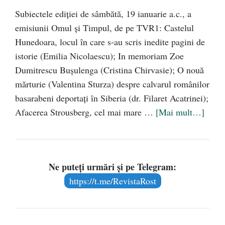
Subiectele ediţiei de sâmbătă, 19 ianuarie a.c., a
emisiunii Omul şi Timpul, de pe TVR1: Castelul
Hunedoara, locul în care s-au scris inedite pagini de
istorie (Emilia Nicolaescu); In memoriam Zoe
Dumitrescu Buşulenga (Cristina Chirvasie); O nouă
mărturie (Valentina Sturza) despre calvarul românilor
basarabeni deportaţi în Siberia (dr. Filaret Acatrinei);
Afacerea Strousberg, cel mai mare …
[Mai mult…]
Ne puteți urmări și pe Telegram:
https://t.me/RevistaRost