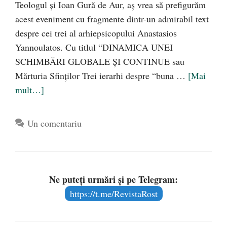
Teologul şi Ioan Gură de Aur, aş vrea să prefigurăm
acest eveniment cu fragmente dintr-un admirabil text
despre cei trei al arhiepsicopului Anastasios
Yannoulatos. Cu titlul “DINAMICA UNEI
SCHIMBĂRI GLOBALE ŞI CONTINUE sau
Mărturia Sfinţilor Trei ierarhi despre “buna …
[Mai
mult…]
Un comentariu
Ne puteți urmări și pe Telegram:
https://t.me/RevistaRost