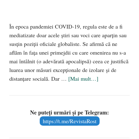
În epoca pandemiei COVID-19, regula este de a fi
mediatizate doar acele știri sau voci care aparțin sau
susțin poziții oficiale globaliste. Se afirmă că ne
aflăm în fața unei primejdii cu care omenirea nu s-a
mai întâlnit (o adevărată apocalipsă) ceea ce justifică
luarea unor măsuri excepționale de izolare și de
distanțare socială. Dar …
[Mai mult…]
Ne puteți urmări și pe Telegram:
https://t.me/RevistaRost