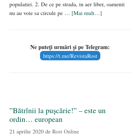
populatiei. 2. De ce pe strada, in aer liber, oamenii
nu au voie sa circule pe …
[Mai mult…]
Ne puteți urmări și pe Telegram:
https://t.me/RevistaRost
”Bătrînii la pușcărie!” – este un
ordin… european
21 aprilie 2020
de
Rost Online