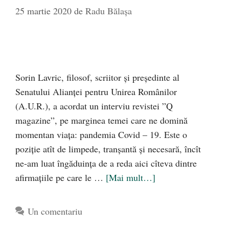
25 martie 2020
de
Radu Bălaşa
Sorin Lavric, filosof, scriitor și președinte al
Senatului Alianței pentru Unirea Românilor
(A.U.R.), a acordat un interviu revistei ”Q
magazine”, pe marginea temei care ne domină
momentan viața: pandemia Covid – 19. Este o
poziție atît de limpede, tranșantă și necesară, încît
ne-am luat îngăduința de a reda aici cîteva dintre
afirmațiile pe care le …
[Mai mult…]
Un comentariu