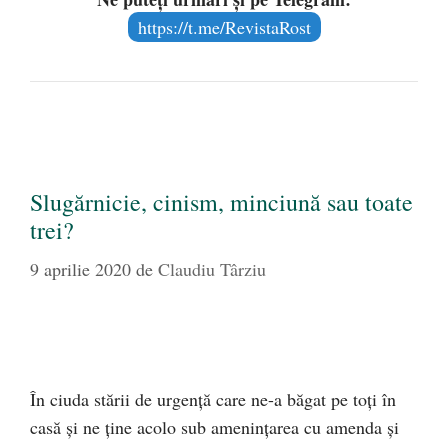
https://t.me/RevistaRost
Slugărnicie, cinism, minciună sau toate
trei?
9 aprilie 2020
de
Claudiu Târziu
În ciuda stării de urgență care ne-a băgat pe toți în
casă și ne ține acolo sub amenințarea cu amenda și