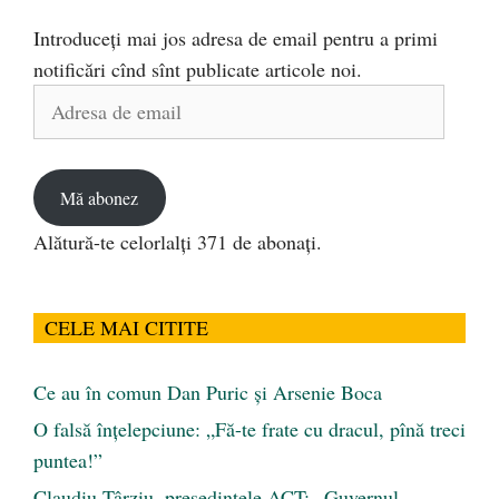
Introduceți mai jos adresa de email pentru a primi
notificări cînd sînt publicate articole noi.
Adresa
de
email
Mă abonez
Alătură-te celorlalți 371 de abonați.
CELE MAI CITITE
Ce au în comun Dan Puric şi Arsenie Boca
O falsă înțelepciune: „Fă-te frate cu dracul, pînă treci
puntea!”
Claudiu Târziu, președintele ACT: „Guvernul