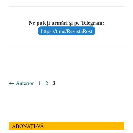
Ne puteți urmări și pe Telegram:
https://t.me/RevistaRost
Pagina
Pagina
Pagina
3
←
Anterior
1
2
ABONAȚI-VĂ