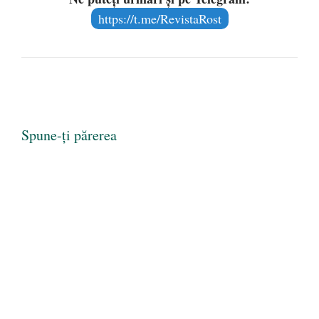
https://t.me/RevistaRost
Spune-ți părerea