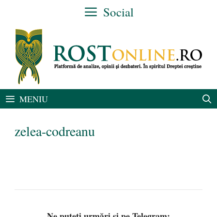
Sari
Social
la
conținut
MENIU
zelea-codreanu
Ne puteți urmări și pe Telegram: