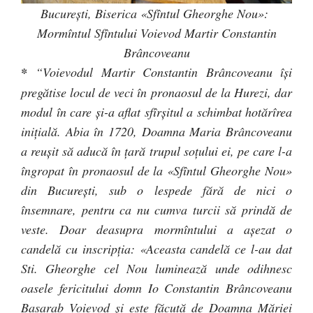
Bucureşti, Biserica «Sfîntul Gheorghe Nou»:
Mormîntul Sfîntului Voievod Martir Constantin
Brâncoveanu
*
“Voievodul Martir Constantin Brâncoveanu îşi
pregătise locul de veci în pronaosul de la Hurezi, dar
modul în care şi-a aflat sfîrşitul a schimbat hotărîrea
iniţială. Abia în 1720, Doamna Maria Brâncoveanu
a reuşit să aducă în ţară trupul soţului ei, pe care l-a
îngropat în pronaosul de la «Sfîntul Gheorghe Nou»
din Bucureşti, sub o lespede fără de nici o
însemnare, pentru ca nu cumva turcii să prindă de
veste. Doar deasupra mormîntului a aşezat o
candelă cu inscripţia: «Aceasta candelă ce l-au dat
Sti. Gheorghe cel Nou luminează unde odihnesc
oasele fericitului domn Io Constantin Brâncoveanu
Basarab Voievod şi este făcută de Doamna Măriei