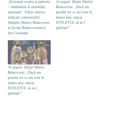
„Eroismul creștin și patriotic
16 august. Șfinții Martiri
– fundament al identității
Brâncoveni. „Dacă am
naționale”. Filme istorice
pierdut tot ce am avut în
dedicate comemorării
lumea asta, măcar
Sfinților Martiri Brâncoveni,
SUFLETUL să ni-l
la Școala Brâncovenească
păstrăm!”
din Constanța
16 august. Șfinții Martiri
Brâncoveni. „Dacă am
pierdut tot ce am avut în
lumea asta, măcar
SUFLETUL să ni-l
păstrăm!”