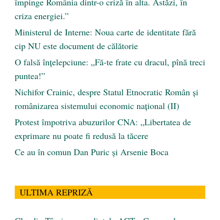
împinge România dintr-o criză în alta. Astăzi, în
criza energiei.”
Ministerul de Interne: Noua carte de identitate fără
cip NU este document de călătorie
O falsă înțelepciune: „Fă-te frate cu dracul, pînă treci
puntea!”
Nichifor Crainic, despre Statul Etnocratic Român şi
românizarea sistemului economic naţional (II)
Protest împotriva abuzurilor CNA: „Libertatea de
exprimare nu poate fi redusă la tăcere
Ce au în comun Dan Puric şi Arsenie Boca
ULTIMA REPRIZĂ