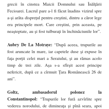
grecii în cinstea Maicii Domnului sau Înălţării
Fecioarei. Lucrul pare a-l fi făcut înadins vizirul spre
a-şi arăta dispreţul pentru creştini, dintru a căror lege
era principele mort. Care creştini, prin aceasta, pe
neaşteptate, au şi fost tulburaţi în închinăciunile lor”.
Aubry De La Motraye:
“După aceea, trupurile au
fost aruncate în mare, iar capetele duse şi expuse în
faţa porţii celei mari a Seraiului, şi au rămas acolo
timp de trei zile. Aşa s-a sfîrşit acest principe
nefericit, după ce a cîrmuit Ţara Românească 26 de
ani”.
Goltz, ambasadorul polonez la
Constantinopol:
“Trupurile lor fură azvîrlite spre
vederea norodului, de dimineaţa şi pînă seara, apoi