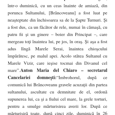
într-o duminică, cu un ceas înainte de amiază, din
porunca Sultanului, [Brâncoveanu] a fost luat pe
neaşteptate din închisoarea sa de la Şapte Turnuri. Şi
a fost dus, ca un făcător de rele, numai în cămaşă, cu
patru fii şi un ginere – boier din Principat –, care
mergeau toţi înaintea lui, pe jos, în oraş. Şi aşa a fost
adus lîngă Marele Serai, înaintea chioşcului
împărătesc, pe malul apei. Acolo stătea Sultanul cu
Marele Vizir, care ieşise tocmai din Divanul cel
Anton Maria del Chiaro – secretarul
mare”.
Cancelariei domneşti:
“Imbrohorul, după ce
comunică lui Brâncoveanu gravele acuzaţii din partea
sultanului, ascultate cu demnitate de el, ordonă
supunerea lui, ca şi a fiului cel mare, la grele torturi,
pentru a smulge mărturisirea averii lor. După ce
mărturisiră toate, după cinci zile, duminică în 26