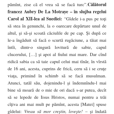
Călătorul
pămînt, zise că el vrea să se facă turc”.
francez Aubry De La Motraye – în slujba regelui
Carol al XII-lea al Suediei:
“Gîdele i-a pus pe toţi
să stea în genunchi, la o oarecare depărtare unul de
altul, şi să-şi scoată căciulile de pe cap. Şi după ce
le-a îngăduit să facă o scurtă rugăciune, a tăiat mai
întîi, dintr-o singură lovitură de sabie, capul
clucerului, […] şi apoi al fiului mai mare. Dar cînd
ridică sabia ca să taie capul celui mai tînăr, în vîrstă
de 16 ani, acesta, cuprins de frică, ceru să i se cruţe
viaţa, primind în schimb să se facă musulman.
Atunci, tatăl său, dojenindu-l şi îndemnîndu-l mai
bine să moară de o mie de ori dacă s-ar putea, decît
să se lepede de Iisus Hristos, numai pentru a trăi
cîţiva ani mai mult pe pămînt, acesta [Matei] spuse
gîdelui:
Vreau să mor creştin, loveşte!
– şi îndată