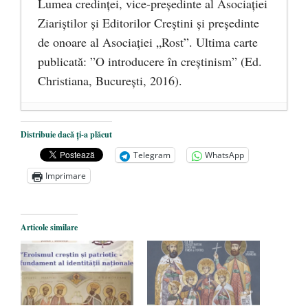
Lumea credinţei, vice-preşedinte al Asociaţiei
Ziariştilor şi Editorilor Creştini şi preşedinte
de onoare al Asociaţiei „Rost”. Ultima carte
publicată: ”O introducere în creștinism” (Ed.
Christiana, Bucureşti, 2016).
DANA KONYA-PETRIȘOR, ÎNTRU
Distribuie dacă ți-a plăcut
VEȘNICĂ POMENIRE
- 17 martie 2021
Telegram
WhatsApp
ÎNĂLȚATU-S-A!
- 28 mai 2020
Imprimare
Sic credo – Francisco Franco (1892-1975)
- 25 octombrie 2019
Articole similare