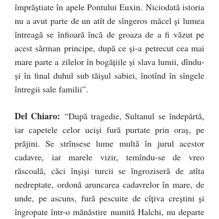
împrăştiate în apele Pontului Euxin. Niciodată istoria
nu a avut parte de un atît de sîngeros măcel şi lumea
întreagă se înfioară încă de groaza de a fi văzut pe
acest sărman principe, după ce şi-a petrecut cea mai
mare parte a zilelor în bogăţiile şi slava lumii, dîndu-
şi în final duhul sub tăişul sabiei, înotînd în sîngele
întregii sale familii”.
Del Chiaro:
“După tragedie, Sultanul se îndepărtă,
iar capetele celor ucişi fură purtate prin oraş, pe
prăjini. Se strînsese lume multă în jurul acestor
cadavre, iar marele vizir, temîndu-se de vreo
răscoală, căci înşişi turcii se îngroziseră de atîta
nedreptate, ordonă aruncarea cadavrelor în mare, de
unde, pe ascuns, fură pescuite de cîţiva creştini şi
îngropate într-o mănăstire numită Halchi, nu departe