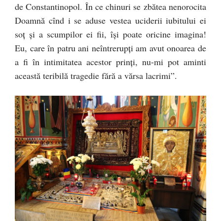
de Constantinopol. În ce chinuri se zbătea nenorocita
Doamnă cînd i se aduse vestea uciderii iubitului ei
soţ şi a scumpilor ei fii, îşi poate oricine imagina!
Eu, care în patru ani neîntrerupţi am avut onoarea de
a fi în intimitatea acestor prinţi, nu-mi pot aminti
această teribilă tragedie fără a vărsa lacrimi”.