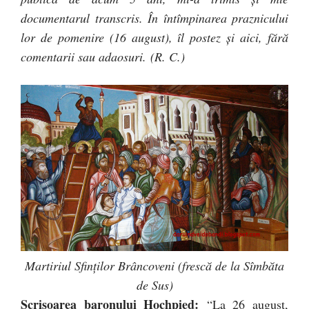
documentarul transcris. În întîmpinarea praznicului
lor de pomenire (16 august), îl postez şi aici, fără
comentarii sau adaosuri.
(R. C.)
Martiriul Sfinţilor Brâncoveni (frescă de la Sîmbăta
de Sus)
Scrisoarea baronului Hochpied:
“La 26 august,