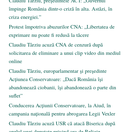
Claudiu Târziu, președintele ACT: „Guvernul
împinge România dintr-o criză în alta. Astăzi, în
criza energiei.”
Protest împotriva abuzurilor CNA: „Libertatea de
exprimare nu poate fi redusă la tăcere
Claudiu Târziu acuză CNA de cenzură după
solicitarea de eliminare a unui clip video din mediul
online
Claudiu Târziu, europarlamentar și președinte
Acțiunea Conservatoare: „Dacă România își
abandonează ciobanii, își abandonează o parte din
suflet”
Conducerea Acțiunii Conservatoare, la Aiud, în
campania națională pentru abrogarea Legii Vexler
Claudiu Târziu acuză USR că atacă Biserica după
apelul unei deputate privind ora de Religie