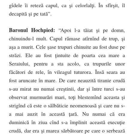
gîdele îi reteză capul, ca şi celorlalţi. În sfîrşit, îl
decapită şi pe tată”.
Baronul Hochpied:
“Apoi l-a tăiat şi pe domn,
chinuindu-l mult. Capul rămase atîrnînd de trup, şi
aşa a murit. Cele şase trupuri chinuite au fost duse pe
străzi. Ele au fost ţintuite de poarta cea mare a
Seraiului, pentru a sta acolo, ca trupurile unor
făcători de rele, în vileagul tuturora. Însă seara au
fost aruncate în mare. De care neauzită tiranie crudă
s-au mirat nu numai creştinii, dar şi între turci s-au
observat murmurări mari, toţi blestemînd aceasta şi
strigînd că este o sălbăticie neomenoasă şi care nu s-
a mai auzit în această ţară. Nu numai că era
duminică în ziua cînd s-a împlinit această execuţie
crudă, dar era şi marea sărbătoare pe care o serbează