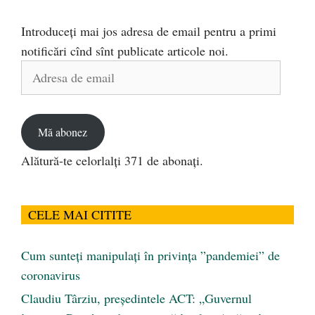
Introduceți mai jos adresa de email pentru a primi
notificări cînd sînt publicate articole noi.
Adresa
de
email
Mă abonez
Alătură-te celorlalți 371 de abonați.
CELE MAI CITITE
Cum sunteți manipulați în privința ”pandemiei” de
coronavirus
Claudiu Târziu, președintele ACT: „Guvernul