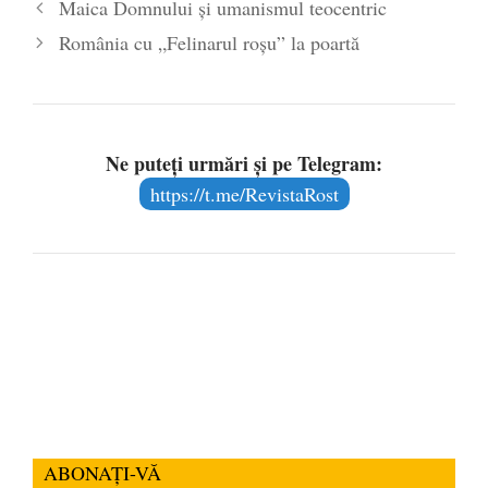
Maica Domnului și umanismul teocentric
România cu „Felinarul roşu” la poartă
Ne puteți urmări și pe Telegram:
https://t.me/RevistaRost
ABONAȚI-VĂ