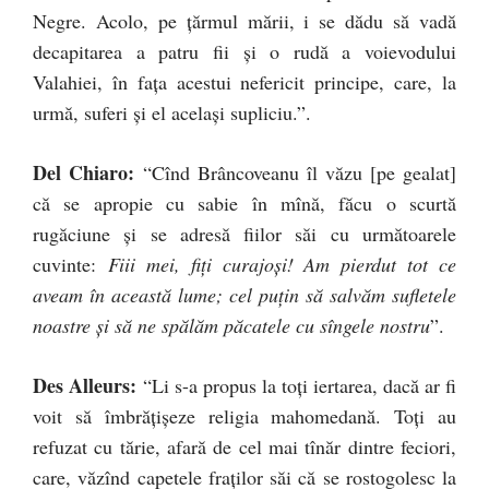
Negre. Acolo, pe ţărmul mării, i se dădu să vadă
decapitarea a patru fii şi o rudă a voievodului
Valahiei, în faţa acestui nefericit principe, care, la
urmă, suferi şi el acelaşi supliciu.”.
Del Chiaro:
“Cînd Brâncoveanu îl văzu [pe gealat]
că se apropie cu sabie în mînă, făcu o scurtă
rugăciune şi se adresă fiilor săi cu următoarele
cuvinte:
Fiii mei, fiţi curajoşi! Am pierdut tot ce
aveam în această lume; cel puţin să salvăm sufletele
noastre şi să ne spălăm păcatele cu sîngele nostru
”.
Des Alleurs:
“Li s-a propus la toţi iertarea, dacă ar fi
voit să îmbrăţişeze religia mahomedană. Toţi au
refuzat cu tărie, afară de cel mai tînăr dintre feciori,
care, văzînd capetele fraţilor săi că se rostogolesc la