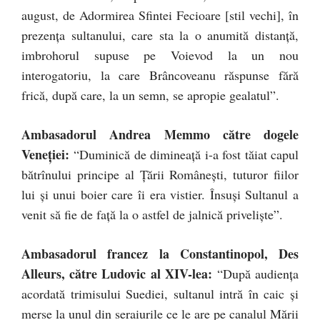
august, de Adormirea Sfintei Fecioare [stil vechi], în
prezenţa sultanului, care sta la o anumită distanţă,
imbrohorul supuse pe Voievod la un nou
interogatoriu, la care Brâncoveanu răspunse fără
frică, după care, la un semn, se apropie gealatul”.
Ambasadorul Andrea Memmo către dogele
Veneţiei:
“Duminică de dimineaţă i-a fost tăiat capul
bătrînului principe al Ţării Româneşti, tuturor fiilor
lui şi unui boier care îi era vistier. Însuşi Sultanul a
venit să fie de faţă la o astfel de jalnică privelişte”.
Ambasadorul francez la Constantinopol, Des
Alleurs, către Ludovic al XIV-lea:
“După audienţa
acordată trimisului Suediei, sultanul intră în caic şi
merse la unul din seraiurile ce le are pe canalul Mării