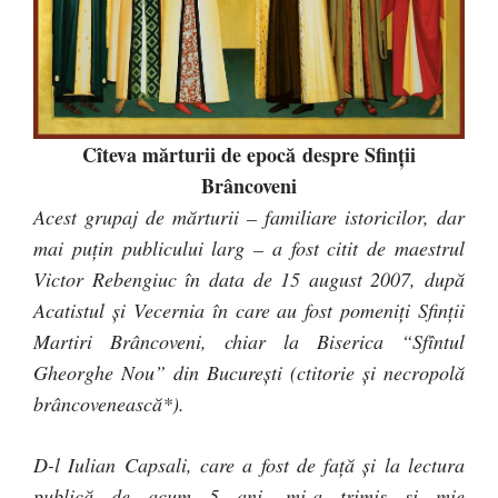
Cîteva mărturii de epocă despre Sfinţii
Brâncoveni
Acest grupaj de mărturii – familiare istoricilor, dar
mai puţin publicului larg – a fost citit de maestrul
Victor Rebengiuc în data de 15 august 2007, după
Acatistul şi Vecernia în care au fost pomeniţi Sfinţii
Martiri Brâncoveni, chiar la Biserica “Sfîntul
Gheorghe Nou” din Bucureşti (ctitorie şi necropolă
brâncovenească*).
D-l Iulian Capsali, care a fost de faţă şi la lectura
publică de acum 5 ani, mi-a trimis şi mie