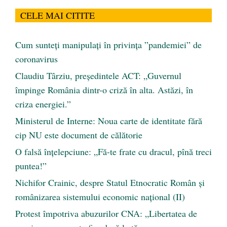
CELE MAI CITITE
Cum sunteți manipulați în privința ”pandemiei” de
coronavirus
Claudiu Târziu, președintele ACT: „Guvernul
împinge România dintr-o criză în alta. Astăzi, în
criza energiei.”
Ministerul de Interne: Noua carte de identitate fără
cip NU este document de călătorie
O falsă înțelepciune: „Fă-te frate cu dracul, pînă treci
puntea!”
Nichifor Crainic, despre Statul Etnocratic Român şi
românizarea sistemului economic naţional (II)
Protest împotriva abuzurilor CNA: „Libertatea de