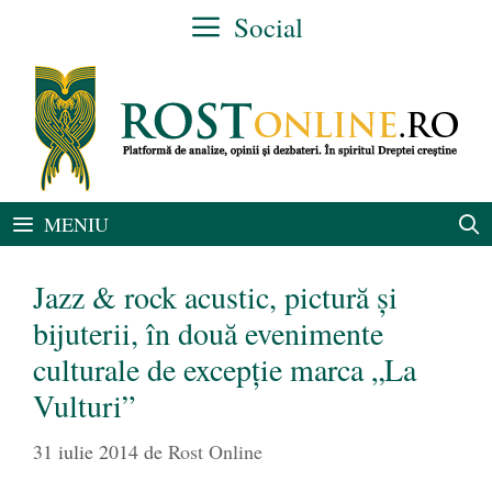
Sari
Social
la
conținut
MENIU
Jazz & rock acustic, pictură şi
bijuterii, în două evenimente
culturale de excepţie marca „La
Vulturi”
31 iulie 2014
de
Rost Online