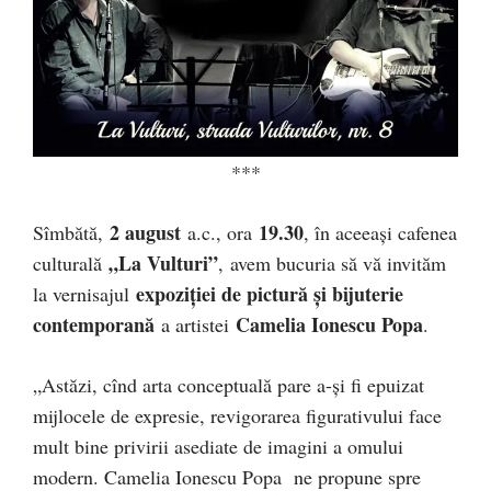
***
2 august
19.30
Sîmbătă,
a.c., ora
, în aceeaşi cafenea
„La Vulturi”
culturală
, avem bucuria să vă invităm
expoziţiei de pictură şi bijuterie
la vernisajul
contemporană
Camelia Ionescu Popa
a artistei
.
„Astăzi, cînd arta conceptuală pare a-şi fi epuizat
mijlocele de expresie, revigorarea figurativului face
mult bine privirii asediate de imagini a omului
modern. Camelia Ionescu Popa ne propune spre