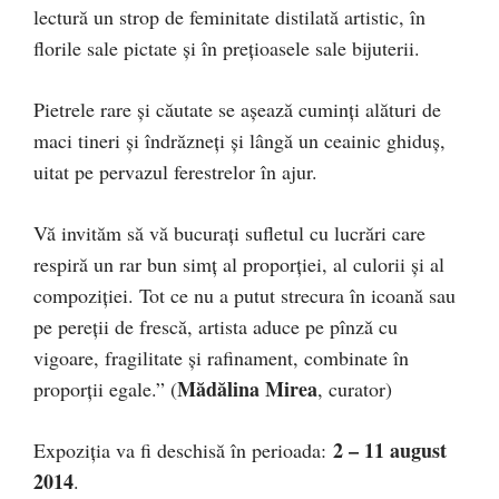
lectură un strop de feminitate distilată artistic, în
florile sale pictate şi în preţioasele sale bijuterii.
Pietrele rare şi căutate se aşează cuminţi alături de
maci tineri şi îndrăzneţi şi lângă un ceainic ghiduş,
uitat pe pervazul ferestrelor în ajur.
Vă invităm să vă bucuraţi sufletul cu lucrări care
respiră un rar bun simţ al proporţiei, al culorii şi al
compoziţiei. Tot ce nu a putut strecura în icoană sau
pe pereţii de frescă, artista aduce pe pînză cu
vigoare, fragilitate şi rafinament, combinate în
Mădălina Mirea
proporţii egale.” (
, curator)
2 – 11 august
Expoziţia va fi deschisă în perioada:
2014
.