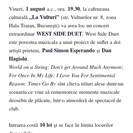
1 august
19.30
Vineri,
a.c., ora.
, la cafeneaua
„La Vulturi”
culturală
(str. Vulturilor nr. 8, zona
Hala Traian, Bucureşti) va avea loc un concert
WEST SIDE DUET
extraordinar
. West Side Duet
este povestea muzicala a unui proiect de suflet a doi
Paul Simon Esperando
Dan
artişti prieteni,
ş
i
Hagiolu
.
World on a String; Don’t get Around Much Anymore;
For Once In My Life; I Love You For Sentimental
Reason; Times Go By
sînt cîteva titluri alese dintr-un
scenariu ce vine să rememore
ze momente muzicale
deosebit de plăcute, într-o atmosferă de spectacol de
club.
10 lei
Intrarea costă
şi se face în limita locurilor