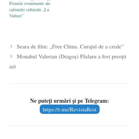
Primele evenimente ale
cafenelei culturale „La
Vulturi”
Seara de film: „Free China. Curajul de a crede”
Monahul Valerian (Dragoş) Pâslaru a fost preoţit
azi
Ne puteți urmări și pe Telegram:
https://t.me/RevistaRost