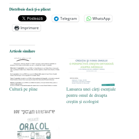
Dezvăluiri cutremurătoare despre
Distribuie dacă ți-a plăcut
președintele Ucrainei, Volodymyr
Telegram
WhatsApp
Zelensky
- 13 mai 2026
Imprimare
Statul care servește Națiunea
- 21 aprilie
2026
Legea Vexler produce efecte. Bustul
Articole similare
poetului Octavian Goga, înlăturat din Iași
- 16 aprilie 2026
Cultură pe pîine
Lansarea unei cărţi esenţiale
pentru omul de dreapta
creştin şi ecologist