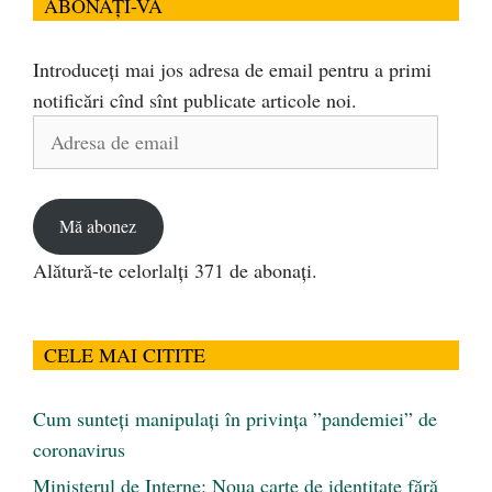
ABONAȚI-VĂ
Introduceți mai jos adresa de email pentru a primi
notificări cînd sînt publicate articole noi.
Adresa
de
email
Mă abonez
Alătură-te celorlalți 371 de abonați.
CELE MAI CITITE
Cum sunteți manipulați în privința ”pandemiei” de
coronavirus
Ministerul de Interne: Noua carte de identitate fără