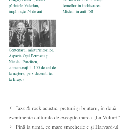
părintele Valerian,
femeilor în închisoarea
împlinește 74 de ani
Mislea, în anii ‘50
Centenarul mărturisitorilor.
Aspazia Oțel Petrescu și
Nicolae Purcărea,
comemorați la 100 de ani de
la naștere, pe 8 decembrie,
la Brașov
Jazz & rock acustic, pictură şi bijuterii, în două
evenimente culturale de excepţie marca „La Vulturi”
Pînă la urmă, ce mare șmecherie e și Harvard-ul