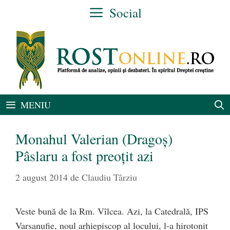
Sari
Social
la
conținut
MENIU
Monahul Valerian (Dragoş)
Pâslaru a fost preoţit azi
2 august 2014
de
Claudiu Târziu
Veste bună de la Rm. Vîlcea. Azi, la Catedrală, IPS
Varsanufie, noul arhiepiscop al locului, l-a hirotonit