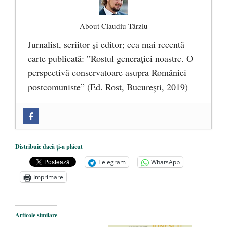
About Claudiu Târziu
Jurnalist, scriitor şi editor; cea mai recentă
carte publicată: ”Rostul generației noastre. O
perspectivă conservatoare asupra României
postcomuniste” (Ed. Rost, București, 2019)
„Microbuzele de aur” ale PNRR: Claudiu
Târziu cere anchetă a Parchetului
European și reforme pentru a bloca
Distribuie dacă ți-a plăcut
achizițiile la suprapreț
- 13 august 2025
Telegram
WhatsApp
Dragi prieteni din Constanța
- 12 august
Imprimare
2025
România nu știe să își folosească și să își
Articole similare
protejeze resursele
- 11 august 2025