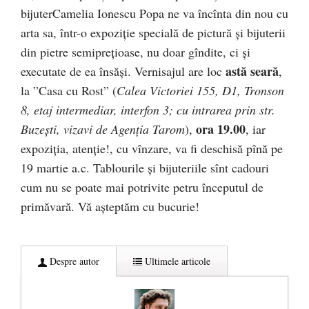
bijuterCamelia Ionescu Popa ne va încînta din nou cu
arta sa, într-o expoziție specială de pictură și bijuterii
din pietre semiprețioase, nu doar gîndite, ci și
astă seară
executate de ea însăși. Vernisajul are loc
,
la ”Casa cu Rost” (
Calea Victoriei 155, D1, Tronson
8, etaj intermediar, interfon 3; cu intrarea prin str.
ora 19.00
Buzești, vizavi de Agenția Tarom
),
, iar
expoziția, atenție!, cu vînzare, va fi deschisă pînă pe
19 martie a.c. Tablourile și bijuteriile sînt cadouri
cum nu se poate mai potrivite petru începutul de
primăvară. Vă așteptăm cu bucurie!
Despre autor
Ultimele articole