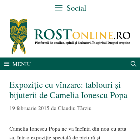
Sari
Social
la
conținut
MENIU
Expoziție cu vînzare: tablouri și
bijuterii de Camelia Ionescu Popa
19 februarie 2015
de
Claudiu Târziu
Camelia Ionescu Popa ne va încînta din nou cu arta
sa, într-o expoziție specială de pictură și