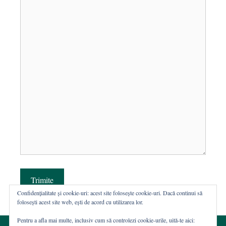
Trimite
Confidențialitate și cookie-uri: acest site folosește cookie-uri. Dacă continui să
folosești acest site web, ești de acord cu utilizarea lor.
Pentru a afla mai multe, inclusiv cum să controlezi cookie-urile, uită-te aici: