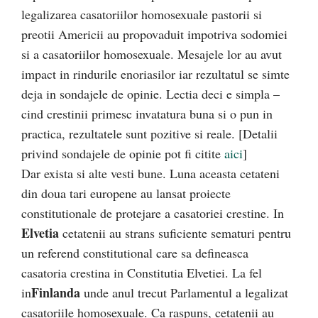
legalizarea casatoriilor homosexuale pastorii si
preotii Americii au propovaduit impotriva sodomiei
si a casatoriilor homosexuale. Mesajele lor au avut
impact in rindurile enoriasilor iar rezultatul se simte
deja in sondajele de opinie. Lectia deci e simpla –
cind crestinii primesc invatatura buna si o pun in
practica, rezultatele sunt pozitive si reale. [Detalii
privind sondajele de opinie pot fi citite
aici
]
Dar exista si alte vesti bune. Luna aceasta cetateni
din doua tari europene au lansat proiecte
constitutionale de protejare a casatoriei crestine. In
Elvetia
cetatenii au strans suficiente sematuri pentru
un referend constitutional care sa defineasca
casatoria crestina in Constitutia Elvetiei. La fel
Finlanda
in
unde anul trecut Parlamentul a legalizat
casatoriile homosexuale. Ca raspuns, cetatenii au