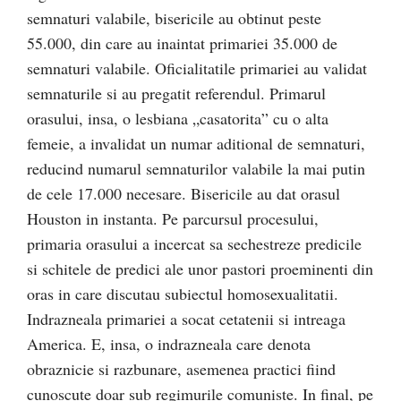
semnaturi valabile, bisericile au obtinut peste
55.000, din care au inaintat primariei 35.000 de
semnaturi valabile. Oficialitatile primariei au validat
semnaturile si au pregatit referendul. Primarul
orasului, insa, o lesbiana „casatorita” cu o alta
femeie, a invalidat un numar aditional de semnaturi,
reducind numarul semnaturilor valabile la mai putin
de cele 17.000 necesare. Bisericile au dat orasul
Houston in instanta. Pe parcursul procesului,
primaria orasului a incercat sa sechestreze predicile
si schitele de predici ale unor pastori proeminenti din
oras in care discutau subiectul homosexualitatii.
Indrazneala primariei a socat cetatenii si intreaga
America. E, insa, o indrazneala care denota
obraznicie si razbunare, asemenea practici fiind
cunoscute doar sub regimurile comuniste. In final, pe