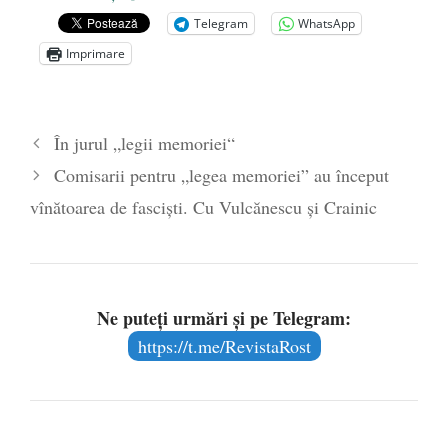
România sub steagul curcubeului
- 1 iulie
Telegram
WhatsApp
2021
Imprimare
Un blestem care aspiră la realitate:
COMUNISMUL FEMINIST
- 17
octombrie 2019
În jurul „legii memoriei“
Parada confuziei sexuale
- 20 iunie 2019
Comisarii pentru „legea memoriei” au început
vînătoarea de fascişti. Cu Vulcănescu şi Crainic
Ne puteți urmări și pe Telegram:
https://t.me/RevistaRost