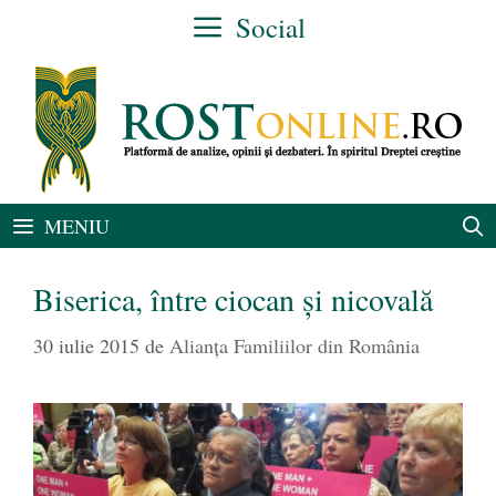
Sari
Social
la
conținut
MENIU
Biserica, între ciocan şi nicovală
30 iulie 2015
de
Alianţa Familiilor din România