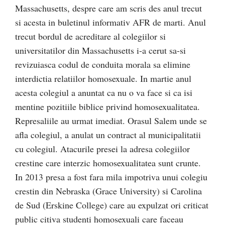
Massachusetts, despre care am scris des anul trecut
si acesta in buletinul informativ AFR de marti. Anul
trecut bordul de acreditare al colegiilor si
universitatilor din Massachusetts i-a cerut sa-si
revizuiasca codul de conduita morala sa elimine
interdictia relatiilor homosexuale. In martie anul
acesta colegiul a anuntat ca nu o va face si ca isi
mentine pozitiile biblice privind homosexualitatea.
Represaliile au urmat imediat. Orasul Salem unde se
afla colegiul, a anulat un contract al municipalitatii
cu colegiul. Atacurile presei la adresa colegiilor
crestine care interzic homosexualitatea sunt crunte.
In 2013 presa a fost fara mila impotriva unui colegiu
crestin din Nebraska (Grace University) si Carolina
de Sud (Erskine College) care au expulzat ori criticat
public citiva studenti homosexuali care faceau