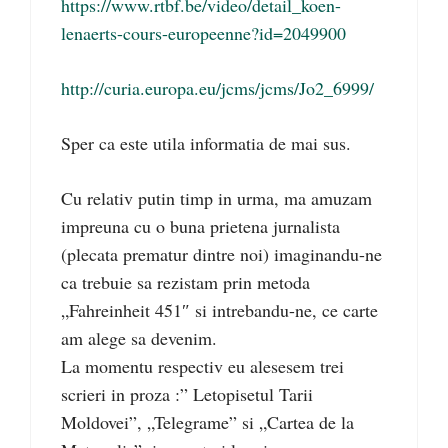
https://www.rtbf.be/video/detail_koen-
lenaerts-cours-europeenne?id=2049900
http://curia.europa.eu/jcms/jcms/Jo2_6999/
Sper ca este utila informatia de mai sus.
Cu relativ putin timp in urma, ma amuzam
impreuna cu o buna prietena jurnalista
(plecata prematur dintre noi) imaginandu-ne
ca trebuie sa rezistam prin metoda
„Fahreinheit 451″ si intrebandu-ne, ce carte
am alege sa devenim.
La momentu respectiv eu alesesem trei
scrieri in proza :” Letopisetul Tarii
Moldovei”, „Telegrame” si „Cartea de la