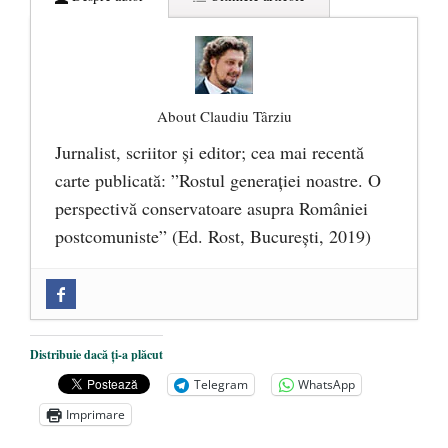
About Claudiu Târziu
Jurnalist, scriitor şi editor; cea mai recentă
carte publicată: ”Rostul generației noastre. O
perspectivă conservatoare asupra României
postcomuniste” (Ed. Rost, București, 2019)
„Microbuzele de aur” ale PNRR: Claudiu
Târziu cere anchetă a Parchetului
European și reforme pentru a bloca
Distribuie dacă ți-a plăcut
achizițiile la suprapreț
- 13 august 2025
Telegram
WhatsApp
Dragi prieteni din Constanța
- 12 august
Imprimare
2025