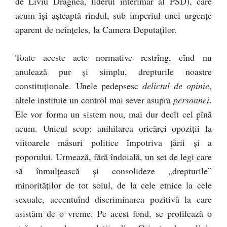
de Liviu Dragnea, liderul interimar al PSD), care
acum îşi aşteaptă rîndul, sub imperiul unei urgenţe
aparent de neînţeles, la Camera Deputaţilor.
Toate aceste acte normative restrîng, cînd nu
anulează pur şi simplu, drepturile noastre
constituţionale. Unele pedepsesc
delictul de opinie
,
altele instituie un control mai sever asupra
persoanei
.
Ele vor forma un sistem nou, mai dur decît cel pînă
acum. Unicul scop: anihilarea oricărei opoziţii la
viitoarele măsuri politice împotriva ţării şi a
poporului. Urmează, fără îndoială, un set de legi care
să înmulţească şi consolideze „drepturile”
minorităţilor de tot soiul, de la cele etnice la cele
sexuale, accentuînd discriminarea pozitivă la care
asistăm de o vreme. Pe acest fond, se profilează o