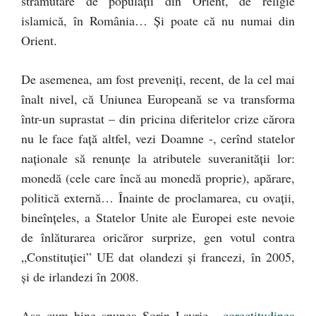
strămutare de populaţii din Orient, de religie
islamică, în România… Şi poate că nu numai din
Orient.
De asemenea, am fost preveniţi, recent, de la cel mai
înalt nivel, că Uniunea Europeană se va transforma
într-un suprastat – din pricina diferitelor crize cărora
nu le face faţă altfel, vezi Doamne -, cerînd statelor
naţionale să renunţe la atributele suveranităţii lor:
monedă (cele care încă au monedă proprie), apărare,
politică externă… Înainte de proclamarea, cu ovaţii,
bineînţeles, a Statelor Unite ale Europei este nevoie
de înlăturarea oricăror surprize, gen votul contra
„Constituţiei” UE dat olandezi şi francezi, în 2005,
şi de irlandezi în 2008.
Aşa cum bine spunea Sorin Lavric,
„corectitudinea