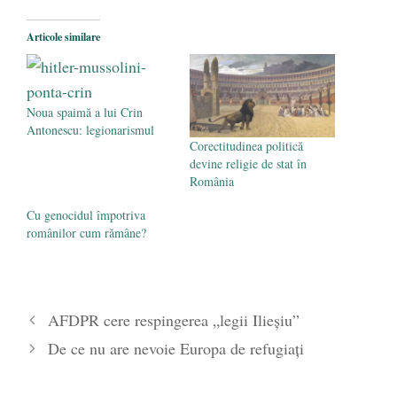
România nu știe să își folosească și să își
Articole similare
protejeze resursele
- 11 august 2025
Noua spaimă a lui Crin
Antonescu: legionarismul
Corectitudinea politică
devine religie de stat în
România
Cu genocidul împotriva
românilor cum rămâne?
AFDPR cere respingerea „legii Ilieşiu”
De ce nu are nevoie Europa de refugiați