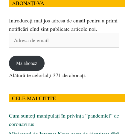
ABONAȚI-VĂ
Introduceți mai jos adresa de email pentru a primi
notificări cînd sînt publicate articole noi.
Adresa
de
email
Mă abonez
Alătură-te celorlalți 371 de abonați.
CELE MAI CITITE
Cum sunteți manipulați în privința ”pandemiei” de
coronavirus
Ministerul de Interne: Noua carte de identitate fără