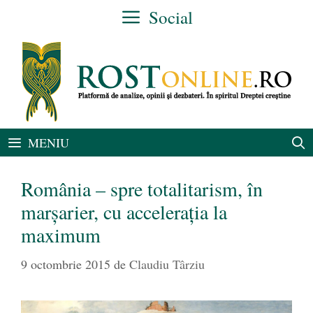
Sari
Social
la
conținut
MENIU
România – spre totalitarism, în
marşarier, cu acceleraţia la
maximum
9 octombrie 2015
de
Claudiu Târziu