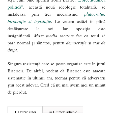
politică”
, această nouă ideologie totalitară, se
instalează prin trei mecanisme:
plutocraţie,
birocraţie şi legislaţie
. Le vedem astăzi în plină
desfăşurare la noi. Iar opoziţia este
insignifiantă.
Mass media
aservite fac ca totul să
pară normal şi sănătos, pentru
democraţie
şi
stat de
drept.
Singura rezistenţă care se poate organiza este în jurul
Bisericii. De altfel, vedem că Biserica este atacată
sistematic în ultimii ani, tocmai pentru că adversarii
ştiu acest adevăr. Cred că nu mai avem nici un minut
de pierdut.
Despre autor
Ultimele articole