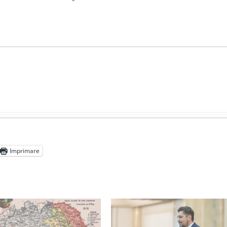
ocul în unitățile de învățământ
- 17 iunie 2020
adicale
- 2 iunie 2020
Imprimare
media are prea puțin a face cu informarea
- 30 mai 2020