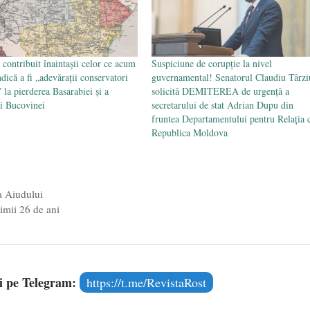
contribuit înaintașii celor ce acum
Suspiciune de corupție la nivel
dică a fi „adevărații conservatori
guvernamental! Senatorul Claudiu Târzi
 la pierderea Basarabiei și a
solicită DEMITEREA de urgență a
i Bucovinei
secretarului de stat Adrian Dupu din
fruntea Departamentului pentru Relația 
Republica Moldova
a Aiudului
imii 26 de ani
și pe Telegram:
https://t.me/RevistaRost