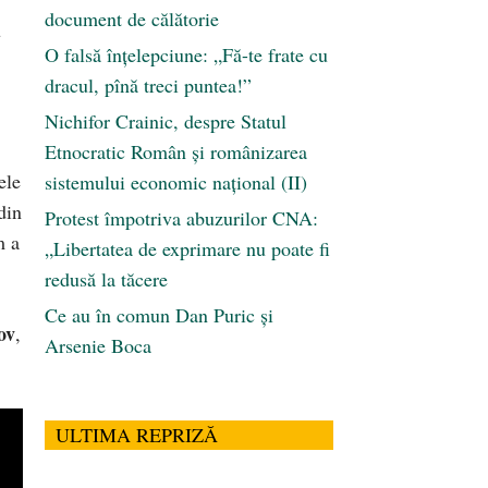
document de călătorie
u
O falsă înțelepciune: „Fă-te frate cu
dracul, pînă treci puntea!”
Nichifor Crainic, despre Statul
Etnocratic Român şi românizarea
ele
sistemului economic naţional (II)
din
Protest împotriva abuzurilor CNA:
m a
„Libertatea de exprimare nu poate fi
redusă la tăcere
Ce au în comun Dan Puric şi
ov
,
Arsenie Boca
ULTIMA REPRIZĂ