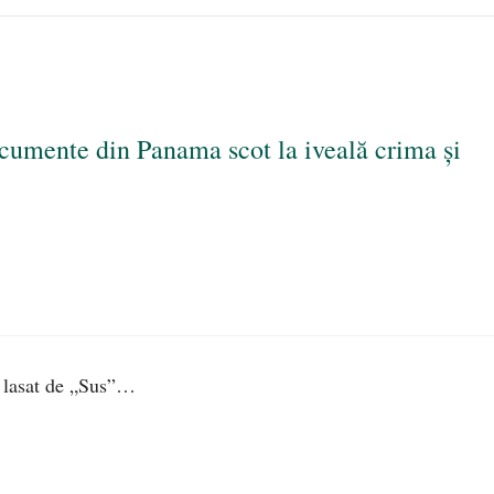
ocumente din Panama scot la iveală crima și
 e lasat de „Sus”…