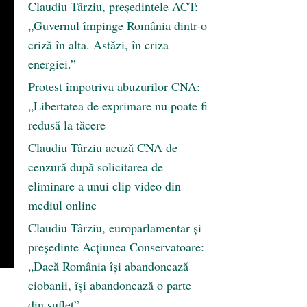
Claudiu Târziu, președintele ACT:
„Guvernul împinge România dintr-o
criză în alta. Astăzi, în criza
energiei.”
Protest împotriva abuzurilor CNA:
„Libertatea de exprimare nu poate fi
redusă la tăcere
Claudiu Târziu acuză CNA de
cenzură după solicitarea de
eliminare a unui clip video din
mediul online
Claudiu Târziu, europarlamentar și
președinte Acțiunea Conservatoare:
„Dacă România își abandonează
ciobanii, își abandonează o parte
din suflet”