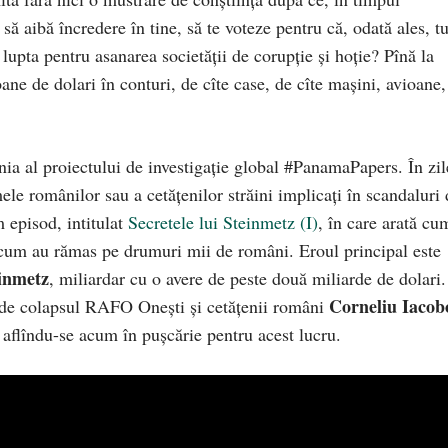
să aibă încredere în tine, să te voteze pentru că, odată ales, t
 lupta pentru asanarea societății de corupție și hoție? Pînă la
oane de dolari în conturi, de cîte case, de cîte mașini, avioane,
ia al proiectului de investigație global #PanamaPapers. În zil
le românilor sau a cetățenilor străini implicați în scandaluri 
episod, intitulat
Secretele lui Steinmetz (I)
, în care arată cu
 cum au rămas pe drumuri mii de români. Eroul principal este
inmetz
, miliardar cu o avere de peste două miliarde de dolari.
Corneliu Iacob
i de colapsul RAFO Onești și cetățenii români
ei aflîndu-se acum în pușcărie pentru acest lucru.