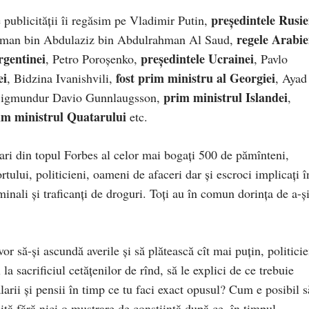
președintele Rusie
 publicității îi regăsim pe Vladimir Putin,
regele Arabie
lman bin Abdulaziz bin Abdulrahman Al Saud,
rgentinei
președintele Ucrainei
, Petro Poroșenko,
, Pavlo
ei
fost prim ministru al Georgiei
, Bidzina Ivanishvili,
, Ayad
prim ministrul Islandei
Sigmundur Davio Gunnlaugsson,
,
im ministrul Quatarului
etc.
rdari din topul Forbes al celor mai bogați 500 de pămînteni,
rtului, politicieni, oameni de afaceri dar și escroci implicați î
inali și traficanți de droguri. Toți au în comun dorința de a-ș
or să-și ascundă averile și să plătească cît mai puțin, politicie
 la sacrificiul cetățenilor de rînd, să le explici de ce trebuie
salarii și pensii în timp ce tu faci exact opusul? Cum e posibil s
 mită fără nici o mustrare de conștiință după ce, în timpul