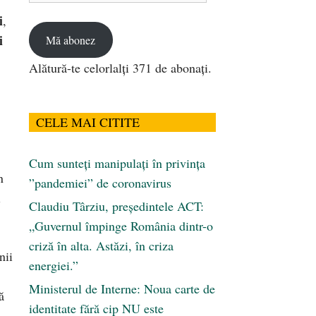
email
i
,
i
Mă abonez
Alătură-te celorlalți 371 de abonați.
CELE MAI CITITE
Cum sunteți manipulați în privința
n
”pandemiei” de coronavirus
i
Claudiu Târziu, președintele ACT:
„Guvernul împinge România dintr-o
criză în alta. Astăzi, în criza
nii
energiei.”
Ministerul de Interne: Noua carte de
ă
identitate fără cip NU este