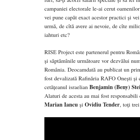
campaniei electorale le-ai cerut oamenilor 
vei pune capăt exact acestor practici și vei
urmă, de cîtă avere ai nevoie, de cîte mili
iahturi etc?
RISE Project este partenerul pentru Român
și săptămînile următoare vor dezvălui nume
România. Deocamdată au publicat un prim 
fost devalizată Rafinăria RAFO Onești și
Benjamin (Beny) Ste
cetățeanul israelian
Alaturi de acesta au mai fost responsabil
Marian Iancu
Ovidiu Tender
și
, toți tr