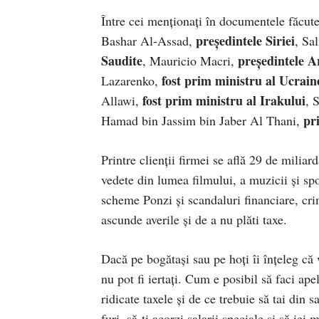
Între cei menționați în documentele făcute
președintele Siriei
Bashar Al-Assad,
, Sa
Saudite
președintele A
, Mauricio Macri,
fost prim ministru al Ucrain
Lazarenko,
fost prim ministru al Irakului
Allawi,
, 
pr
Hamad bin Jassim bin Jaber Al Thani,
Printre clienții firmei se află 29 de milia
vedete din lumea filmului, a muzicii și spo
scheme Ponzi și scandaluri financiare, crim
ascunde averile și de a nu plăti taxe.
Dacă pe bogătași sau pe hoți îi înțeleg că v
nu pot fi iertați. Cum e posibil să faci apel
ridicate taxele și de ce trebuie să tai din 
furi, să-ți acorzi salarii speciale și să iei