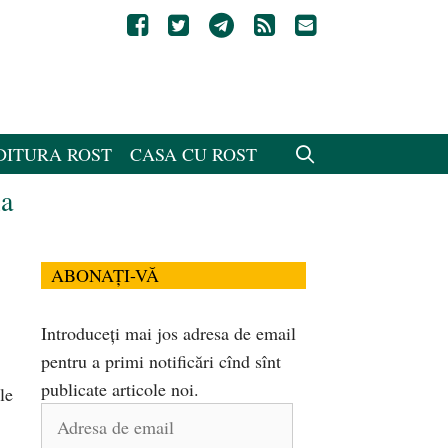
DITURA ROST
CASA CU ROST
la
ABONAȚI-VĂ
Introduceți mai jos adresa de email
pentru a primi notificări cînd sînt
publicate articole noi.
le
Adresa
de