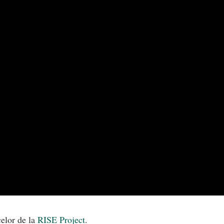
celor de la
RISE Project
.