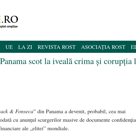
UE
LA ZI
REVISTA ROST
ASOCIAȚIA ROST
E
anama scot la iveală crima și corupția 
ack & Fonseca
” din Panama a devenit, probabil, cea mai
l odată cu anunțul scurgerilor masive de documente confidenția
financiare ale „elitei” mondiale.