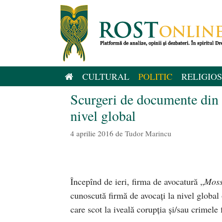
Sari
la
conținut
CULTURAL
POLITIC
RELIGIOS
Scurgeri de documente din P
nivel global
4 aprilie 2016
de
Tudor Marincu
Începînd de ieri, firma de avocatură „
Moss
cunoscută firmă de avocați la nivel globa
care scot la iveală corupția și/sau crimele 