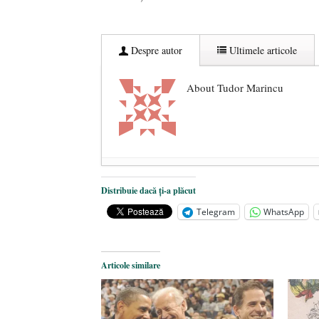
Despre autor
Ultimele articole
About Tudor Marincu
De ce propaganda LGBT nu-și are l
Distribuie dacă ți-a plăcut
Anarhia din SUA e opera stângii r
Telegram
WhatsApp
Pe zi ce trece mă conving că mass 
Articole similare