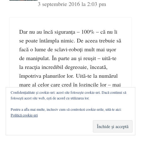
3 septembrie 2016 la 2:03 pm
Dar nu au încă siguranţa – 100% – că nu li
se poate întâmpla nimic. De aceea trebuie să
facă o lume de sclavi-roboţi mult mai uşor
de manipulat. În parte au şi reuşit – uită-te
la reacţia incredibil degreoaie, înceată,
împotriva planurilor lor. Uită-te la numărul
mare al celor care cred în lozincile lor – mai
ales tinerii.
Confidențialitate și cookie-uri: acest site folosește cookie-uri. Dacă continui să
folosești acest site web, ești de acord cu utilizarea lor.
Pentru a afla mai multe, inclusiv cum să controlezi cookie-urile, uită-te aici:
Încarc...
Politică cookie-uri