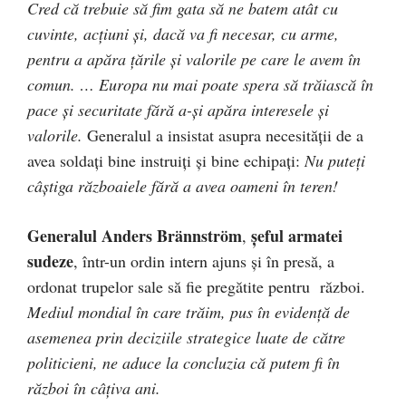
Cred că trebuie să fim gata să ne batem atât cu
cuvinte, acţiuni şi, dacă va fi necesar, cu arme,
pentru a apăra ţările şi valorile pe care le avem în
comun. … Europa nu mai poate spera să trăiască în
pace şi securitate fără a-şi apăra interesele şi
valorile.
Generalul a insistat asupra necesităţii de a
avea soldaţi bine instruiţi şi bine echipaţi:
Nu puteţi
câştiga războaiele fără a avea oameni în teren!
Generalul Anders Brännström
şeful armatei
,
sudeze
, într-un ordin intern ajuns şi în presă, a
ordonat trupelor sale să fie pregătite pentru război.
Mediul mondial în care trăim, pus în evidenţă de
asemenea prin deciziile strategice luate de către
politicieni, ne aduce la concluzia că putem fi în
război în câţiva ani.