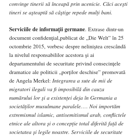
convinge tinerii să înceapă prin ucenicie. Căci aceşti
tineri se aşteaptă să câştige repede mulţi bani.
Serviciile de informaţii germane
. Extrase dintr-un
document confidenţial,publicat de „Die Welt” în 25
octombrie 2015, vorbesc despre neliniştea crescândă
la nivelul responsabililor acestora şi ai
departamentului de securitate privind consecinţele
dramatice ale politicii „porţilor deschise” promovată
de Angela Merkel:
Integrarea a sute de mii de
migratori ilegali va fi imposibilă din cauza
numărului lor şi a existenţei deja în Germania a
societăţilor musulmane paralele.
…
Noi importăm
extremismul islamic, antisemitismul arab, conflictele
etnice ale altora şi o concepţie total diferită faţă de
societatea şi legile noastre. Serviciile de securitate