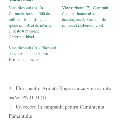
ianuarie 2017
Vine războiul (6). În
Vine războiul (7). Guvernul
Trump a ajuns preşedinte pentru că i-aţi
Germania nu sunt 500 de
fuge, parlamentul se
militanți islamiști, cum
dezintegrează, Suedia arde
tratat pe oameni ca pe gunoaie
- 23
spune ministrul de interne,
în haosul războiului civil
ianuarie 2017
ci peste 8 milioane.
Generaţia Jihad.
Vine războiul (9) – Războiul
de generaţia a patra, sau
F16-le neputincios
Flori pentru Armata Roșie sau ce vrea să uite
astăzi PNȚCD (I)
Un record în campania pentru Cumințenia
Pământului