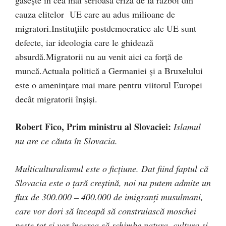
găseşte în cea mai serioasă criză de la război din
cauza elitelor UE care au adus milioane de
migratori.Instituţiile postdemocratice ale UE sunt
defecte, iar ideologia care le ghidează
absurdă.Migratorii nu au venit aici ca forţă de
muncă.Actuala politică a Germaniei şi a Bruxelului
este o ameninţare mai mare pentru viitorul Europei
decât migratorii înşişi.
Robert Fico, Prim ministru al Slovaciei:
Islamul
nu are ce căuta în Slovacia.
Multiculturalismul este o ficţiune. Dat fiind faptul că
Slovacia este o ţară creştină, noi nu putem admite un
flux de 300.000 – 400.000 de imigranţi musulmani,
care vor dori să înceapă să construiască moschei
peste tot şi vor încerca să schimbe natura, cultura şi