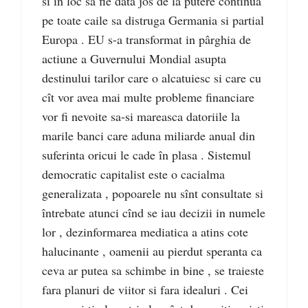
si în loc sa fie data jos de la putere continua
pe toate caile sa distruga Germania si partial
Europa . EU s-a transformat in pârghia de
actiune a Guvernului Mondial asupta
destinului tarilor care o alcatuiesc si care cu
cît vor avea mai multe probleme financiare
vor fi nevoite sa-si mareasca datoriile la
marile banci care aduna miliarde anual din
suferinta oricui le cade în plasa . Sistemul
democratic capitalist este o cacialma
generalizata , popoarele nu sînt consultate si
întrebate atunci cînd se iau decizii in numele
lor , dezinformarea mediatica a atins cote
halucinante , oamenii au pierdut speranta ca
ceva ar putea sa schimbe in bine , se traieste
fara planuri de viitor si fara idealuri . Cei