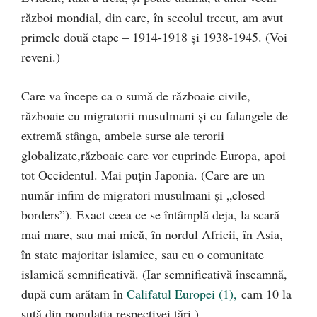
război mondial, din care, în secolul trecut, am avut
primele două etape – 1914-1918 şi 1938-1945. (Voi
reveni.)
Care va începe ca o sumă de războaie civile,
războaie cu migratorii musulmani şi cu falangele de
extremă stânga, ambele surse ale terorii
globalizate,războaie care vor cuprinde Europa, apoi
tot Occidentul. Mai puţin Japonia. (Care are un
număr infim de migratori musulmani şi „closed
borders”). Exact ceea ce se întâmplă deja, la scară
mai mare, sau mai mică, în nordul Africii, în Asia,
în state majoritar islamice, sau cu o comunitate
islamică semnificativă. (Iar semnificativă înseamnă,
după cum arătam în
Califatul Europei (1),
cam 10 la
sută din populaţia respectivei ţări.)