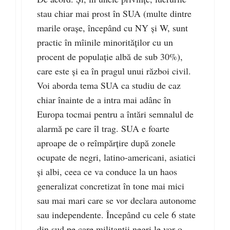
stau chiar mai prost în SUA (multe dintre
marile oraşe, începând cu NY şi W, sunt
practic în mîinile minorităţilor cu un
procent de populaţie albă de sub 30%),
care este şi ea în pragul unui război civil.
Voi aborda tema SUA ca studiu de caz
chiar înainte de a intra mai adânc în
Europa tocmai pentru a întări semnalul de
alarmă pe care îl trag. SUA e foarte
aproape de o reîmpărţire după zonele
ocupate de negri, latino-americani, asiatici
şi albi, ceea ce va conduce la un haos
generalizat concretizat în tone mai mici
sau mai mari care se vor declara autonome
sau independente. Începând cu cele 6 state
din sud pe care militanţii negri le vor o