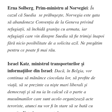
Erna Solberg
Prim-ministru al Norvegiei
,
:
În
cazul că Suedia se prăbuşeşte, Norvegia este gata
să abandoneze Convenţia de la Geneva privind
refugiaţii, să închidă graniţa cu armata, iar
refugiaţii care vin dinspre Suedia să fie trimişi înapoi
fără nicio posibilitate de a solicita azil. Ne pregătim
pentru ce poate fi mai rău.
Israel Katz
ministrul transporturilor şi
,
informaţiilor din Israel
:
Dacă, în Belgia, vor
continua să mănânce ciocolata lor, să profite de
viaţă, să se prezinte ca nişte mari liberali şi
democraţi şi să nu ia în calcul că o parte a
musulmanilor care sunt acolo organizează acte
teroriste, atunci nu vor fi în stare să se bată cu