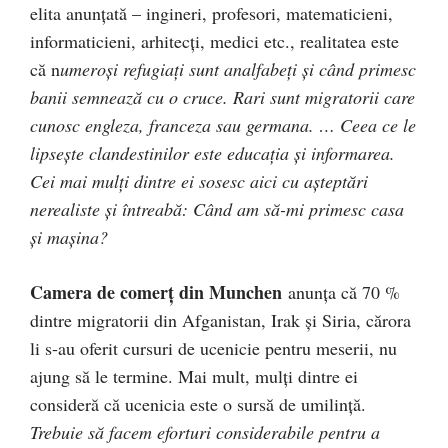
elita anunţată – ingineri, profesori, matematicieni,
informaticieni, arhitecţi, medici etc., realitatea este
că n
umeroşi refugiaţi sunt analfabeţi şi când primesc
banii semnează cu o cruce. Rari sunt migratorii care
cunosc engleza, franceza sau germana. … Ceea ce le
lipseşte clandestinilor este educaţia şi informarea.
Cei mai mulţi dintre ei sosesc aici cu aşteptări
nerealiste şi întreabă: Când am să-mi primesc casa
şi maşina?
Camera de comerţ din Munchen
anunţa că 70 %
dintre migratorii din Afganistan, Irak şi Siria, cărora
li s-au oferit cursuri de ucenicie pentru meserii, nu
ajung să le termine. Mai mult, mulţi dintre ei
consideră că ucenicia este o sursă de umilinţă.
Trebuie să facem eforturi considerabile pentru a