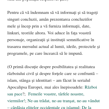
Pentru că vă îndemnam să vă informaţi şi să trageţi
singuri concluzii, amân prezentarea concluziilor
mele şi încep prin a vă furniza informaţii, date,
linkuri, teoriile altora. Voi aduce în faţa voastră
personaje, organizaţii şi instituţii semnificative în
trasarea mersului actual al lumii, ideile, proiectele şi
programele, pe care încearcă să le impună.
(O primă discuţie despre posibilitatea şi realitatea
războiului civil şi despre forţele care se confruntă –
islam, stânga şi identitari – am făcut în serialul
Apocalipsa Europei, mai ales înepisoadele:
Război
sau pace
?;
Femeile voastre, târfele noastre,
viermilor!
;
Ne-au trădat, ne-au tranşat, ne-au vândut
– cârdăşia elitelor occidentale cu islamul
;
De la