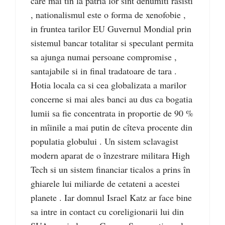
care mai tin la patria lor sînt denumiti rasisti
, nationalismul este o forma de xenofobie ,
in fruntea tarilor EU Guvernul Mondial prin
sistemul bancar totalitar si speculant permita
sa ajunga numai persoane compromise ,
santajabile si in final tradatoare de tara .
Hotia locala ca si cea globalizata a marilor
concerne si mai ales banci au dus ca bogatia
lumii sa fie concentrata in proportie de 90 %
in mîinile a mai putin de cîteva procente din
populatia globului . Un sistem sclavagist
modern aparat de o înzestrare militara High
Tech si un sistem financiar ticalos a prins în
ghiarele lui miliarde de cetateni a acestei
planete . Iar domnul Israel Katz ar face bine
sa intre in contact cu coreligionarii lui din