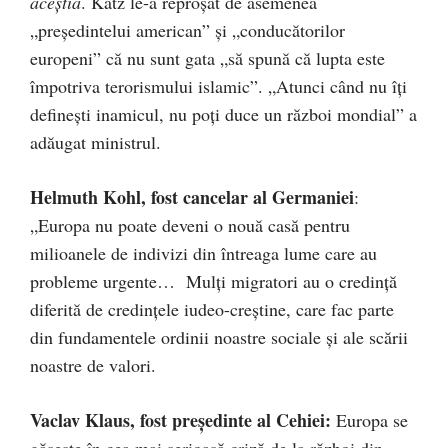
aceştia
. Katz le-a reproşat de asemenea
„preşedintelui american” şi „conducătorilor
europeni” că nu sunt gata „să spună că lupta este
împotriva terorismului islamic”. „Atunci când nu îţi
defineşti inamicul, nu poţi duce un război mondial” a
adăugat ministrul.
Helmuth Kohl, fost cancelar al Germaniei
:
„Europa nu poate deveni o nouă casă pentru
milioanele de indivizi din întreaga lume care au
probleme urgente… Mulți migratori au o credință
diferită de credințele iudeo-creștine, care fac parte
din fundamentele ordinii noastre sociale și ale scării
noastre de valori.
Vaclav Klaus, fost preşedinte al Cehiei:
Europa se