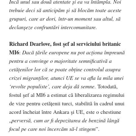
Încă unul sau două atentate şi ea va întâmpla. Noi
trebuie deci să anticipăm şi să blocăm toate aceste
grupuri, care ar dori, într-un moment sau altul, să
declanşeze confruntări intercomunitare.
Richard Dearlove, fost şef al serviciului britanic
MI6
:
Dacă țările europene nu pot acționa împreună
pentru a convinge o majoritate semnificativă a
cetățenilor lor că se poate obține controlul asupra
crizei migranților, atunci UE se va afla la mila unei
‘revolte populiste’, care deja dă semne
. Totodată,
fostul șef al MI6 a estimat că liberalizarea regimului
de vize pentru cetățenii turci, stabilită în cadrul unui
acord încheiat între Ankara și UE, este o chestiune
„
perversă, cum ar fi depozitarea de benzină lângă
focul pe care noi încercăm să-l stingem
”.