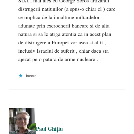
SUA , mai ales cu George Soros artizanul
distrugerii natiunilor (a spus-o chiar el ) care
se implica de la înnaltime miliardelor
adunate prin excrocherii bancare si de alta
natura si sa le atrga atentia ca in acest plan
de distrugere a Europei vor avea si altii ,
inclusiv Israelul de suferit , chiar daca sta
ajezat pe o patura de arme nucleare .
Încarc...
Paul Ghiţiu