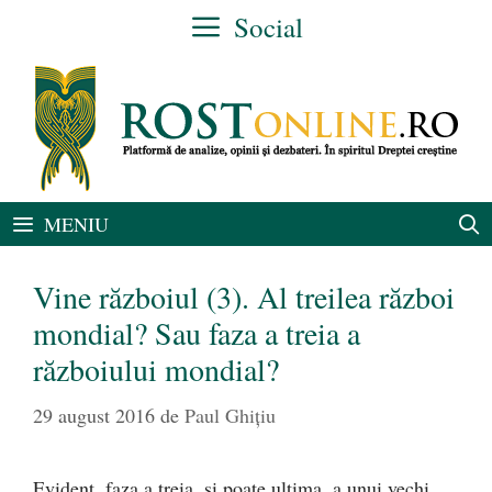
Sari
Social
la
conținut
MENIU
Vine războiul (3). Al treilea război
mondial? Sau faza a treia a
războiului mondial?
29 august 2016
de
Paul Ghițiu
Evident, faza a treia, şi poate ultima, a unui vechi