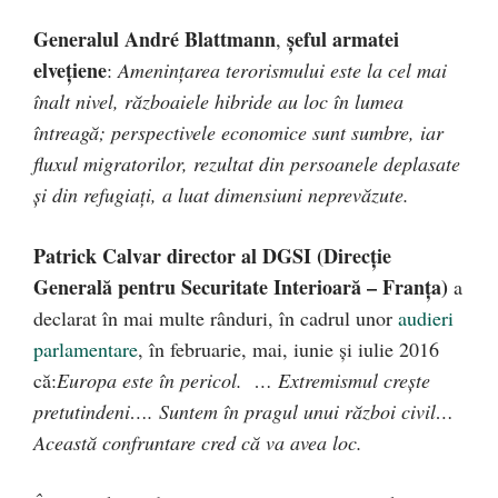
Generalul André Blattmann
şeful armatei
,
elveţiene
:
Ameninţarea terorismului este la cel mai
înalt nivel, războaiele hibride au loc în lumea
întreagă; perspectivele economice sunt sumbre, iar
fluxul migratorilor, rezultat din persoanele deplasate
şi din refugiaţi, a luat dimensiuni neprevăzute.
Patrick Calvar director al DGSI (Direcţie
Generală pentru Securitate Interioară – Franţa)
a
declarat în mai multe rânduri, în cadrul unor
audieri
parlamentare
, în februarie, mai, iunie şi iulie 2016
că:
Europa este în pericol. … Extremismul creşte
pretutindeni…. Suntem în pragul unui război civil…
Această confruntare cred că va avea loc.