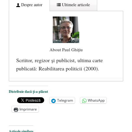
Despre autor
Ultimele articole
About Paul Ghițiu
Scriitor, regizor şi publicist, ultima carte
publicată: Reabilitarea politicii (2000).
De ce urăşte stânga banii lichizi. Războiul
Distribuie dacă ți-a plăcut
cu cash-ul, sau drumul spre sclavia totală
-
Telegram
WhatsApp
9 februarie 2017
Imprimare
Ce „nu trebuie să ştiţi” despre legătura
dintre cei mai bogaţi şi cei mai săraci
oameni ai planetei şi stânga planetară
- 28
Articole similare