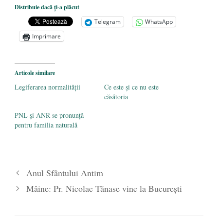
Ceva despre pandemie
- 17 martie 2020
Distribuie dacă ți-a plăcut
O carte despre embrionul uman, ca
Telegram
WhatsApp
persoană ce trebuie apărată
- 8 octombrie
Imprimare
2019
Societatea de Cultură Macedo-Română
împlinește 140 de ani de la înființare
- 20
Articole similare
septembrie 2019
Legiferarea normalității
Ce este și ce nu este
căsătoria
PNL și ANR se pronunță
pentru familia naturală
Anul Sfântului Antim
Mâine: Pr. Nicolae Tănase vine la București