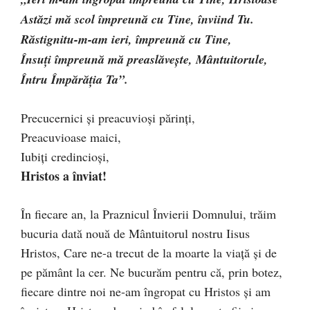
Astăzi mă scol împreună cu Tine, înviind Tu.
Răstignitu-m-am ieri, împreună cu Tine,
Însuți împreună mă preaslăvește, Mântuitorule,
Întru Împărăția Ta”.
Precucernici și preacuvioși părinți,
Preacuvioase maici,
Iubiți credincioși,
Hristos a înviat!
În fiecare an, la Praznicul Învierii Domnului, trăim
bucuria dată nouă de Mântuitorul nostru Iisus
Hristos, Care ne-a trecut de la moarte la viață și de
pe pământ la cer. Ne bucurăm pentru că, prin botez,
fiecare dintre noi ne-am îngropat cu Hristos și am