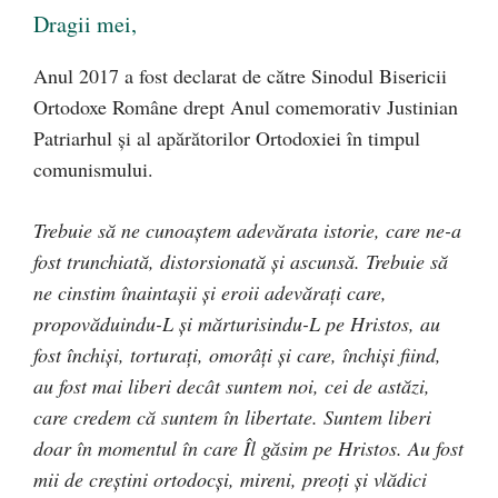
Dragii mei,
Anul 2017 a fost declarat de către Sinodul Bisericii
Ortodoxe Române drept Anul comemorativ Justinian
Patriarhul şi al apărătorilor Ortodoxiei în timpul
comunismului.
Trebuie să ne cunoaștem adevărata istorie, care ne-a
fost trunchiată, distorsionată și ascunsă. Trebuie să
ne cinstim înaintașii și eroii adevărați care,
propovăduindu-L și mărturisindu-L pe Hristos, au
fost închiși, torturați, omorâți și care, închiși fiind,
au fost mai liberi decât suntem noi, cei de astăzi,
care credem că suntem în libertate. Suntem liberi
doar în momentul în care Îl găsim pe Hristos. Au fost
mii de creștini ortodocși, mireni, preoți și vlădici