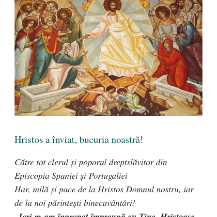
Hristos a înviat, bucuria noastră!
Către tot clerul şi poporul dreptslăvitor din
Episcopia Spaniei şi Portugaliei
Har, milă şi pace de la Hristos Domnul nostru, iar
de la noi părinteşti binecuvântări!
„Ieri m-am îngropat împreună cu Tine, Hristoase