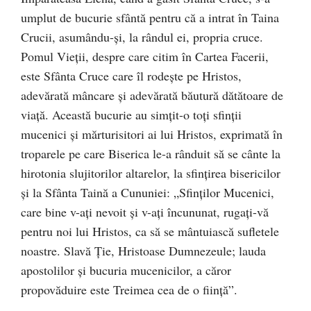
umplut de bucurie sfântă pentru că a intrat în Taina
Crucii, asumându-și, la rândul ei, propria cruce.
Pomul Vieții, despre care citim în Cartea Facerii,
este Sfânta Cruce care îl rodește pe Hristos,
adevărată mâncare și adevărată băutură dătătoare de
viață. Această bucurie au simțit-o toți sfinții
mucenici și mărturisitori ai lui Hristos, exprimată în
troparele pe care Biserica le-a rânduit să se cânte la
hirotonia slujitorilor altarelor, la sfințirea bisericilor
și la Sfânta Taină a Cununiei: „Sfinţilor Mucenici,
care bine v-aţi nevoit şi v-aţi încununat, rugaţi-vă
pentru noi lui Hristos, ca să se mântuiască sufletele
noastre. Slavă Ţie, Hristoase Dumnezeule; lauda
apostolilor şi bucuria mucenicilor, a căror
propovăduire este Treimea cea de o fiinţă”.