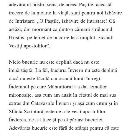
adevăratul nostru sens, de aceea Paștile, această
trecere de la moarte la viață, sunt pentru noi izbăvire
de întristare. „O Paştile, izbăvire de întristare! Că
astăzi, din mormânt ca dintr-o cămară strălucind
Hristos, pe femei de bucurie le-a umplut, zicând:
Vestiţi apostolilor”.
Nicio bucurie nu este deplină dacă nu este
împărtășită. La fel, bucuria Învierii nu este deplină
dacă nu este făcută cunoscută lumii întregi.
Îndemnul pe care Mântuitorul l-a dat femeilor
mironosițe, așa cum am auzit în citatul de mai sus
extras din Catavasiile Învierii și așa cum citim și în
Sfânta Scriptură, este de a le vesti apostolilor
Învierea, de a-i face și pe ei părtași bucuriei.
Adevărata bucurie este fără de sfârșit pentru că este