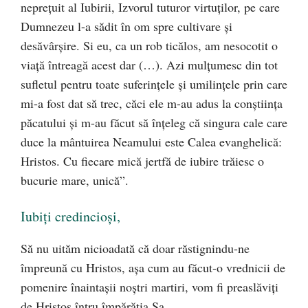
nepreţuit al Iubirii, Izvorul tuturor virtuţilor, pe care
Dumnezeu l-a sădit în om spre cultivare şi
desăvârşire. Si eu, ca un rob ticălos, am nesocotit o
viaţă întreagă acest dar (…). Azi mulţumesc din tot
sufletul pentru toate suferinţele şi umilinţele prin care
mi-a fost dat să trec, căci ele m-au adus la conştiinţa
păcatului şi m-au făcut să înţeleg că singura cale care
duce la mântuirea Neamului este Calea evanghelică:
Hristos. Cu fiecare mică jertfă de iubire trăiesc o
bucurie mare, unică”.
Iubiți credincioși,
Să nu uităm nicioadată că doar răstignindu-ne
împreună cu Hristos, așa cum au făcut-o vrednicii de
pomenire înaintașii noștri martiri, vom fi preaslăviți
de Hristos întru împărăția Sa.