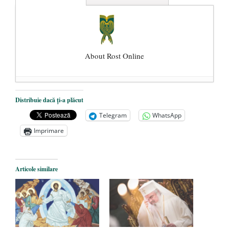
About Rost Online
Dezvăluiri cutremurătoare despre
Distribuie dacă ți-a plăcut
președintele Ucrainei, Volodymyr
Telegram
WhatsApp
Zelensky
- 13 mai 2026
Imprimare
Statul care servește Națiunea
- 21 aprilie
2026
Legea Vexler produce efecte. Bustul
Articole similare
poetului Octavian Goga, înlăturat din Iași
- 16 aprilie 2026