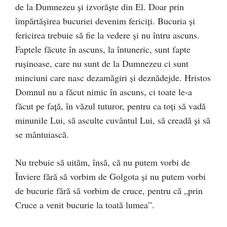
de la Dumnezeu și izvorăște din El. Doar prin
împărtășirea bucuriei devenim fericiți. Bucuria și
fericirea trebuie să fie la vedere și nu întru ascuns.
Faptele făcute în ascuns, la întuneric, sunt fapte
rușinoase, care nu sunt de la Dumnezeu ci sunt
minciuni care nasc dezamăgiri și deznădejde. Hristos
Domnul nu a făcut nimic în ascuns, ci toate le-a
făcut pe față, în văzul tuturor, pentru ca toți să vadă
minunile Lui, să asculte cuvântul Lui, să creadă și să
se mântuiască.
Nu trebuie să uităm, însă, că nu putem vorbi de
Înviere fără să vorbim de Golgota și nu putem vorbi
de bucurie fără să vorbim de cruce, pentru că „prin
Cruce a venit bucurie la toată lumea”.