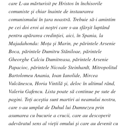
care L-au mărturisit pe Hristos în închisorile
comuniste și chiar înainte de instaurarea
comunismului în țara noastră. Trebuie să-i amintim
pe cei doi eroi ai noștri care s-au sfârșit luptând
pentru apărarea credinției, aici, în Spania, la
Majadahonda: Moța și Marin, pe părintele Arsenie
Boca, părintele Dumitru Stăniloae, părintele
Gheorghe Calciu Dumitreasa, părintele Arsenie
Papacioc, părintele Nicoale Steinhardt, Mitropolitul
Bartolomeu Anania, Ioan Ianolide, Mircea
Vulcănescu, Horia Vintilă și, deloc în ultimul rând,
Valeriu Gafencu. Lista poate să continue pe sute de
pagini. Toți aceștia sunt martiri ai neamului nostru,
care s-au umplut de Duhul lui Dumnezeu prin
asumarea cu bucurie a crucii, care au descoperit
adevăratul sens al vieții omului și care au devenit cu