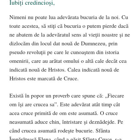
Iubiți credincioși,
Nimeni nu poate lua adevărata bucuria de la noi. Cu
toate acestea, să stiți că bucuria o putem pierde dacă
ne abatem de la adevăratul sens al vieții noastre și ne
dizlocăm din locul dat nouă de Dumnezeu, prin
pseudo revoluții pe care le cunoaștem din istoria
omenirii, care au arătat omului o altă cale decât cea
indicată nouă de Hristos. Calea indicată nouă de
Hristos este marcată de Cruce.
Există în popor un proverb care spune că: „Fiecare
om își are crucea sa”. Este adevărat atât timp cât
acea cruce primită de om este asumată. O cruce
neasumată aduce chin, întristare și deznădejde. Pe
când crucea asumată rodește bucurie. Sfânta
Împărăteasă Elena, când a găsit Sfânta Cruce, s-a