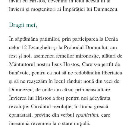
înviat cu Hristos, devenind în felul acesta fii ai
învierii și moștenitori ai Împărăției lui Dumnezeu.
Dragii mei,
În săptămâna patimilor, prin participarea la Denia
celor 12 Evanghelii și la Prohodul Domnului, am
fost și noi, asemenea femeilor mironosițe, alături de
Mântuitorul nostru Iisus Hristos, Care s-a jertfit de
bunăvoie, pentru ca noi să ne redobândim libertatea
și să ne reașezăm în locul rânduit nouă din veci de
Dumnezeu, de unde am căzut prin neascultare.
Învierea lui Hristos a fost pentru noi adevărata
revoluție. Cuvântul revoluție, în limba greacă
epanastasi, provine din verbul
epanistimi,
care
înseamnă revenirea la o stare inițială.