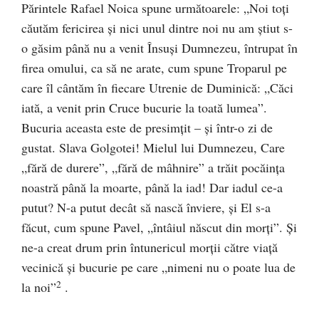
Părintele Rafael Noica spune următoarele: „Noi toţi
căutăm fericirea şi nici unul dintre noi nu am ştiut s-
o găsim până nu a venit Însuşi Dumnezeu, întrupat în
firea omului, ca să ne arate, cum spune Troparul pe
care îl cântăm în fiecare Utrenie de Duminică: „Căci
iată, a venit prin Cruce bucurie la toată lumea”.
Bucuria aceasta este de presimţit – şi într-o zi de
gustat. Slava Golgotei! Mielul lui Dumnezeu, Care
„fără de durere”, „fără de mâhnire” a trăit pocăinţa
noastră până la moarte, până la iad! Dar iadul ce-a
putut? N-a putut decât să nască înviere, şi El s-a
făcut, cum spune Pavel, „întâiul născut din morţi”. Şi
ne-a creat drum prin întunericul morţii către viaţă
vecinică şi bucurie pe care „nimeni nu o poate lua de
2
la noi”
.