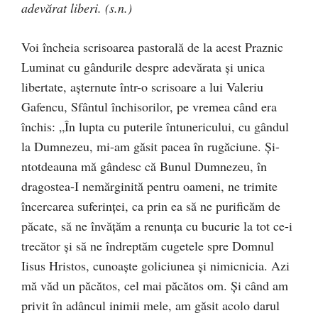
adevărat liberi. (s.n.)
Voi încheia scrisoarea pastorală de la acest Praznic
Luminat cu gândurile despre adevărata și unica
libertate, așternute într-o scrisoare a lui Valeriu
Gafencu, Sfântul închisorilor, pe vremea când era
închis: „În lupta cu puterile întunericului, cu gândul
la Dumnezeu, mi-am găsit pacea în rugăciune. Şi-
ntotdeauna mă gândesc că Bunul Dumnezeu, în
dragostea-I nemărginită pentru oameni, ne trimite
încercarea suferinţei, ca prin ea să ne purificăm de
păcate, să ne învăţăm a renunţa cu bucurie la tot ce-i
trecător şi să ne îndreptăm cugetele spre Domnul
Iisus Hristos, cunoaşte goliciunea şi nimicnicia. Azi
mă văd un păcătos, cel mai păcătos om. Şi când am
privit în adâncul inimii mele, am găsit acolo darul