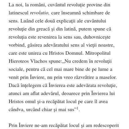
La noi, la români, cuvântul revoluție provine din
latinescul
revolutio,
care înseamnă schimbare de
sens. Luând cele două explicații ale cuvântului
revoluție din greacă și din latină, putem spune că
revoluția este revenirea la sens sau, duhovnicește
vorbind, găsirea adevăratului sens al vieții noastre,
care este unirea cu Hristos Domnul. Mitropolitul
Hieroteos Vlachos spune:„Nu credem în revoluții
sociale, pentru că cel mai mare bine de pe lume a
venit prin Înviere, nu prin vreo răzvrătire a maselor.
Dacă înțelegem că Învierea este adevărata revoluție,
atunci am aflat adevărul, deoarece prin Învierea lui
Hristos omul și-a recăpătat locul pe care îl avea
1
cândva, urcând chiar și mai sus”
.
Prin Înviere ne-am recăpătat locul și am redescoperit