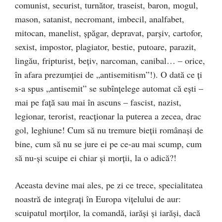
comunist, securist, turnător, traseist, baron, mogul,
mason, satanist, necromant, imbecil, analfabet,
mitocan, manelist, şpăgar, depravat, parşiv, cartofor,
sexist, impostor, plagiator, bestie, putoare, parazit,
lingău, fripturist, beţiv, narcoman, canibal… – orice,
în afara prezumţiei de „antisemitism”!). O dată ce ţi
s-a spus „antisemit” se subînţelege automat că eşti –
mai pe faţă sau mai în ascuns – fascist, nazist,
legionar, terorist, reacţionar la puterea a zecea, drac
gol, leghiune! Cum să nu tremure bieţii românași de
bine, cum să nu se jure ei pe ce-au mai scump, cum
să nu-şi scuipe ei chiar şi morţii, la o adică?!
Aceasta devine mai ales, pe zi ce trece, specialitatea
noastră de integraţi în Europa viţelului de aur:
scuipatul morţilor, la comandă, iarăşi şi iarăşi, dacă