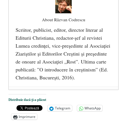
About Răzvan Codrescu
Scriitor, publicist, editor, director literar al
Editurii Christiana, redactor-şef al revistei
Lumea credinţei, vice-preşedinte al Asociaţiei
Ziariştilor şi Editorilor Creştini şi preşedinte
de onoare al Asociaţiei „Rost”. Ultima carte
publicată: ”O introducere în creștinism” (Ed.
Christiana, Bucureşti, 2016).
DANA KONYA-PETRIȘOR, ÎNTRU
Distribuie dacă ți-a plăcut
VEȘNICĂ POMENIRE
- 17 martie 2021
Telegram
WhatsApp
ÎNĂLȚATU-S-A!
- 28 mai 2020
Imprimare
Sic credo – Francisco Franco (1892-1975)