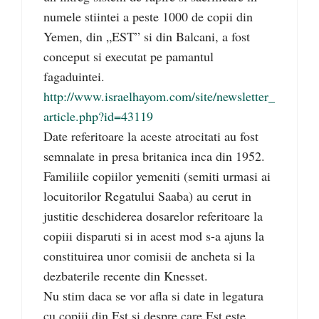
numele stiintei a peste 1000 de copii din
Yemen, din „EST” si din Balcani, a fost
conceput si executat pe pamantul
fagaduintei.
http://www.israelhayom.com/site/newsletter_
article.php?id=43119
Date referitoare la aceste atrocitati au fost
semnalate in presa britanica inca din 1952.
Familiile copiilor yemeniti (semiti urmasi ai
locuitorilor Regatului Saaba) au cerut in
justitie deschiderea dosarelor referitoare la
copiii disparuti si in acest mod s-a ajuns la
constituirea unor comisii de ancheta si la
dezbaterile recente din Knesset.
Nu stim daca se vor afla si date in legatura
cu copiii din Est si despre care Est este