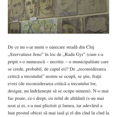
De ce nu s-ar numi o oarecare stradă din Cluj
„Szervatiusz Jeno” în loc de „Radu Gyr” (cum s-a
pripit s-o numească – necritic – o municipalitate care
se crede, probabil, de capul ei)? De „reconsiderarea
critică a trecutului” nostru se ocupă, se știe, fraţii
evrei (de reconsiderarea critică a trecutului lor,
desigur, nu îndrăzneşte să se ocupe nimeni). N-o mai
fac poate, ce-i drept, cu zelul de altădată (s-au mai
uzat şi ei, s-a mai plictisit şi lumea, iar adevărul a
luat prostul obicei să mai iasă şi el din cînd în cînd la