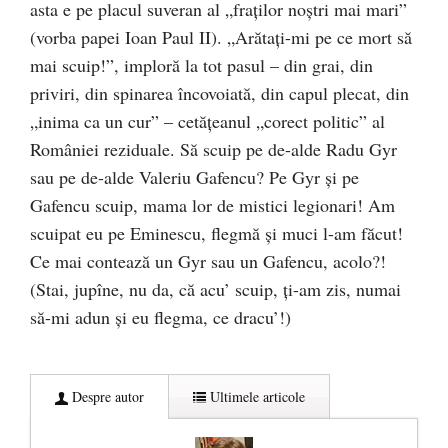
asta e pe placul suveran al „fraţilor noştri mai mari”
(vorba papei Ioan Paul II). „Arătaţi-mi pe ce mort să
mai scuip!”, imploră la tot pasul – din grai, din
priviri, din spinarea încovoiată, din capul plecat, din
„inima ca un cur” – cetăţeanul „corect politic” al
României reziduale. Să scuip pe de-alde Radu Gyr
sau pe de-alde Valeriu Gafencu? Pe Gyr și pe
Gafencu scuip, mama lor de mistici legionari! Am
scuipat eu pe Eminescu, flegmă şi muci l-am făcut!
Ce mai contează un Gyr sau un Gafencu, acolo?!
(Stai, jupîne, nu da, că acu’ scuip, ţi-am zis, numai
să-mi adun şi eu flegma, ce dracu’!)
Despre autor
Ultimele articole