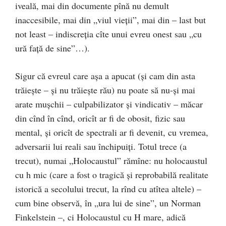
iveală, mai din documente pînă nu demult
inaccesibile, mai din „viul vieţii”, mai din – last but
not least – indiscreţia cîte unui evreu onest sau „cu
ură față de sine”…).
Sigur că evreul care aşa a apucat (şi cam din asta
trăieşte – şi nu trăieşte rău) nu poate să nu-şi mai
arate muşchii – culpabilizator şi vindicativ – măcar
din cînd în cînd, oricît ar fi de obosit, fizic sau
mental, şi oricît de spectrali ar fi devenit, cu vremea,
adversarii lui reali sau închipuiţi. Totul trece (a
trecut), numai „Holocaustul” rămîne: nu holocaustul
cu h mic (care a fost o tragică şi reprobabilă realitate
istorică a secolului trecut, la rînd cu atîtea altele) –
cum bine observă, în „ura lui de sine”, un Norman
Finkelstein –, ci Holocaustul cu H mare, adică