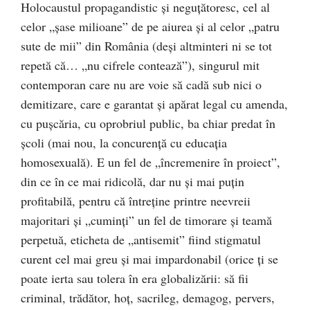
Holocaustul propagandistic şi neguţătoresc, cel al
celor „şase milioane” de pe aiurea şi al celor „patru
sute de mii” din România (deşi altminteri ni se tot
repetă că… „nu cifrele contează”), singurul mit
contemporan care nu are voie să cadă sub nici o
demitizare, care e garantat şi apărat legal cu amenda,
cu puşcăria, cu oprobriul public, ba chiar predat în
şcoli (mai nou, la concurenţă cu educaţia
homosexuală). E un fel de „încremenire în proiect”,
din ce în ce mai ridicolă, dar nu şi mai puţin
profitabilă, pentru că întreţine printre neevreii
majoritari şi „cuminţi” un fel de timorare şi teamă
perpetuă, eticheta de „antisemit” fiind stigmatul
curent cel mai greu şi mai impardonabil (orice ţi se
poate ierta sau tolera în era globalizării: să fii
criminal, trădător, hoţ, sacrileg, demagog, pervers,