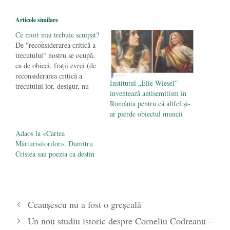
- 25 octombrie 2019
Articole similare
Ce mort mai trebuie scuipat?
De "reconsiderarea critică a
trecutului" nostru se ocupă,
ca de obicei, fraţii evrei (de
reconsiderarea critică a
Institutul „Elie Wiesel”
trecutului lor, desigur, nu
inventează antisemitism în
îndrăzneşte să se ocupe
România pentru că altfel și-
nimeni). N-o mai fac poate,
ar pierde obiectul muncii
ce-i drept, cu zelul de
altădată (s-au mai uzat şi ei,
Adaos la «Cartea
s-a mai plictisit şi lumea, iar
Mărturisitorilor». Dumitru
adevărul a luat…
Cristea sau poezia ca destin
Ceaușescu nu a fost o greșeală
Un nou studiu istoric despre Corneliu Codreanu –