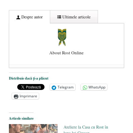
Despre autor
Ultimele articole
About Rost Online
Dezvăluiri cutremurătoare despre
Distribuie dacă ți-a plăcut
președintele Ucrainei, Volodymyr
Telegram
WhatsApp
Zelensky
- 13 mai 2026
Imprimare
Statul care servește Națiunea
- 21 aprilie
2026
Legea Vexler produce efecte. Bustul
Articole similare
poetului Octavian Goga, înlăturat din Iași
Ateliere la Casa cu Rost în
- 16 aprilie 2026
luna lui Cireșar