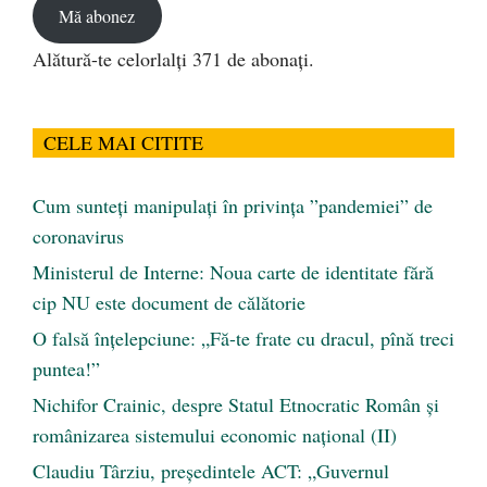
Mă abonez
Alătură-te celorlalți 371 de abonați.
CELE MAI CITITE
Cum sunteți manipulați în privința ”pandemiei” de
coronavirus
Ministerul de Interne: Noua carte de identitate fără
cip NU este document de călătorie
O falsă înțelepciune: „Fă-te frate cu dracul, pînă treci
puntea!”
Nichifor Crainic, despre Statul Etnocratic Român şi
românizarea sistemului economic naţional (II)
Claudiu Târziu, președintele ACT: „Guvernul