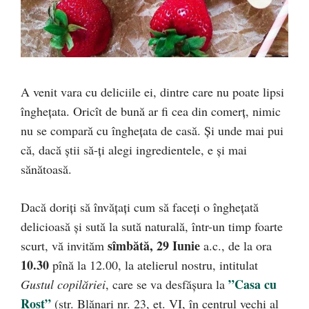
A venit vara cu deliciile ei, dintre care nu poate lipsi
înghețata. Oricît de bună ar fi cea din comerț, nimic
nu se compară cu înghețata de casă. Și unde mai pui
că, dacă știi să-ți alegi ingredientele, e și mai
sănătoasă.
Dacă doriți să învățați cum să faceți o înghețată
delicioasă și sută la sută naturală, într-un timp foarte
sîmbătă, 29 Iunie
scurt, vă invităm
a.c., de la ora
10.30
pînă la 12.00, la atelierul nostru, intitulat
”Casa cu
Gustul copilăriei
, care se va desfășura la
Rost”
(str. Blănari nr. 23, et. VI, în centrul vechi al