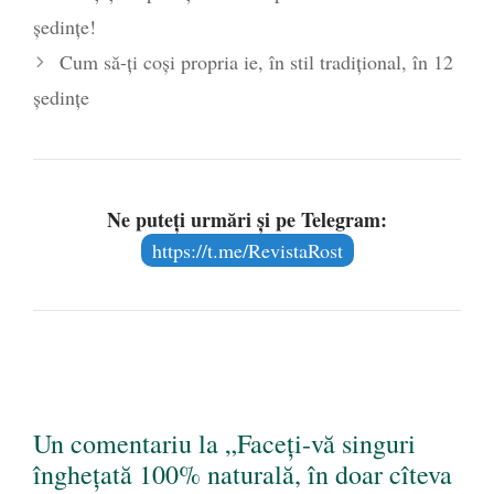
ședințe!
iunie 2020
Cum să-ți coși propria ie, în stil tradițional, în 12
ședințe
Ne puteți urmări și pe Telegram:
https://t.me/RevistaRost
Un comentariu la „Faceți-vă singuri
înghețată 100% naturală, în doar cîteva