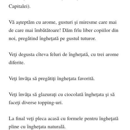
Capitalei).
Vă așteptăm cu arome, gusturi și miresme care mai
de care mai îmbătătoare! Dăm frîu liber copiilor din
noi, pregătind înghețată pe gustul tuturor.
Veți degusta cîteva feluri de înghețată, cu trei arome
diferite.
Veți învăța să pregătiți înghețata favorită.
Veți învăța să glazurați cu ciocolată înghețata și să
faceți diverse topping-uri.
La final veți pleca acasă cu formele pentru înghețată
pline cu înghețata naturală.