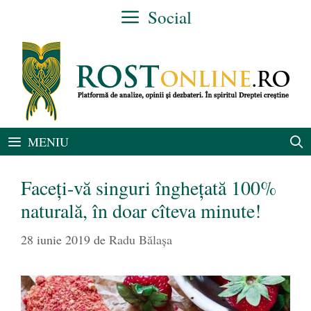
Sari
Social
la
conținut
MENIU
Faceți-vă singuri înghețată 100%
naturală, în doar cîteva minute!
28 iunie 2019
de
Radu Bălaşa