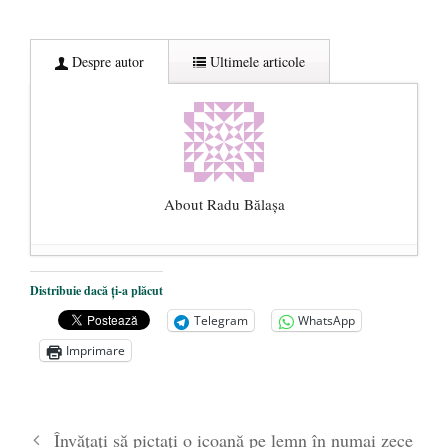
Despre autor
Ultimele articole
About Radu Bălaşa
Șase măsuri pentru primenirea clasei
Distribuie dacă ți-a plăcut
politice românești
- 10 noiembrie 2020
Telegram
WhatsApp
Într-o țară în care se fură miliarde de euro,
Imprimare
memoria rezistenței anticomuniste este
considerată prea scumpă
- 4 iunie 2020
Libertatea cetățeanului vs. ”educația
Învățați să pictați o icoană pe lemn în numai zece
sexuală” și obligativitatea vaccinării
- 3