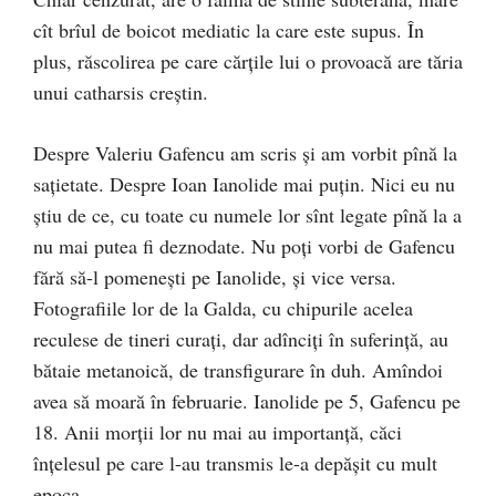
cît brîul de boicot mediatic la care este supus. În
plus, răscolirea pe care cărțile lui o provoacă are tăria
unui catharsis creștin.
Despre Valeriu Gafencu am scris şi am vorbit pînă la
saţietate. Despre Ioan Ianolide mai puţin. Nici eu nu
ştiu de ce, cu toate cu numele lor sînt legate pînă la a
nu mai putea fi deznodate. Nu poți vorbi de Gafencu
fără să-l pomenești pe Ianolide, și vice versa.
Fotografiile lor de la Galda, cu chipurile acelea
reculese de tineri curaţi, dar adînciți în suferință, au
bătaie metanoică, de transfigurare în duh. Amîndoi
avea să moară în februarie. Ianolide pe 5, Gafencu pe
18. Anii morții lor nu mai au importanță, căci
înțelesul pe care l-au transmis le-a depășit cu mult
epoca.