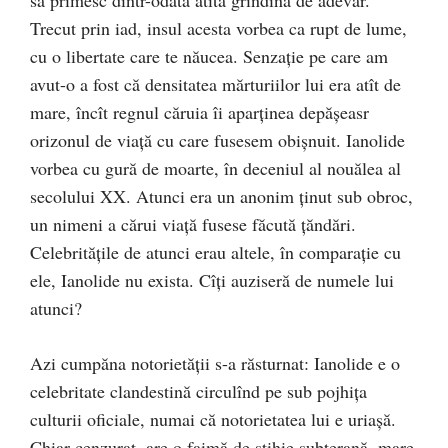
Trecut prin iad, insul acesta vorbea ca rupt de lume,
cu o libertate care te năucea. Senzaţie pe care am
avut-o a fost că densitatea mărturiilor lui era atît de
mare, încît regnul căruia îi aparţinea depăşeasr
orizonul de viață cu care fusesem obişnuit. Ianolide
vorbea cu gură de moarte, în deceniul al nouălea al
secolului XX. Atunci era un anonim ţinut sub obroc,
un nimeni a cărui viaţă fusese făcută ţăndări.
Celebrităţile de atunci erau altele, în comparaţie cu
ele, Ianolide nu exista. Cîţi auziseră de numele lui
atunci?
Azi cumpăna notorietăţii s-a răsturnat: Ianolide e o
celebritate clandestină circulînd pe sub pojhiţa
culturii oficiale, numai că notorietatea lui e uriaşă.
Chiar cenzurat, are o faimă de stihie subterană, mare