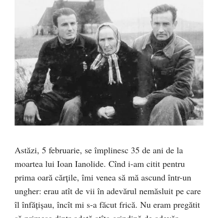
Astăzi, 5 februarie, se împlinesc 35 de ani de la
moartea lui Ioan Ianolide. Cînd i-am citit pentru
prima oară cărţile, îmi venea să mă ascund într-un
ungher: erau atît de vii în adevărul nemăsluit pe care
îl înfăţişau, încît mi s-a făcut frică. Nu eram pregătit
să primesc dintr-odată atîta grindină de adevăr.