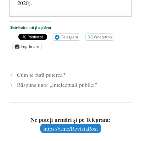
2020).
Ioan Ianolide, sau cum își măsoară un
Distribuie dacă ți-a plăcut
creștin libertatea lăuntrică
- 5 februarie
Telegram
WhatsApp
2021
Imprimare
Cum te fură puterea?
- 5 februarie 2021
Abuzul masoreților marxiști
- 30 ianuarie
2021
Cum te fură puterea?
Răspuns unor „intelectuali publici”
Ne puteți urmări și pe Telegram:
https://t.me/RevistaRost