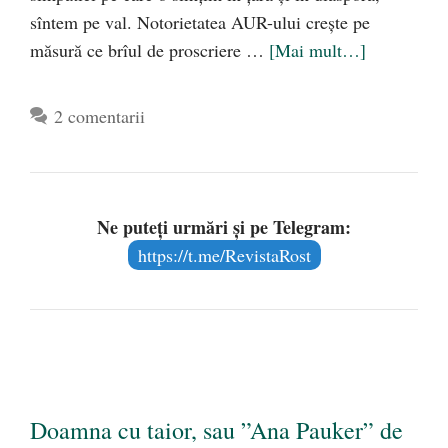
sîntem pe val. Notorietatea AUR-ului creşte pe
măsură ce brîul de proscriere …
[Mai mult…]
2 comentarii
Ne puteți urmări și pe Telegram:
https://t.me/RevistaRost
Doamna cu taior, sau ”Ana Pauker” de