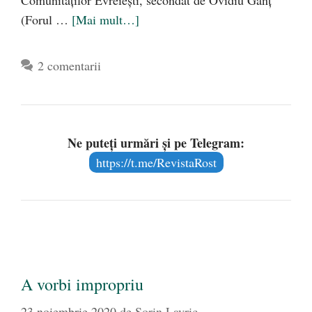
Comunităților Evreiești, secondat de Ovidiu Ganț
(Forul …
[Mai mult…]
2 comentarii
Ne puteți urmări și pe Telegram:
https://t.me/RevistaRost
A vorbi impropriu
23 noiembrie 2020
de
Sorin Lavric