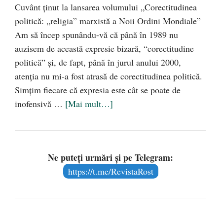
Cuvânt ţinut la lansarea volumului „Corectitudinea
politică: „religia” marxistă a Noii Ordini Mondiale”
Am să încep spunându-vă că până în 1989 nu
auzisem de această expresie bizară, “corectitudine
politică” și, de fapt, până în jurul anului 2000,
atenția nu mi-a fost atrasă de corectitudinea politică.
Simțim fiecare că expresia este cât se poate de
inofensivă …
[Mai mult…]
Ne puteți urmări și pe Telegram:
https://t.me/RevistaRost