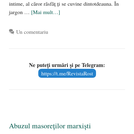
intime, al căror răsfăț ți se cuvine dintotdeauna. În
jargon …
[Mai mult…]
Un comentariu
Ne puteți urmări și pe Telegram:
https://t.me/RevistaRost
Abuzul masoreților marxiști