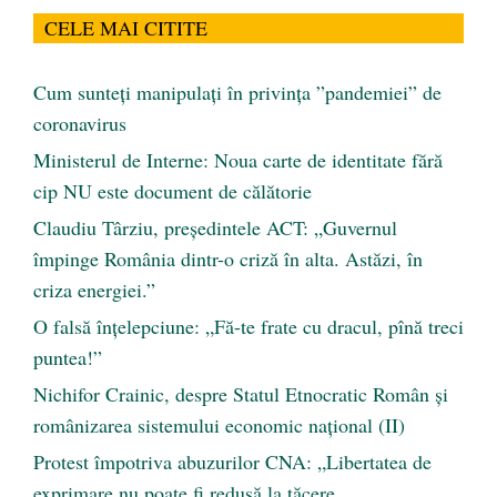
CELE MAI CITITE
Cum sunteți manipulați în privința ”pandemiei” de
coronavirus
Ministerul de Interne: Noua carte de identitate fără
cip NU este document de călătorie
Claudiu Târziu, președintele ACT: „Guvernul
împinge România dintr-o criză în alta. Astăzi, în
criza energiei.”
O falsă înțelepciune: „Fă-te frate cu dracul, pînă treci
puntea!”
Nichifor Crainic, despre Statul Etnocratic Român şi
românizarea sistemului economic naţional (II)
Protest împotriva abuzurilor CNA: „Libertatea de
exprimare nu poate fi redusă la tăcere