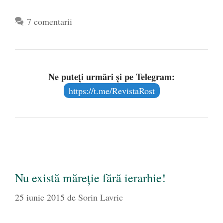
7 comentarii
Ne puteți urmări și pe Telegram:
https://t.me/RevistaRost
Nu există măreţie fără ierarhie!
25 iunie 2015
de
Sorin Lavric