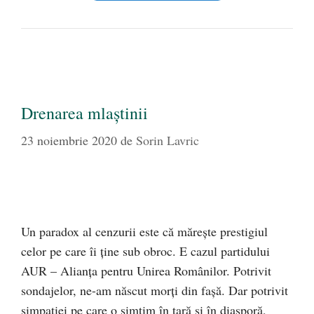
Drenarea mlaştinii
23 noiembrie 2020
de
Sorin Lavric
Un paradox al cenzurii este că măreşte prestigiul
celor pe care îi ţine sub obroc. E cazul partidului
AUR – Alianța pentru Unirea Românilor. Potrivit
sondajelor, ne-am născut morţi din faşă. Dar potrivit
simpatiei pe care o simţim în ţară şi în diasporă,