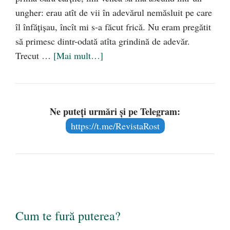
ungher: erau atît de vii în adevărul nemăsluit pe care
îl înfăţişau, încît mi s-a făcut frică. Nu eram pregătit
să primesc dintr-odată atîta grindină de adevăr.
Trecut …
[Mai mult…]
Ne puteți urmări și pe Telegram:
https://t.me/RevistaRost
Cum te fură puterea?