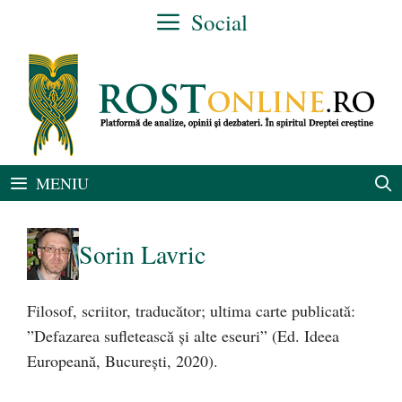
Sari
Social
la
conținut
MENIU
Sorin Lavric
Filosof, scriitor, traducător; ultima carte publicată:
”Defazarea sufletească și alte eseuri” (Ed. Ideea
Europeană, București, 2020).