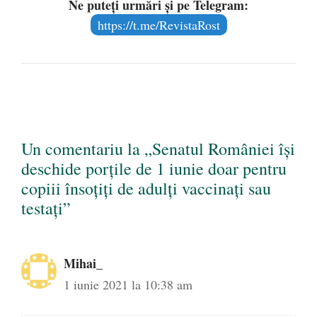
Ne puteți urmări și pe Telegram:
https://t.me/RevistaRost
Un comentariu la „Senatul României își
deschide porțile de 1 iunie doar pentru
copiii însoțiți de adulți vaccinați sau
testați”
Mihai_
1 iunie 2021 la 10:38 am