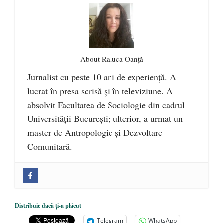
About Raluca Oanță
Jurnalist cu peste 10 ani de experiență. A
lucrat în presa scrisă și în televiziune. A
absolvit Facultatea de Sociologie din cadrul
Universității București; ulterior, a urmat un
master de Antropologie și Dezvoltare
Comunitară.
Zilele Culturii și Spiritualității la
Mănăstirea „Sfânta Ana” Rohia. Părintele
Nicolae Steinhardt, comemorat la 102 ani
Distribuie dacă ți-a plăcut
de la naștere
- 29 iulie 2024
Telegram
WhatsApp