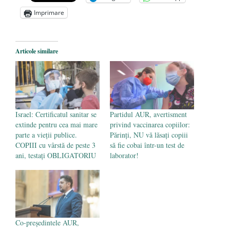
„Carnea cultivată” în laborator, tot mai
Imprimare
aproape de autorizare pentru
comercializare în UE
- 28 iulie 2024
Articole similare
Părintele mărturisitor Constantin
Voicescu, pomenit, duminică, la
Mănăstirea Cernica
- 27 iulie 2024
Israel: Certificatul sanitar se
Partidul AUR, avertisment
extinde pentru cea mai mare
privind vaccinarea copiilor:
parte a vieții publice.
Părinți, NU vă lăsați copiii
COPIII cu vârstă de peste 3
să fie cobai într-un test de
ani, testați OBLIGATORIU
laborator!
Co-președintele AUR,