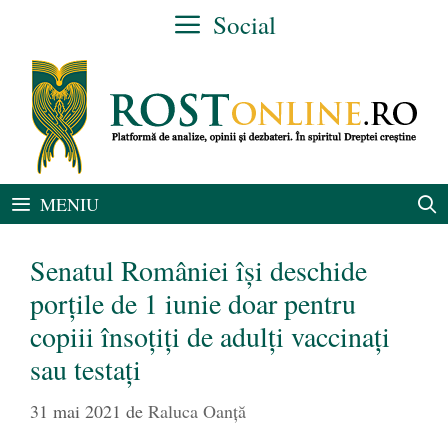
Sari
Social
la
conținut
MENIU
Senatul României își deschide
porțile de 1 iunie doar pentru
copiii însoțiți de adulți vaccinați
sau testați
31 mai 2021
de
Raluca Oanță