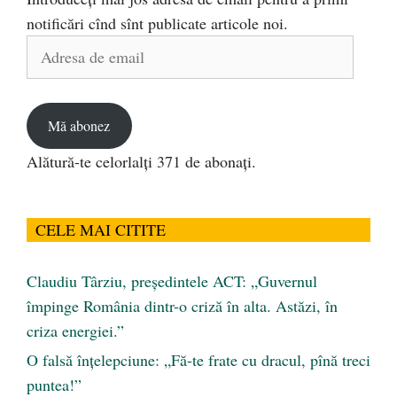
notificări cînd sînt publicate articole noi.
Adresa
de
email
Mă abonez
Alătură-te celorlalți 371 de abonați.
CELE MAI CITITE
Claudiu Târziu, președintele ACT: „Guvernul
împinge România dintr-o criză în alta. Astăzi, în
criza energiei.”
O falsă înțelepciune: „Fă-te frate cu dracul, pînă treci
puntea!”