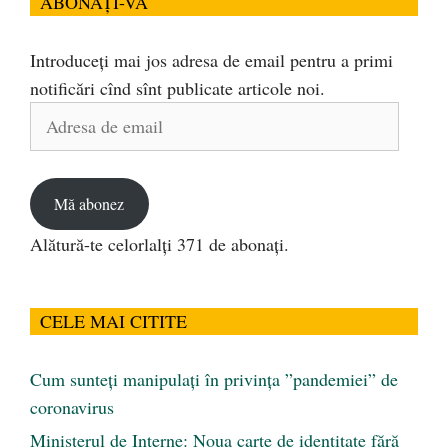
ABONAȚI-VĂ
Introduceți mai jos adresa de email pentru a primi
notificări cînd sînt publicate articole noi.
Adresa
de
email
Mă abonez
Alătură-te celorlalți 371 de abonați.
CELE MAI CITITE
Cum sunteți manipulați în privința ”pandemiei” de
coronavirus
Ministerul de Interne: Noua carte de identitate fără