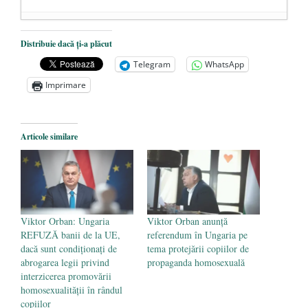
Mintea cea de pe urmă/ România solicită
Distribuie dacă ți-a plăcut
CE amânarea închiderii termocentralelor
Telegram
WhatsApp
de cărbune. Burduja: Nu avem cu ce să le
Imprimare
înlocuim
- 10 ianuarie 2025
Cât vor achita românii pe gaze și energie
electrică, din aprilie 2025?
- 9 ianuarie
Articole similare
2025
Profit.ro: Guvernul a avut un deficit uriaș
în februarie, cu sume mari pentru
ÎNARMARE
- 7 martie 2024
Viktor Orban: Ungaria
Viktor Orban anunță
REFUZĂ banii de la UE,
referendum în Ungaria pe
dacă sunt condiționați de
tema protejării copiilor de
abrogarea legii privind
propaganda homosexuală
interzicerea promovării
homosexualității în rândul
copiilor