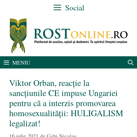
Sari
Social
la
conținut
MENIU
Viktor Orban, reacție la
sancțiunile CE impuse Ungariei
pentru că a interzis promovarea
homosexualității: HULIGALISM
legalizat!
16 iulie 2021
de
Gabi Nicolau