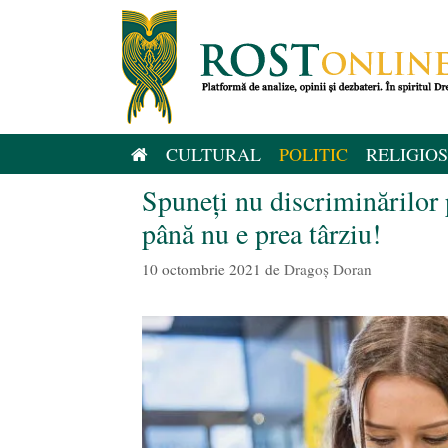
Sari
la
conținut
CULTURAL
POLITIC
RELIGIOS
Spuneți nu discriminărilor 
până nu e prea târziu!
10 octombrie 2021
de
Dragoș Doran