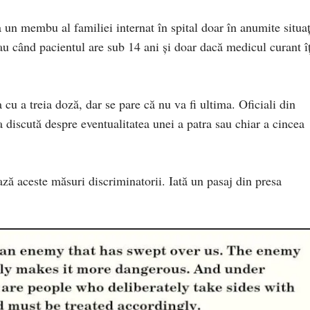
 un membu al familiei internat în spital doar în anumite situaț
au când pacientul are sub 14 ani și doar dacă medicul curant îț
 cu a treia doză, dar se pare că nu va fi ultima. Oficiali din
a discută despre eventualitatea unei a patra sau chiar a cincea
ază aceste măsuri discriminatorii. Iată un pasaj din presa