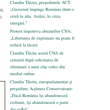
Claudiu Târziu, președintele ACT:
„Guvernul împinge România dintr-o
ii,
criză în alta. Astăzi, în criza
i
energiei.”
Protest împotriva abuzurilor CNA:
„Libertatea de exprimare nu poate fi
redusă la tăcere
Claudiu Târziu acuză CNA de
cenzură după solicitarea de
eliminare a unui clip video din
mediul online
Claudiu Târziu, europarlamentar și
președinte Acțiunea Conservatoare:
„Dacă România își abandonează
ciobanii, își abandonează o parte
din suflet”