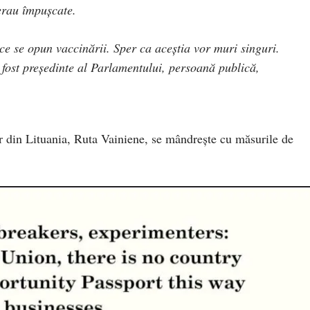
erau împușcate.
e se opun vaccinării. Sper ca aceștia vor muri singuri.
 fost președinte al Parlamentului, persoană publică,
lor din Lituania, Ruta Vainiene, se mândrește cu măsurile de