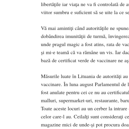
libertățile iar viața ne va fi controlată d
viitor sumbru e suficient să se uite la ce 
Vă mai amintiți când autoritățile ne spun
dobândirea imunității de turmă, învingerea
unde pragul magic a fost atins, rata de va
și mi-e teamă că va rămâne un vis. Iar dac
bază de certificat verde de vaccinare ne aș
Măsurile luate în Lituania de autorități au 
vaccinare. În luna august Parlamentul de l
fost anulate pentru cei ce nu au certificat
malluri, supermarket-uri, restaurante, baru
Toate aceste locuri au un cerber la intrare 
celor care-l au. Ceilalți sunt considerați c
magazine mici de unde-și pot procura doar 