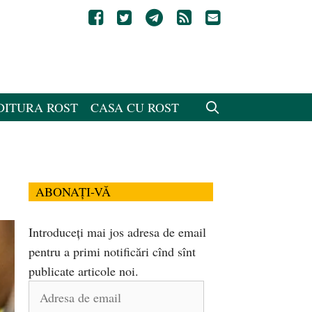
DITURA ROST
CASA CU ROST
ABONAȚI-VĂ
Introduceți mai jos adresa de email
pentru a primi notificări cînd sînt
publicate articole noi.
Adresa
de