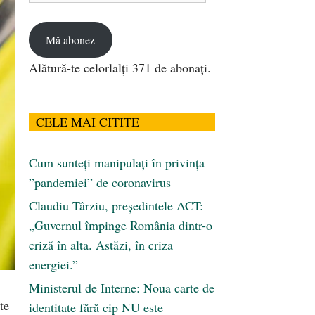
email
Mă abonez
Alătură-te celorlalți 371 de abonați.
CELE MAI CITITE
Cum sunteți manipulați în privința
”pandemiei” de coronavirus
Claudiu Târziu, președintele ACT:
„Guvernul împinge România dintr-o
criză în alta. Astăzi, în criza
energiei.”
Ministerul de Interne: Noua carte de
te
identitate fără cip NU este