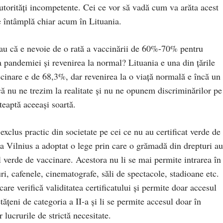
e autorități incompetente. Cei ce vor să vadă cum va arăta acest
se întâmplă chiar acum în Lituania.
eau că e nevoie de o rată a vaccinării de 60%-70% pentru
 pandemiei și revenirea la normal? Lituania e una din țările
ccinare e de 68,3%, dar revenirea la o viață normală e încă un 
ă nu ne trezim la realitate și nu ne opunem discriminărilor pe
teaptă aceeași soartă.
exclus practic din societate pe cei ce nu au certificat verde de
a Vilnius a adoptat o lege prin care o grămadă din drepturi au
ul verde de vaccinare. Acestora nu li se mai permite intrarea în
ri, cafenele, cinematografe, săli de spectacole, stadioane etc.
care verifică validitatea certificatului și permite doar accesul
etățeni de categoria a II-a și li se permite accesul doar în
lucrurile de strictă necesitate.