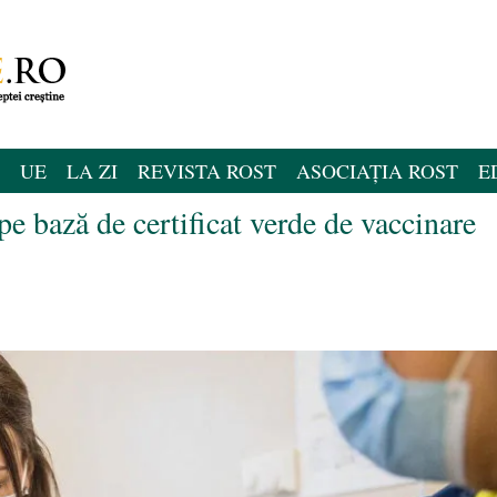
UE
LA ZI
REVISTA ROST
ASOCIAȚIA ROST
E
pe bază de certificat verde de vaccinare