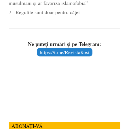
musulmani și ar favoriza islamofobia”
Regulile sunt doar pentru căței
Ne puteți urmări și pe Telegram:
https://t.me/RevistaRost
ABONAȚI-VĂ