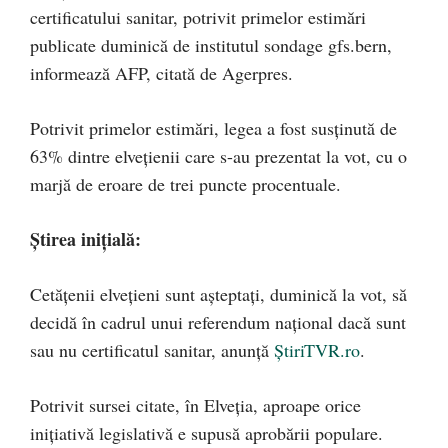
certificatului sanitar, potrivit primelor estimări
publicate duminică de institutul sondage gfs.bern,
informează AFP, citată de Agerpres.
Potrivit primelor estimări, legea a fost susţinută de
63% dintre elveţienii care s-au prezentat la vot, cu o
marjă de eroare de trei puncte procentuale.
Știrea inițială:
Cetățenii elvețieni sunt așteptați, duminică la vot, să
decidă în cadrul unui referendum național dacă sunt
sau nu certificatul sanitar, anunță
ȘtiriTVR.ro
.
Potrivit sursei citate, în Elveția, aproape orice
inițiativă legislativă e supusă aprobării populare.