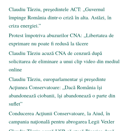
Claudiu Târziu, președintele ACT: „Guvernul
împinge România dintr-o criză în alta. Astăzi, în
criza energiei.”
Protest împotriva abuzurilor CNA: „Libertatea de
exprimare nu poate fi redusă la tăcere
Claudiu Târziu acuză CNA de cenzură după
solicitarea de eliminare a unui clip video din mediul
online
Claudiu Târziu, europarlamentar și președinte
Acțiunea Conservatoare: „Dacă România își
abandonează ciobanii, își abandonează o parte din
suflet”
Conducerea Acțiunii Conservatoare, la Aiud, în
campania națională pentru abrogarea Legii Vexler
Claudiu Târziu acuză USR că atacă Biserica după