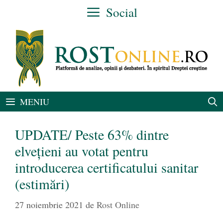
Sari
Social
la
conținut
MENIU
UPDATE/ Peste 63% dintre
elvețieni au votat pentru
introducerea certificatului sanitar
(estimări)
27 noiembrie 2021
de
Rost Online