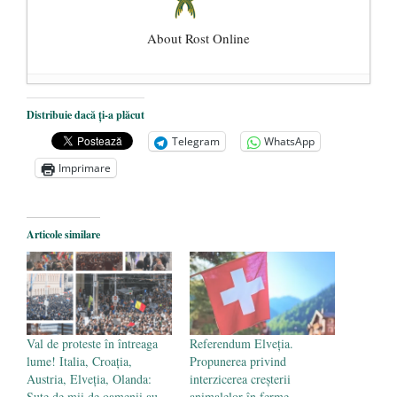
About Rost Online
Dezvăluiri cutremurătoare despre
Distribuie dacă ți-a plăcut
președintele Ucrainei, Volodymyr
Telegram
WhatsApp
Zelensky
- 13 mai 2026
Imprimare
Statul care servește Națiunea
- 21 aprilie
2026
Legea Vexler produce efecte. Bustul
Articole similare
poetului Octavian Goga, înlăturat din Iași
- 16 aprilie 2026
Val de proteste în întreaga
Referendum Elveția.
lume! Italia, Croația,
Propunerea privind
Austria, Elveția, Olanda:
interzicerea creșterii
Sute de mii de oamenii au
animalelor în ferme